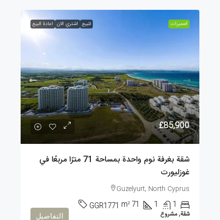
الممیزات
للبيع
اشتري الان
اعادة البيع
£85,900
شقة بغرفة نوم واحدة بمساحة 71 مترًا مربعًا في
غوزليورت
Guzelyurt, North Cyprus
m²
71
1
1
GGR1771
شقة, مشروع
التفاصيل