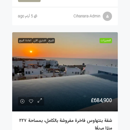
Cihanara-Admin
5 أيام ago
الممیزات
للبيع
اشتري الان
اعادة البيع
£684,900
شقة بنتهاوس فاخرة مفروشة بالكامل، بمساحة ٢٢٧
مترًا مربعًا