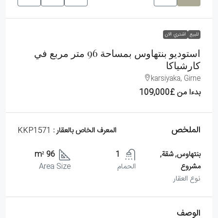
للبيع
اشتري الان
استوديو بنتهاوس بمساحة 96 متر مربع في
كارشياكا
karsiyaka, Girne
بدءا من
£109,000
الملخص
المعرف الخاص بالعقار :
KKP1571
بنتهاوس, شقة,
1
96 m²
مشروع
الحمام
Area Size
نوع العقار
الوصف