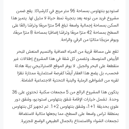
استوديو بنتهاوس بمساحة 96 متر مربع في كارشياكا. يقع ضمن
مشروع فريد من نوعه يعد بتجربة نمط حياة لا مثيل لها. يتميز هذا
السكن بمساحة إجمالية واسعة تبلغ 54 مترًا مربعًا وتراسًا رائعًا على
السطح بمساحة 42 مترًا مربعًا وتراسًا إضافيًا بمساحة 8 مترًا مربعًا،
ويوفر مزيجًا مثاليًا من الرقي والراحة.
تقع على مسافة قريبة من المياه الصافية والنسيم المنعش للبحر
الأبيض المتوسط، وتضمن كل شقة في هذا المشروع إطلالات غير
منقطعة على البحر والجبل. لا يوفر الموقع الاستراتيجي بيئة هادئة
فحسب، بل يضع هذا العقار أيضًا كفرصة استثمارية ممتازة نظرًا
لقربه من الشواطئ الرملية والبنية التحتية الاجتماعية الشاملة.
يتكون هذا المشروع الرائع من 5 مجمعات سكنية تحتوي على 36
وحدة. تشمل خيارات الإقامة شقق بنتهاوس استوديو، وشقق دور
علوي بحديقة 1+1، وشقق بنتهاوس 2+1. تم تجهيز كل بنتهاوس
بمنطقة تراس واسعة على السطح، مما يجعلها مثالية لاستضافة
تجمعات الشواء والاستمتاع بالجمال الطبيعي الواسع للجزيرة.