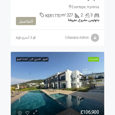
Esentepe, Kyrenia
m²
227
2
3
KER1770
بنتهاوس, مشروع, مفروشة
التفاصيل
Cihanara-Admin
3 أسابيع ago
الممیزات
للبيع
اشتري الان
اعادة البيع
£106,900