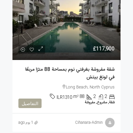
£117,900
شقة مفروشة بغرفتي نوم بمساحة 88 مترًا مربعًا
في لونغ بيتش
Long Beach, North Cyprus
m²
88
2
2
ILR1310
شقة, مشروع, مفروشة
التفاصيل
Cihanara-Admin
1 يوم ago