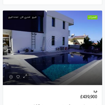
الممیزات
للبيع
اشتري الان
اعادة البيع
فيلا
£439,900