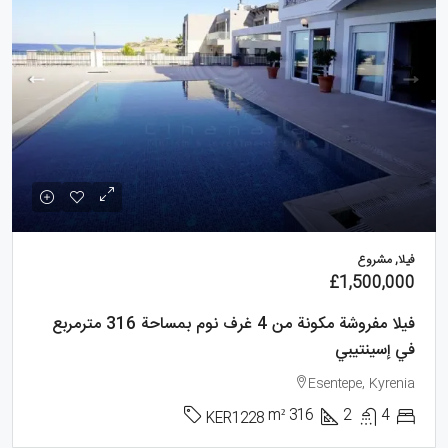
فيلا, مشروع
£1,500,000
فيلا مفروشة مكونة من 4 غرف نوم بمساحة 316 مترمربع
في إسينتيبي
Esentepe, Kyrenia
m²
316
2
4
KER1228