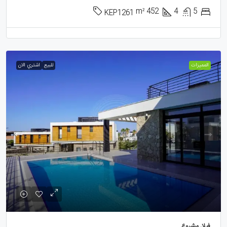
m²
452
4
5
KEP1261
الممیزات
للبيع
اشتري الان
فيلا, مشروع