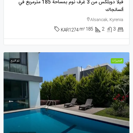
فيلا دوبلكس من 3 غرف نوم بمساحة 185 مترمربع في
ألسانجاك
Alsancak, Kyrenia
m²
185
2
3
KAR1274
الممیزات
تم البيع