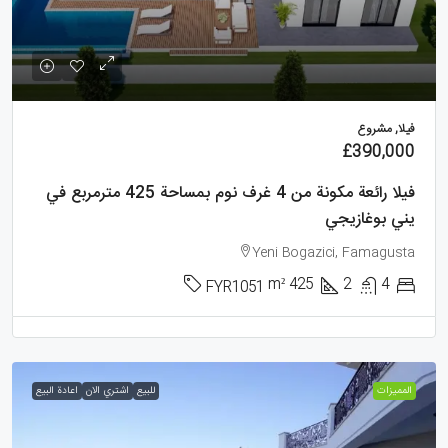
فيلا, مشروع
£390,000
فيلا رائعة مكونة من 4 غرف نوم بمساحة 425 مترمربع في
يني بوغازيجي
Yeni Bogazici, Famagusta
m²
425
2
4
FYR1051
الممیزات
للبيع
اشتري الان
اعادة البيع