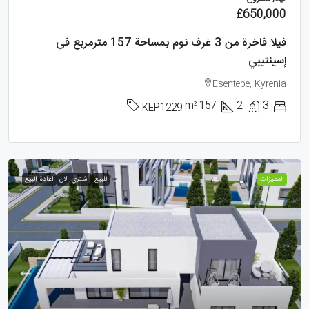
£650,000
فيلا فاخرة من 3 غرف نوم بمساحة 157 مترمربع في
إسينتيبي
Esentepe, Kyrenia
m²
157
2
3
KEP1229
الممیزات
للبيع
اشتري الان
اعادة البيع