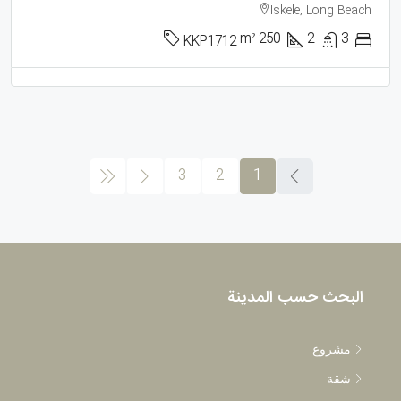
Iskele, Long Beach
m²
250
2
3
KKP1712
3
2
1
البحث حسب المدينة
مشروع
شقة