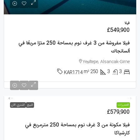
فيلا
£549,900
فيلا مفروشة من 3 غرف نوم بمساحة 250 مترًا مربعًا في
ألسانجاك
Yeşiltepe, Alsancak-Girne
m²
250
3
3
KAR1714
فيلا
الممیزات
للبيع
اشتري الان
£579,900
فيلا مكونة من 3 غرف نوم بمساحة 250 مترمربع في
كارشياكا