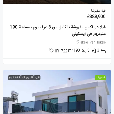
فيلا, مفروشة
£388,900
فيلا دوبلكس مفروشة بالكامل من 3 غرف نوم بمساحة 190
مترمربع في إيسكيلي
Iskele, Yeni Iskele
m²
190
3
3
IIR1722
الممیزات
للبيع
اشتري الان
اعادة البيع