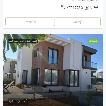
Edremit, Kyrenia
2
3
KER1723
Email
Call
الممیزات
للبيع
اشتري الان
اعادة البيع