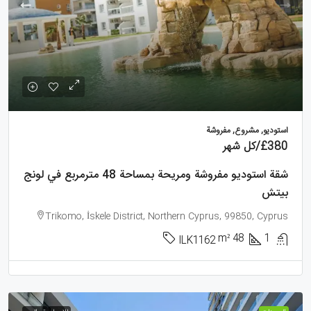
استوديو, مشروع, مفروشة
£380
/كل شهر
شقة استوديو مفروشة ومريحة بمساحة 48 مترمربع في لونج
بيتش
Trikomo, İskele District, Northern Cyprus, 99850, Cyprus
m²
48
1
ILK1162