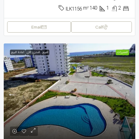
m²
140
1
2
ILK1156
Email
Call
الممیزات
للبيع
اشتري الان
اعادة البيع