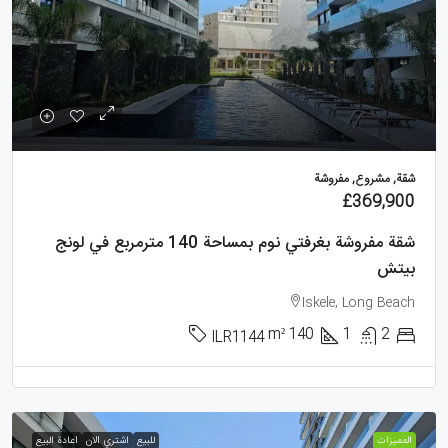
شقة, مشروع, مفروشة
£369,900
شقة مفروشة بغرفتي نوم بمساحة 140 مترمربع في لونج
بيتش
Iskele, Long Beach
m²
140
1
2
ILR1144
الممیزات
للبيع
اشتري الان
اعادة البيع