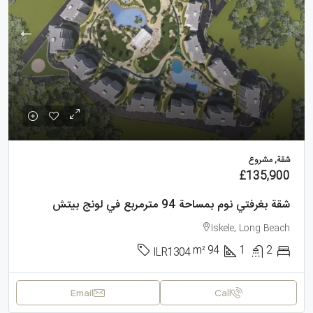
شقة, مشروع
£135,900
شقة بغرفتي نوم بمساحة 94 مترمربع في لونج بيتش
Iskele, Long Beach
m²
94
1
2
ILR1304
Email
Call