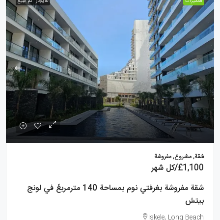
الممیزات
للايجار
تم البيع
شقة, مشروع, مفروشة
£1,100
/كل شهر
شقة مفروشة بغرفتي نوم بمساحة 140 مترمربعً في لونج
بيتش
Iskele, Long Beach