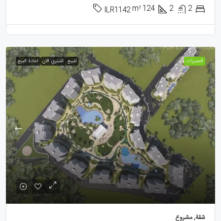
m²
124
2
2
ILR1142
الممیزات
للبيع
اشتري الان
اعادة البيع
شقة, مشروع