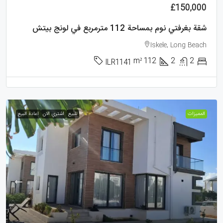
£150,000
شقة بغرفتي نوم بمساحة 112 مترمربع في لونج بيتش
Iskele, Long Beach
m²
112
2
2
ILR1141
الممیزات
للبيع
اشتري الان
اعادة البيع