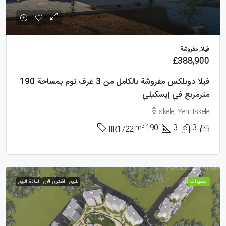
فيلا, مفروشة
£388,900
فيلا دوبلكس مفروشة بالكامل من 3 غرف نوم بمساحة 190
مترمربع في إيسكيلي
Iskele, Yeni Iskele
m²
190
3
3
IIR1722
الممیزات
للبيع
اشتري الان
اعادة البيع