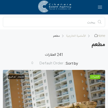
Home
الأساسية الخارجية
مطعم
مطعم
241 العقارات
Default Order
Sort by:
الممیزات
للايجار
تم البيع