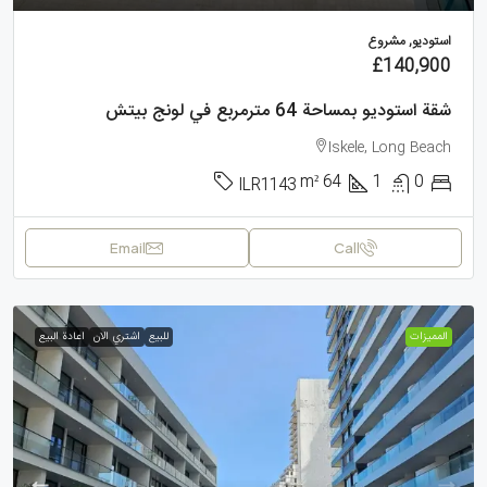
استوديو, مشروع
£140,900
شقة استوديو بمساحة 64 مترمربع في لونج بيتش
Iskele, Long Beach
m²
64
1
0
ILR1143
Email
Call
الممیزات
للبيع
اشتري الان
اعادة البيع