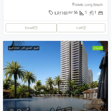
Iskele, Long Beach
m²
56
1
1
ILR1183
Email
Call
الممیزات
للبيع
اشتري الان
اعادة البيع