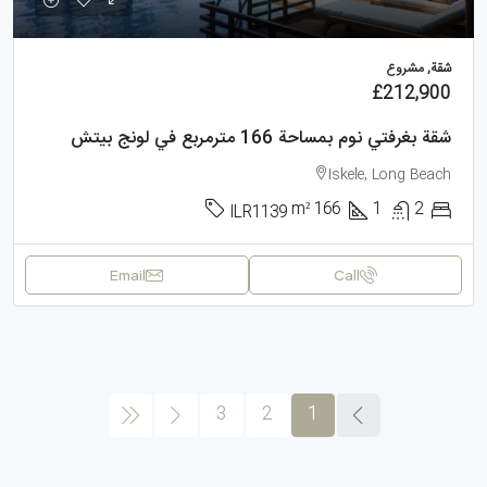
شقة, مشروع
£212,900
شقة بغرفتي نوم بمساحة 166 مترمربع في لونج بيتش
Iskele, Long Beach
m²
166
1
2
ILR1139
Email
Call
3
2
1