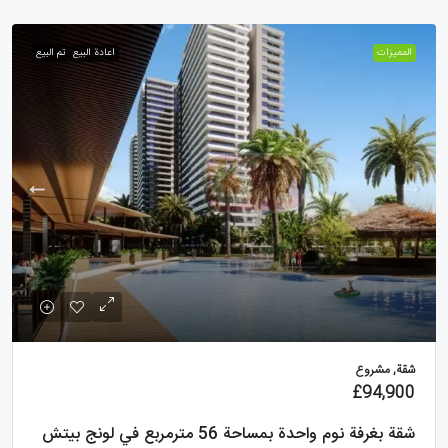
الممیزات
اعادة البيع
تم البيع
شقة, مشروع
£94,900
شقة بغرفة نوم واحدة بمساحة 56 مترمربع في لونج بيتش