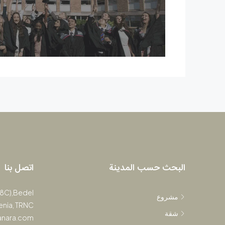
البحث حسب المدينة
اتصل بنا
(8C),Bedel
مشروع
renia, TRNC
شقة
anara.com