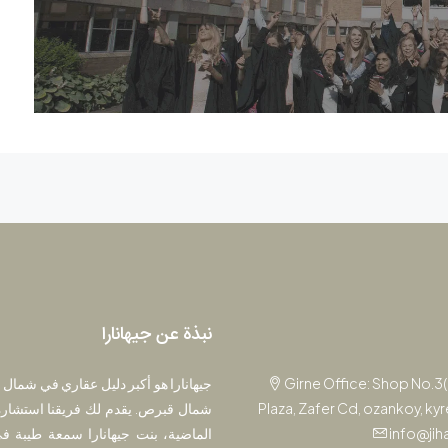
نبذة عن جيهانارا
Girne Office: Shop No.3
جيهانارا هو أكبر دليل عقاري في شمال 
Plaza, Zafer Cd, ozankoy, ky
شمال قبرص. يقدم لك فريقنا استشارة
info@jih
الماضية، بنت جيهانارا سمعة طيبة في