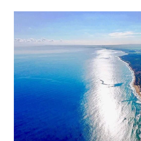
£85,900
شقة استوديو مفروشة ومريحة بمساحة 48
شقة بغرفة نوم واحدة بمساحة 71 مترًا مربعًا
في غوزليورت
Guzelyurt, North Cyprus
Trikomo, İsk
m²
71
1
1
GGR1771
شقة, مشروع