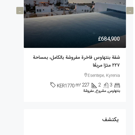
106,900
£684,900
شقة بنتهاوس فاخرة مفروشة بالكامل، بمساحة
٢٢٧ مترًا مربعًا
في ألسان
k, Kyrenia
Esentepe, Kyrenia
1
m²
227
2
3
KER1770
بنتهاوس, مشروع, مفروشة
شقة, مشروع
يكتشف