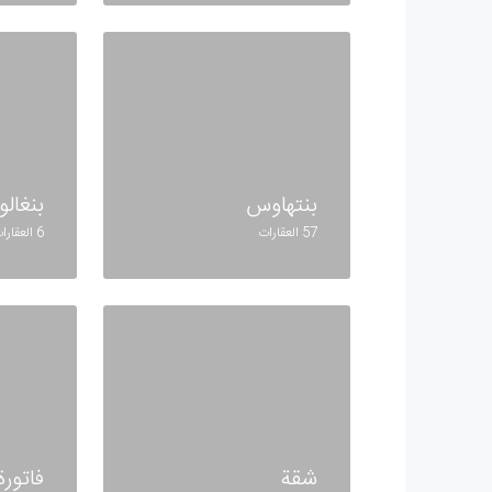
بنتهاوس
بنغالو
57 العقارات
6 العقارات
شقة
فاتورة