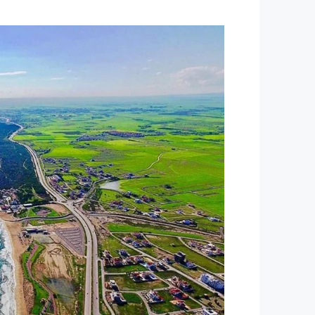
£380
/كل شهر
مترمربع في لونج بيتش
ele District, Northern Cyprus,
99850, Cyprus
m²
48
1
ILK1162
استوديو, مشروع, مفروشة