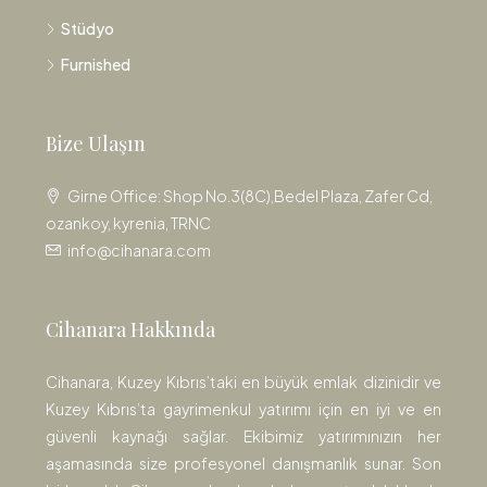
Stüdyo
Furnished
Bize Ulaşın
Girne Office: Shop No.3(8C),Bedel Plaza, Zafer Cd,
ozankoy, kyrenia, TRNC
info@cihanara.com
Cihanara Hakkında
Cihanara, Kuzey Kıbrıs’taki en büyük emlak dizinidir ve
Kuzey Kıbrıs’ta gayrimenkul yatırımı için en iyi ve en
güvenli kaynağı sağlar. Ekibimiz yatırımınızın her
aşamasında size profesyonel danışmanlık sunar. Son