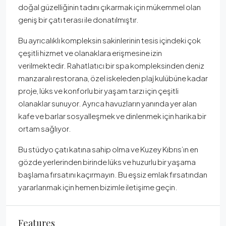
doğal güzelliğinin tadını çıkarmak için mükemmel olan
geniş bir çatı terası ile donatılmıştır.
Bu ayrıcalıklı kompleksin sakinlerinin tesis içindeki çok
çeşitli hizmet ve olanaklara erişmesine izin
verilmektedir. Rahatlatıcı bir spa kompleksinden deniz
manzaralı restorana, özel iskeleden plaj kulübüne kadar
proje, lüks ve konforlu bir yaşam tarzı için çeşitli
olanaklar sunuyor. Ayrıca havuzların yanında yer alan
kafe ve barlar sosyalleşmek ve dinlenmek için harika bir
ortam sağlıyor.
Bu stüdyo çatı katına sahip olma ve Kuzey Kıbrıs’ın en
gözde yerlerinden birinde lüks ve huzurlu bir yaşama
başlama fırsatını kaçırmayın. Bu eşsiz emlak fırsatından
yararlanmak için hemen bizimle iletişime geçin.
Features