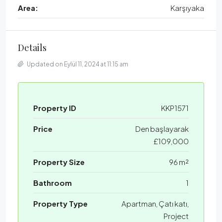
Area:
Karşıyaka
Details
Updated on Eylül 11, 2024 at 11:15 am
Property ID
KKP1571
Price
Den başlayarak
£109,000
Property Size
96 m²
Bathroom
1
Property Type
Apartman, Çatı katı,
Project