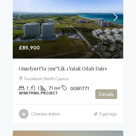
£85,900
Güzelyurt’ta 71m²’lik 1 Yatak Odalı Daire
Guzelyurt, North Cyprus
1
1
71
m²
GGR1771
APARTMAN, PROJECT
Details
Cihanara-Admin
3 gün ago