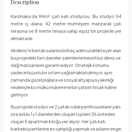
Description
Karshiaka’da 96m² çatı katı stüdyosu. Bu stüdyo 54
metre iç alana, 42 metre muhteşem manzaralı çatı
terasına ve 8 metre terasa sahip eşsiz bir projede yer
almaktadır.
Akdeniz’in berrak sularına birkaç adım uzaklıkta yer alan
bu projedeki tüm daireler, sakinlerine kesintisiz deniz ve
dağ manzarasını garanti ediyor. Stratejik konumu
sadece huzurlu bir ortam sağlamakla kalmıyor, aynı
zamanda güzel plajlara ve sosyal altyapıya yakınlığı
nedeniyle bu mülkü mükemmel bir yatırım fırsatı haline
getiriyor.
Bu projede stüdyo ve 2 yatak odalı penthouseların yanı
sıra avlulu 1+1 dairelerden oluşan toplam 36 üniteden
oluşan 5 apartman bloğu yer alıyor. Her çatı katı,
barbekü partilerine ev sahipliği yapmak ve adanın engin