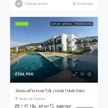
Cihanara-Admin
3 hafta ago
FEATURED
SATILIK
ŞIMDI AL
YENIDEN SATIŞ
£106,900
Alsancak’ta 60m²’lik 1 Yatak Odalı Daire
Alsancak, Kyrenia
1
1
60
m²
KAR1769