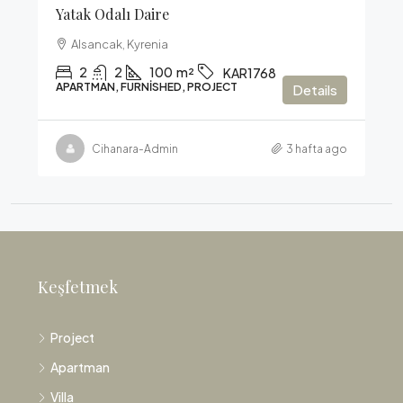
Yatak Odalı Daire
Alsancak, Kyrenia
2
2
100
m²
KAR1768
APARTMAN, FURNISHED, PROJECT
Details
Cihanara-Admin
3 hafta ago
Keşfetmek
Project
Apartman
Villa