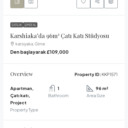
SATILIK
ŞIMDI AL
Karshiaka’da 96m² Çatı Katı Stüdyosu
karsiyaka, Girne
Den başlayarak
£109,000
Overview
Property ID:
KKP1571
Apartman,
1
96 m²
Çatı katı,
Bathroom
Area Size
Project
Property Type