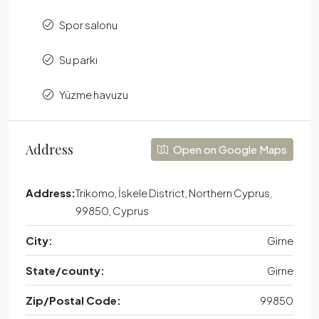
Spor salonu
Su parkı
Yüzme havuzu
Address
Open on Google Maps
Address:
Trikomo, İskele District, Northern Cyprus,
99850, Cyprus
City:
Girne
State/county:
Girne
Zip/Postal Code:
99850