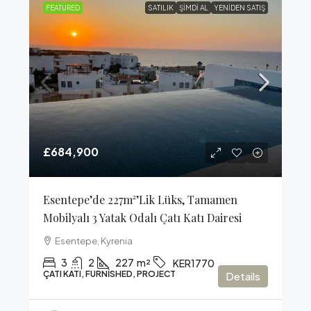
FEATURED
SATILIK
ŞIMDI AL
YENIDEN SATIŞ
£684,900
Esentepe’de 227m²’lik Lüks, Tamamen
Mobilyalı 3 Yatak Odalı Çatı Katı Dairesi
Esentepe, Kyrenia
3
2
227
m²
KER1770
ÇATI KATI, FURNISHED, PROJECT
Details