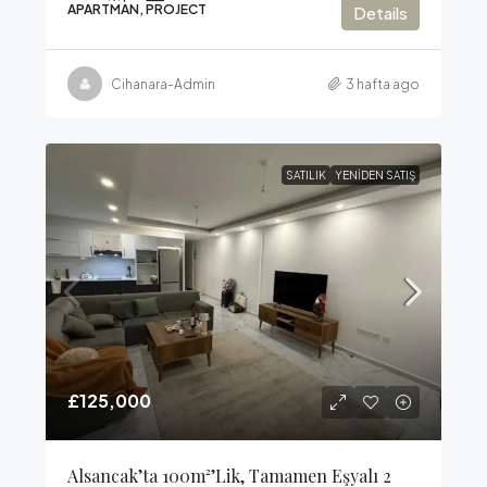
APARTMAN, PROJECT
Details
Cihanara-Admin
3 hafta ago
SATILIK
YENIDEN SATIŞ
£125,000
Alsancak’ta 100m²’lik, Tamamen Eşyalı 2