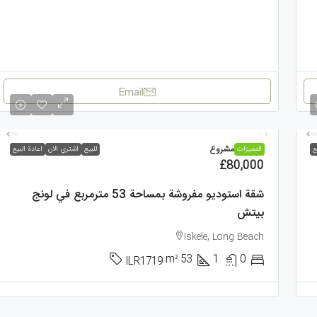
Email
استوديو, مشروع
ع
الممیزات
للبيع
اشتري الان
اعادة البيع
£80,000
شقة استوديو مفروشة بمساحة 53 مترمربع في لونج
بيتش
Iskele, Long Beach
m²
53
1
0
ILR1719