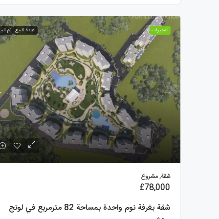
الممیزات
اعادة البيع
تم البي
شقة, مشروع
£78,000
شقة بغرفة نوم واحدة بمساحة 82 مترمربع في لونج