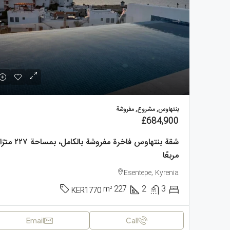
بنتهاوس, مشروع, مفروشة
£684,900
شقة بنتهاوس فاخرة مفروشة بالكامل، بمساحة ٢٢٧ مترًا
مربعًا
Esentepe, Kyrenia
m²
227
2
3
KER1770
Email
Call