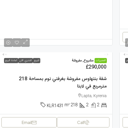
بنتهاوس, مشروع, مفروشة
ع
الممیزات
للبيع
اشتري الان
اعادة البيع
£290,000
شقة بنتهاوس مفروشة بغرفتي نوم بمساحة 218
مترمربع في لابتا
Lapta, Kyrenia
m²
218
2
2
KLR1431
Email
Call