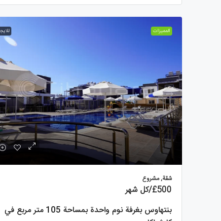
الممیزات
للايجا
شقة, مشروع
£500
/كل شهر
بنتهاوس بغرفة نوم واحدة بمساحة 105 متر مربع في