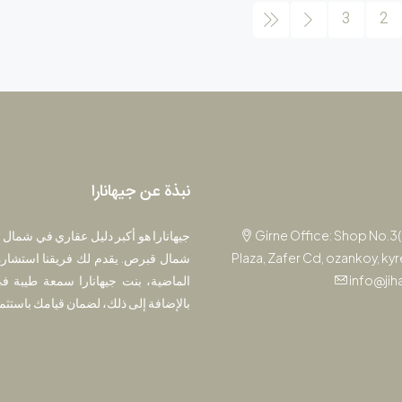
3
2
نبذة عن جيهانارا
Girne Office: Shop No.3
جيهانارا هو أكبر دليل عقاري في شمال 
Plaza, Zafer Cd, ozankoy, ky
شمال قبرص. يقدم لك فريقنا استشارة
info@jih
الماضية، بنت جيهانارا سمعة طيبة في
بالإضافة إلى ذلك، لضمان قيامك باستثم