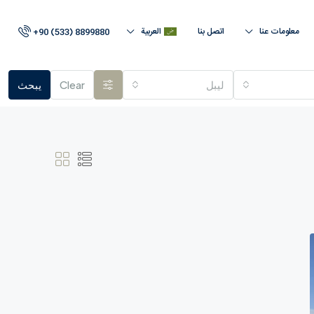
معلومات عنا
اتصل بنا
العربية
+90 (533) 8899880
لیبل
Clear
يبحث