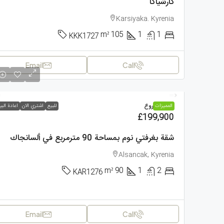
كارشياكا
Karsiyaka. Kyrenia
m²
105
1
1
KKK1727
Email
Call
شقة, مشروع
الممیزات
للبيع
اشتري الان
اعادة البي
£199,900
شقة بغرفتي نوم بمساحة 90 مترمربع في ألسانجاك
Alsancak, Kyrenia
m²
90
1
2
KAR1276
Email
Call