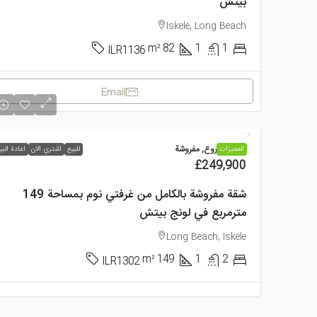
بيتش
Iskele, Long Beach
m²
82
1
1
ILR1136
Email
شقة, مشروع, مفروشة
الممیزات
للبيع
اشتري الان
اعادة البي
£249,900
شقة مفروشة بالكامل من غرفتي نوم بمساحة 149
مترمربع في لونج بيتش
Long Beach, Iskele
m²
149
1
2
ILR1302