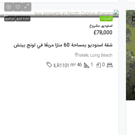
ع
الممیزات
اعادة البيع
تم البيع
استوديو, مشروع
£78,000
شقة استوديو بمساحة 60 مترًا مربعًا في لونج بيتش
Iskele, Long Beach
m²
46
1
0
ILR1101