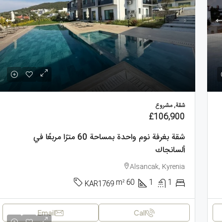
شقة, مشروع
£106,900
شقة بغرفة نوم واحدة بمساحة 60 مترًا مربعًا في
ألسانجاك
Alsancak, Kyrenia
m²
60
1
1
KAR1769
Email
Call