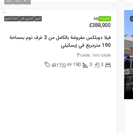
فيلا, مفروشة
ر
الممیزات
للبيع
اشتري الان
اعادة البيع
£388,900
فيلا دوبلكس مفروشة بالكامل من 3 غرف نوم بمساحة
190 مترمربع في إيسكيلي
Iskele, Yeni Iskele
m²
190
3
3
IIR1722