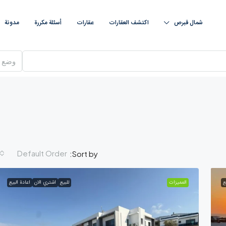
شمال قبرص
اكتشف العقارات
عقارات
أسئلة مكررة
مدونة
وضع
Default Order
Sort by:
ع
الممیزات
للبيع
اشتري الان
اعادة البيع