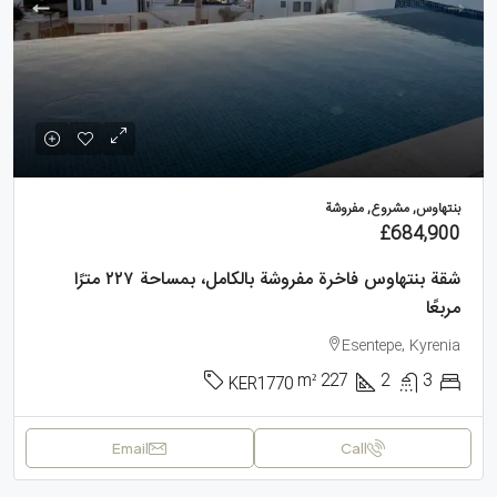
بنتهاوس, مشروع, مفروشة
£684,900
شقة بنتهاوس فاخرة مفروشة بالكامل، بمساحة ٢٢٧ مترًا
مربعًا
Esentepe, Kyrenia
m²
227
2
3
KER1770
Email
Call