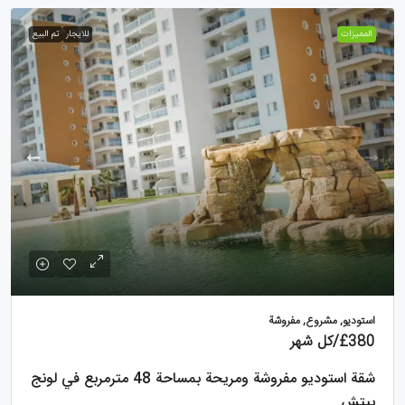
الممیزات
للايجار
تم البيع
استوديو, مشروع, مفروشة
£380
/كل شهر
شقة استوديو مفروشة ومريحة بمساحة 48 مترمربع في لونج
بيتش