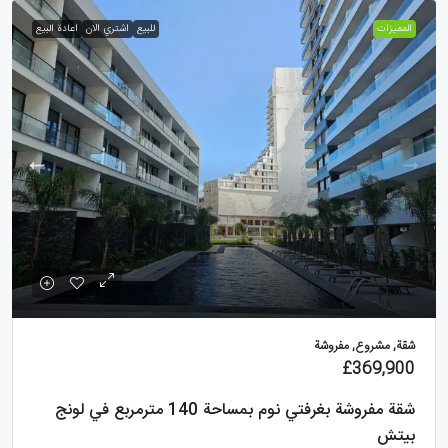
الممیزات
للبيع
اشتري الان
اعادة البيع
شقة, مشروع, مفروشة
£369,900
شقة مفروشة بغرفتي نوم بمساحة 140 مترمربع في لونج
بيتش