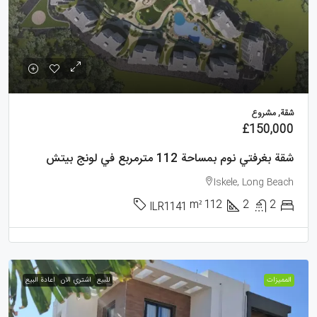
شقة, مشروع
£150,000
شقة بغرفتي نوم بمساحة 112 مترمربع في لونج بيتش
Iskele, Long Beach
m²
112
2
2
ILR1141
الممیزات
للبيع
اشتري الان
اعادة البيع