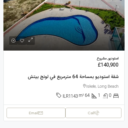
استوديو, مشروع
£140,900
شقة استوديو بمساحة 64 مترمربع في لونج بيتش
Iskele, Long Beach
m²
64
1
0
ILR1143
Email
Call