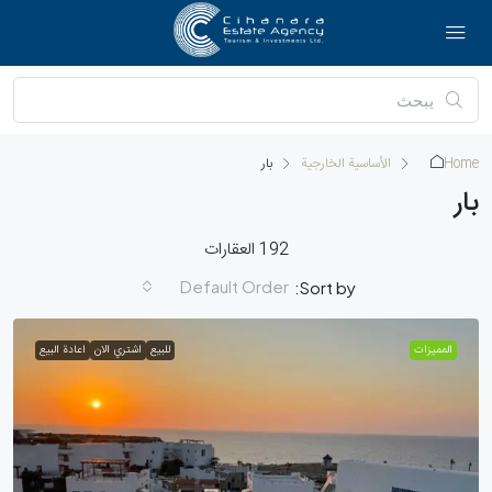
Home
الأساسية الخارجية
بار
بار
192 العقارات
Default Order
Sort by:
الممیزات
للبيع
اشتري الان
اعادة البيع