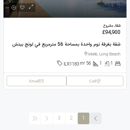
شقة, مشروع
£94,900
شقة بغرفة نوم واحدة بمساحة 56 مترمربع في لونج بيتش
Iskele, Long Beach
m²
56
1
1
ILR1183
Email
Call
3
2
1