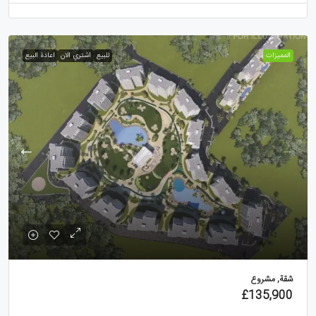
الممیزات
للبيع
اشتري الان
اعادة البيع
شقة, مشروع
£135,900