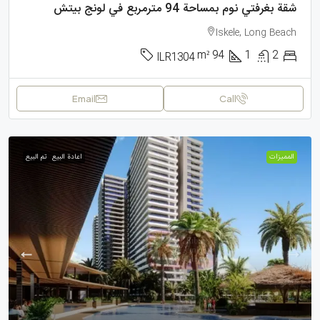
شقة بغرفتي نوم بمساحة 94 مترمربع في لونج بيتش
Iskele, Long Beach
m²
94
1
2
ILR1304
Email
Call
الممیزات
اعادة البيع
تم البيع