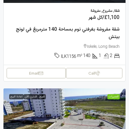
شقة, مشروع, مفروشة
£1,100
/كل شهر
شقة مفروشة بغرفتي نوم بمساحة 140 مترمربعً في لونج
بيتش
Iskele, Long Beach
m²
140
1
2
ILK1156
Email
Call
الممیزات
للبيع
اشتري الان
اعادة البيع