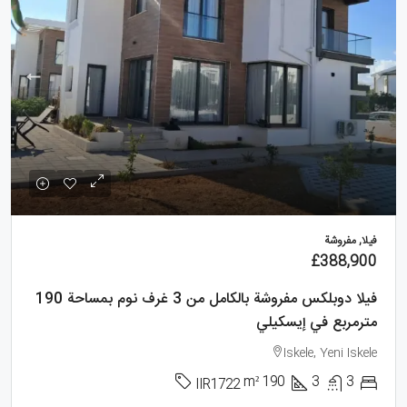
فيلا, مفروشة
£388,900
فيلا دوبلكس مفروشة بالكامل من 3 غرف نوم بمساحة 190
مترمربع في إيسكيلي
Iskele, Yeni Iskele
m²
190
3
3
IIR1722