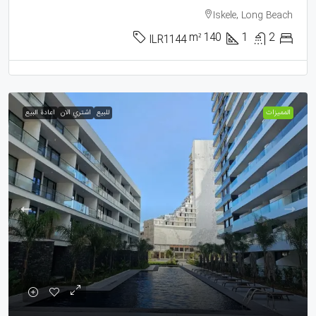
Iskele, Long Beach
m²
140
1
2
ILR1144
الممیزات
للبيع
اشتري الان
اعادة البيع