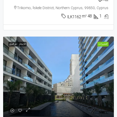
Trikomo, İskele District, Northern Cyprus, 99850, Cyprus
m²
48
1
ILK1162
الممیزات
للايجار
تم البيع