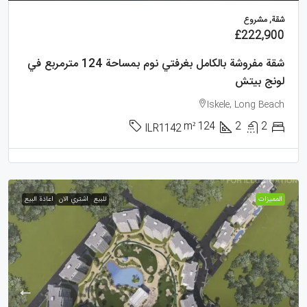
شقة, مشروع
£222,900
شقة مفروشة بالكامل بغرفتي نوم بمساحة 124 مترمربع في
لونج بيتش
Iskele, Long Beach
m²
124
2
2
ILR1142
الممیزات
للبيع
اشتري الان
اعادة البيع