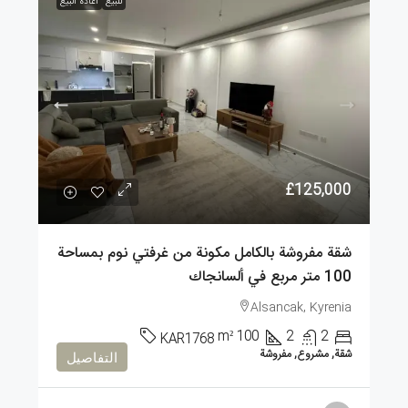
للبيع
اعادة البيع
£125,000
شقة مفروشة بالكامل مكونة من غرفتي نوم بمساحة
100 متر مربع في ألسانجاك
Alsancak, Kyrenia
m²
100
2
2
KAR1768
شقة, مشروع, مفروشة
التفاصيل