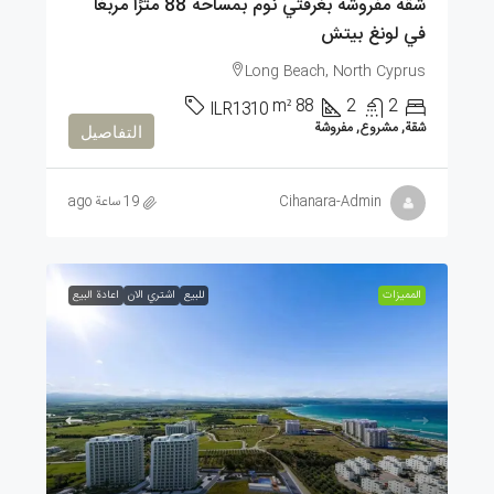
شقة مفروشة بغرفتي نوم بمساحة 88 مترًا مربعًا
في لونغ بيتش
Long Beach, North Cyprus
m²
88
2
2
ILR1310
شقة, مشروع, مفروشة
التفاصيل
Cihanara-Admin
19 ساعة ago
الممیزات
للبيع
اشتري الان
اعادة البيع