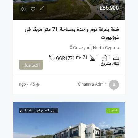
£85,900
شقة بغرفة نوم واحدة بمساحة 71 مترًا مربعًا في
غوزليورت
Guzelyurt, North Cyprus
m²
71
1
1
GGR1771
شقة, مشروع
التفاصيل
Cihanara-Admin
5 أيام ago
الممیزات
للبيع
اشتري الان
اعادة البيع