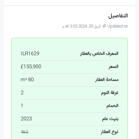
التفاصيل
Updated on أبريل 30, 2024 at 3:03 م
المعرف الخاص بالعقار
ILR1629
السعر
£155,900
مساحة العقار
80 m²
غرفة النوم
2
الحمام
1
بنيت عام
2023
نوع العقار
شقة