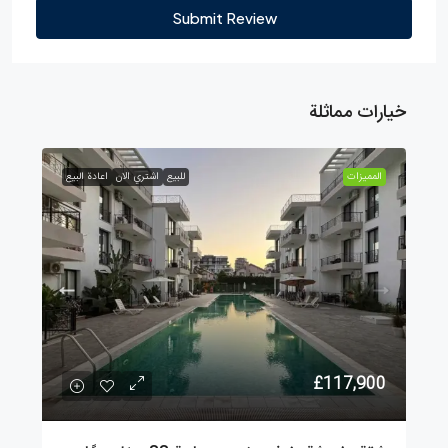
Submit Review
خيارات مماثلة
الممیزات
للبيع
اشتري الان
اعادة البيع
£117,900