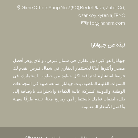
Girne Office: Shop No.3(8C),Bedel Plaza, Zafer Cd,
ozankoy, kyrenia, TRNC
info@jihanara.com
نبذة عن جيهانارا
جيهانارا هو أكبر دليل عقاري في شمال قبرص، والذي يوفر أفضل
مصدر وأكثرها أمانًا للاستثمار العقاري في شمال قبرص. يقدم لك
فريقنا استشارة احترافية لكل خطوة من خطوات استثمارك. في
السنوات القليلة الماضية، بنت جيهانارا سمعة طيبة في المجتمعات
الوطنية والدولية كشركة عالية الكفاءة والاحتراف. بالإضافة إلى
ذلك، لضمان قيامك باستثمار آمن ومربح معنا، نقدم طرقًا سهلة
وأفضل الأسعار المضمونة.
© جميع حقوق هذا الموقع محفوظة لشركة Cihanara.