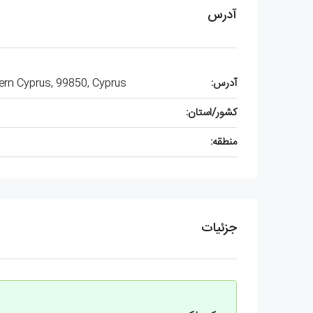
آدرس
آدرس:
hern Cyprus, 99850, Cyprus
کشور/استان:
منطقه:
جزئیات