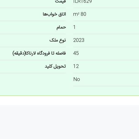
ILR1629
قیمت
80 m²
اتاق خواب‌ها
1
حمام
2023
نوع ملک
45
فاصله تا فرودگاه لارناکا(دقیقه)
12
تحویل کلید
No