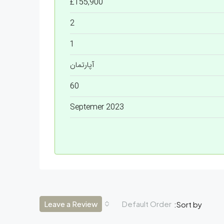
£155,900
2
1
آپارتمان
60
Septemer 2023
Leave a Review
Default Order
Sort by: