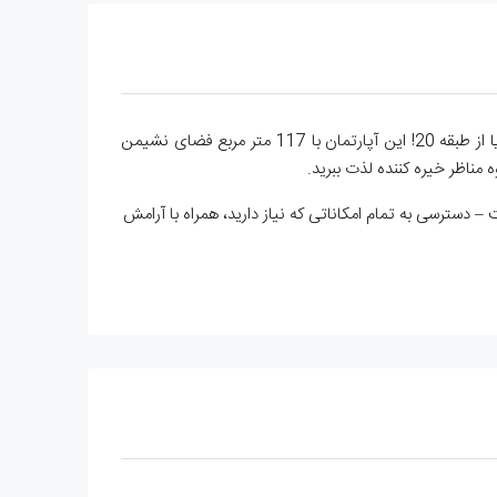
آپارتمان ۲ خوابه ۸۰ متری در لانگ بیچ. زندگی عالی را در لانگ بیچ تجربه کنید: آپارتمان بزرگ 2+1 با منظره خیره کننده شهر، صحرا و دریا از طبقه 20! این آپارتمان با 117 متر مربع فضای نشیمن
مناظر خیره کننده لذت ببرید.
 دسترسی به تمام امکاناتی که نیاز دارید، همراه با آرامش