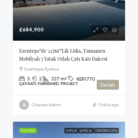
£684,900
Esentepe’de 227m²’lik Lüks, Tamamen
Mobilyalı 3 Yatak Odalı Çatı Katı Dairesi
Esentepe, Kyrenia
3
2
227
m²
KER1770
ÇATI KATI, FURNISHED, PROJECT
Details
Cihanara-Admin
3 hafta ago
FEATURED
SATILIK
ŞIMDI AL
YENIDEN SATIŞ