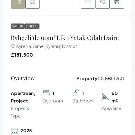
SATILIK
ŞIMDI AL
Bahçeli’de 60m²’lik 1 Yatak Odalı Daire
Kyrenia, Girne (Kyrenia) District
£181,500
Overview
Property ID:
KBP1250
Apartman,
1
1
60
Project
Bedroom
Bathroom
m²
Property
Area Size
Type
2025