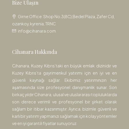
Bize Ulaşın
Girne Office: Shop No.3(8C),Bedel Plaza, Zafer Cd,
ozankoy, kyrenia, TRNC
info@cihanara.com
Cihanara Hakkında
Cihanara, Kuzey Kıbrıs’taki en büyük emlak dizinidir ve
Kuzey Kıbrıs’ta gayrimenkul yatırımı için en iyi ve en
güvenli kaynağı sağlar. Ekibimiz yatırımınızın her
aşamasında size profesyonel danışmanlık sunar. Son
birkaç yıldır Cihanara, ulusal ve uluslararası topluluklarda
son derece verimli ve profesyonel bir şirket olarak
sağlam bir itibar kazanmıştır. Ayrıca, bizimle güvenli ve
karlı bir yatırım yapmanızı sağlamak için kolay yöntemler
ve en iyi garantili fiyatlar sunuyoruz.