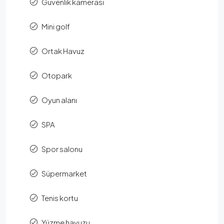
Güvenlik kamerası
Mini golf
Ortak Havuz
Otopark
Oyun alanı
SPA
Spor salonu
Süpermarket
Tenis kortu
Yüzme havuzu