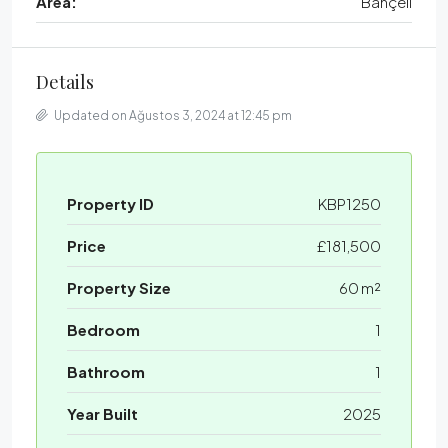
Area:
Bahçeli
Details
Updated on Ağustos 3, 2024 at 12:45 pm
Property ID
KBP1250
Price
£181,500
Property Size
60 m²
Bedroom
1
Bathroom
1
Year Built
2025