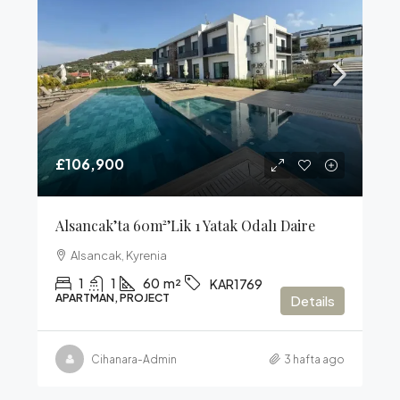
£106,900
Alsancak’ta 60m²’lik 1 Yatak Odalı Daire
Alsancak, Kyrenia
1
1
60
m²
KAR1769
APARTMAN, PROJECT
Details
Cihanara-Admin
3 hafta ago