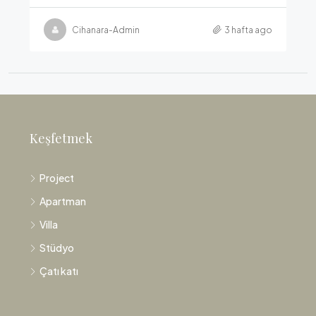
Cihanara-Admin
3 hafta ago
Keşfetmek
Project
Apartman
Villa
Stüdyo
Çatı katı