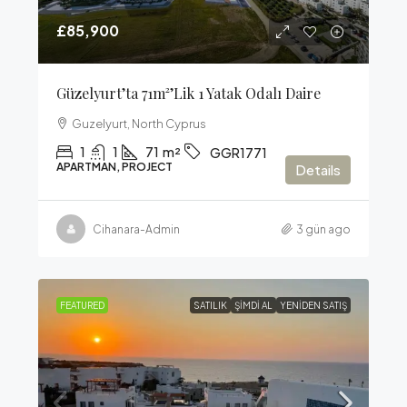
£85,900
Güzelyurt’ta 71m²’lik 1 Yatak Odalı Daire
Guzelyurt, North Cyprus
1
1
71
m²
GGR1771
APARTMAN, PROJECT
Details
Cihanara-Admin
3 gün ago
FEATURED
SATILIK
ŞIMDI AL
YENIDEN SATIŞ