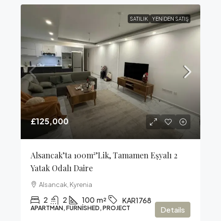
SATILIK
YENIDEN SATIŞ
£125,000
Alsancak’ta 100m²’lik, Tamamen Eşyalı 2
Yatak Odalı Daire
Alsancak, Kyrenia
2
2
100
m²
KAR1768
APARTMAN, FURNISHED, PROJECT
Details