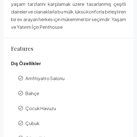
yaşam tarzlarını karşılamak üzere tasarlanmış çeşitli
daireler ve olanaklarla bu mülk, lüksü konforla birleştiren
bir ev arayan herkes için mükemmel bir seçimdir. Yaşam
ve Yatırım İçin Penthouse
Features
Dış Özellikler
Amfitiyatro Salonu
Bahçe
Çocuk Havuzu
Çubuk