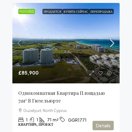
FEATURED
ПРОДАЕТСЯ
КУПИТЬ СЕЙЧАС
ПЕРЕПРОДАЖА
£85,900
Однокомнатная Квартира Площадью
71м² В Гюзельюрте
Guzelyurt, North Cyprus
1
1
71
m²
GGR1771
КВАРТИРА, ПРОЕКТ
Details