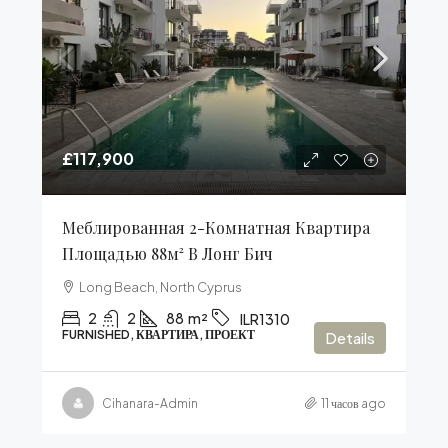
£117,900
Меблированная 2-Комнатная Квартира
Площадью 88м² В Лонг Бич
Long Beach, North Cyprus
2
2
88
m²
ILR1310
FURNISHED, КВАРТИРА, ПРОЕКТ
Details
Cihanara-Admin
11 часов ago