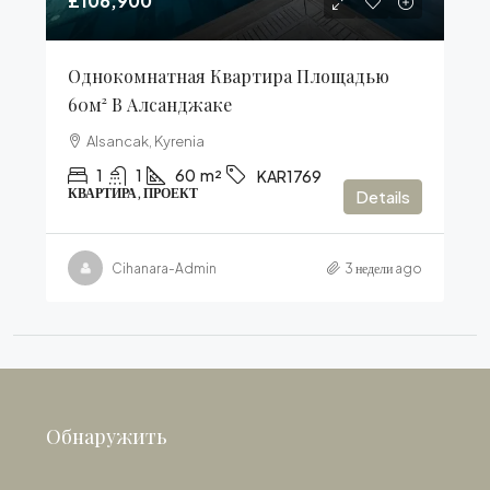
£106,900
Однокомнатная Квартира Площадью
60м² В Алсанджаке
Alsancak, Kyrenia
1
1
60
m²
KAR1769
КВАРТИРА, ПРОЕКТ
Details
Cihanara-Admin
3 недели ago
Обнаружить