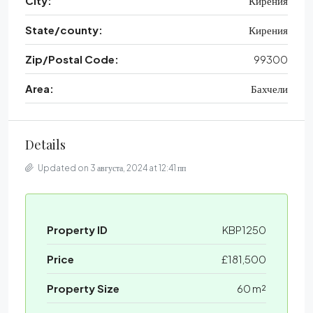
City:
Кирения
State/county:
Кирения
Zip/Postal Code:
99300
Area:
Бахчели
Details
Updated on 3 августа, 2024 at 12:41 пп
Property ID
KBP1250
Price
£181,500
Property Size
60 m²