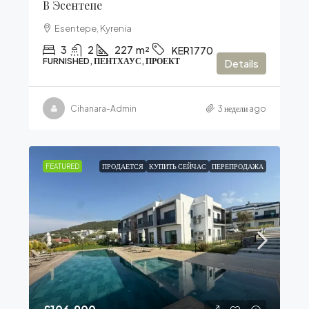
В Эсентепе
Esentepe, Kyrenia
3
2
227
m²
KER1770
FURNISHED, ПЕНТХАУС, ПРОЕКТ
Details
Cihanara-Admin
3 недели ago
FEATURED
ПРОДАЕТСЯ
КУПИТЬ СЕЙЧАС
ПЕРЕПРОДАЖА