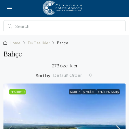
Home
Dış Özellikler
Bahçe
Bahçe
273 özellikler
Default Order
Sort by:
FEATURED
SATILIK
ŞIMDI AL
YENIDEN SATIŞ