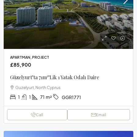
APARTMAN, PROJECT
£85,900
Güzelyurt’ta 71m²’lik 1 Yatak Odalı Daire
Guzelyurt, North Cyprus
1
1
71
m²
GGR1771
Call
Email