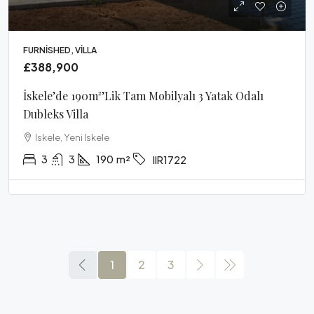
FURNISHED, VILLA
£388,900
İskele’de 190m²’lik Tam Mobilyalı 3 Yatak Odalı
Dubleks Villa
Iskele, Yeni Iskele
3
3
190
m²
IIR1722
1
2
3