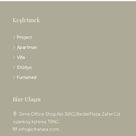
Keşfetmek
Project
Apartman
Villa
Stüdyo
Furnished
Bize Ulaşın
Girne Office: Shop No.3(8C),Bedel Plaza, Zafer Cd,
ozankoy, kyrenia, TRNC
info@cihanara.com