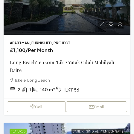
APARTMAN, FURNISHED, PROJECT
£1,100
/Per Month
Long Beach’te 140m²’lik 2 Yatak Odalı Mobilyalı
Daire
Iskele, Long Beach
2
1
140
m²
ILK1156
Call
Email
FEATURED
SATILIK
ŞIMDI AL
YENIDEN SATIŞ