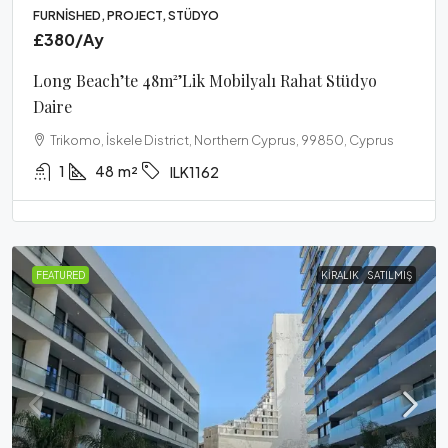
FURNISHED, PROJECT, STÜDYO
£380
/Ay
Long Beach’te 48m²’lik Mobilyalı Rahat Stüdyo
Daire
Trikomo, İskele District, Northern Cyprus, 99850, Cyprus
1
48
m²
ILK1162
FEATURED
KIRALIK
SATILMIŞ