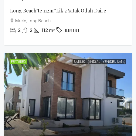
Long Beach’te 112m²’lik 2 Yatak Odalı Daire
Iskele, Long Beach
2
2
112
m²
ILR1141
FEATURED
SATILIK
ŞIMDI AL
YENIDEN SATIŞ