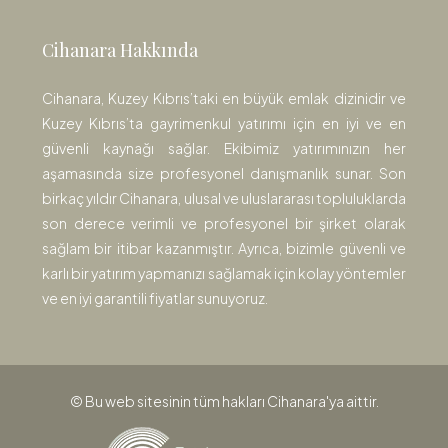
Cihanara Hakkında
Cihanara, Kuzey Kıbrıs’taki en büyük emlak dizinidir ve
Kuzey Kıbrıs’ta gayrimenkul yatırımı için en iyi ve en
güvenli kaynağı sağlar. Ekibimiz yatırımınızın her
aşamasında size profesyonel danışmanlık sunar. Son
birkaç yıldır Cihanara, ulusal ve uluslararası topluluklarda
son derece verimli ve profesyonel bir şirket olarak
sağlam bir itibar kazanmıştır. Ayrıca, bizimle güvenli ve
karlı bir yatırım yapmanızı sağlamak için kolay yöntemler
ve en iyi garantili fiyatlar sunuyoruz.
© Bu web sitesinin tüm hakları Cihanara'ya aittir.