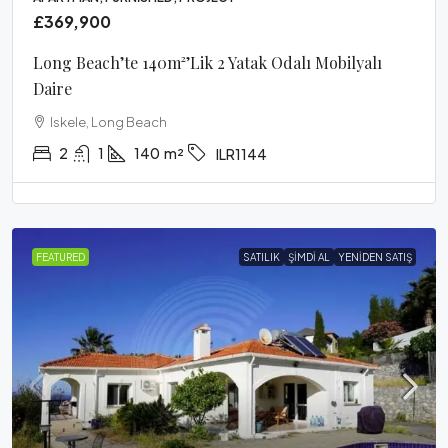
£369,900
Long Beach’te 140m²’lik 2 Yatak Odalı Mobilyalı
Daire
Iskele, Long Beach
2
1
140
m²
ILR1144
FEATURED
SATILIK
ŞIMDI AL
YENIDEN SATIŞ