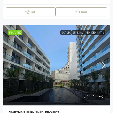
Call
Email
FEATURED
SATILIK
ŞIMDI AL
YENIDEN SATIŞ
APARTMAN, FURNISHED, PROJECT