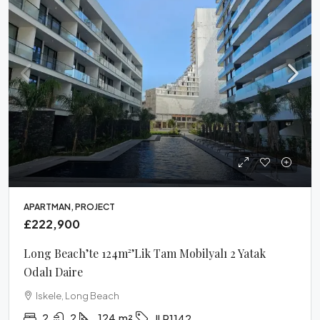
APARTMAN, PROJECT
£222,900
Long Beach’te 124m²’lik Tam Mobilyalı 2 Yatak
Odalı Daire
Iskele, Long Beach
2
2
124
m²
ILR1142