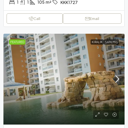
1
1
105
m²
KKK1727
Call
Email
FEATURED
KIRALIK
SATILMIŞ