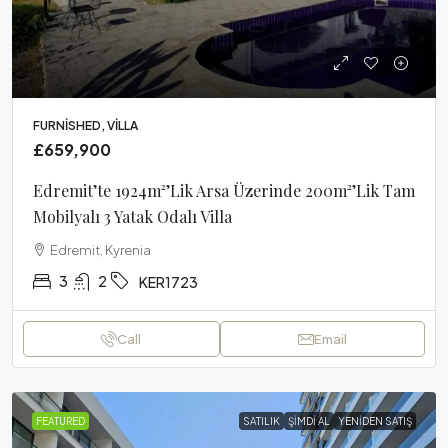
FURNISHED, VILLA
£659,900
Edremit’te 1924m²’lik Arsa Üzerinde 200m²’lik Tam
Mobilyalı 3 Yatak Odalı Villa
Edremit, Kyrenia
3
2
KER1723
Call
Email
FEATURED
SATILIK
ŞIMDI AL
YENIDEN SATIŞ