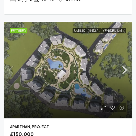
FEATURED
SATILIK
ŞIMDI AL
YENIDEN SATIŞ
APARTMAN, PROJECT
£150,000