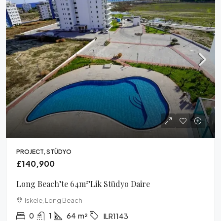
PROJECT, STÜDYO
£140,900
Long Beach’te 64m²’lik Stüdyo Daire
Iskele, Long Beach
0
1
64
m²
ILR1143