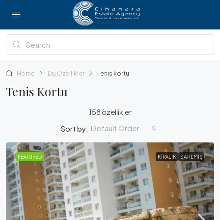
Home
Dış Özellikler
Tenis kortu
Tenis Kortu
158 özellikler
Default Order
Sort by:
FEATURED
KIRALIK
SATILMIŞ