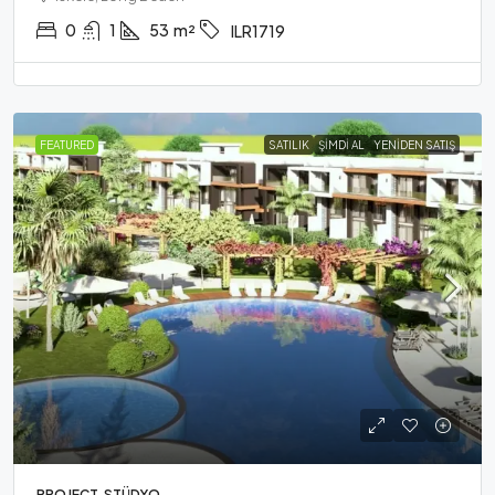
0
1
53
m²
ILR1719
FEATURED
SATILIK
ŞIMDI AL
YENIDEN SATIŞ
PROJECT, STÜDYO