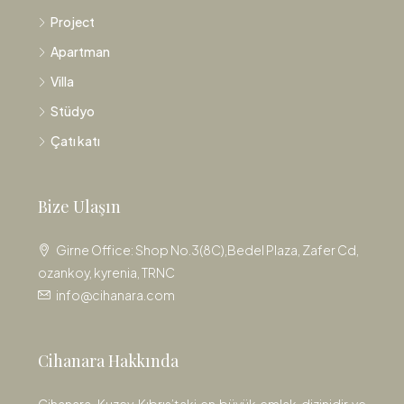
Project
Apartman
Villa
Stüdyo
Çatı katı
Bize Ulaşın
Girne Office: Shop No.3(8C),Bedel Plaza, Zafer Cd,
ozankoy, kyrenia, TRNC
info@cihanara.com
Cihanara Hakkında