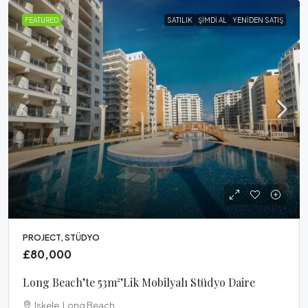
FEATURED
SATILIK
ŞIMDI AL
YENIDEN SATIŞ
PROJECT, STÜDYO
£80,000
Long Beach’te 53m²’lik Mobilyalı Stüdyo Daire
Iskele, Long Beach