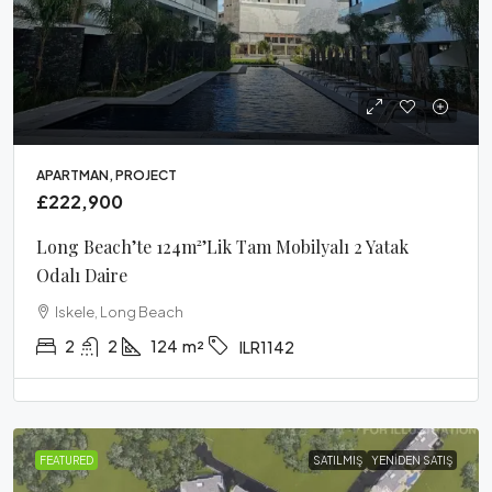
APARTMAN, PROJECT
£222,900
Long Beach’te 124m²’lik Tam Mobilyalı 2 Yatak
Odalı Daire
Iskele, Long Beach
2
2
124
m²
ILR1142
FEATURED
SATILMIŞ
YENIDEN SATIŞ