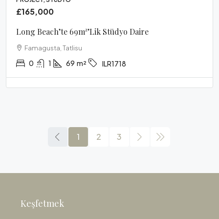
£165,000
Long Beach’te 69m²’lik Stüdyo Daire
Famagusta, Tatlisu
0
1
69
m²
ILR1718
1
2
3
Keşfetmek