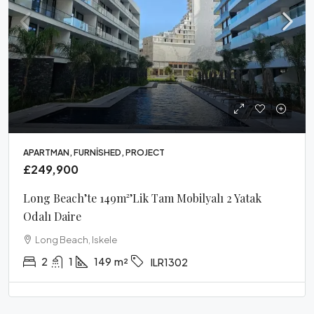
APARTMAN, FURNISHED, PROJECT
£249,900
Long Beach’te 149m²’lik Tam Mobilyalı 2 Yatak
Odalı Daire
Long Beach, Iskele
2
1
149
m²
ILR1302