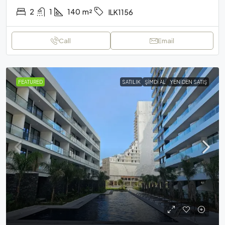
2
1
140
m²
ILK1156
Call
Email
FEATURED
SATILIK
ŞIMDI AL
YENIDEN SATIŞ