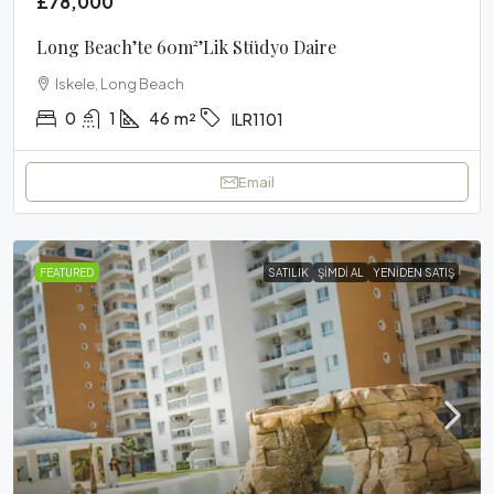
£78,000
Long Beach’te 60m²’lik Stüdyo Daire
Iskele, Long Beach
0
1
46
m²
ILR1101
Email
FEATURED
SATILIK
ŞIMDI AL
YENIDEN SATIŞ