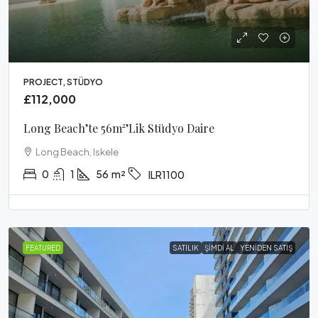
PROJECT, STÜDYO
£112,000
Long Beach’te 56m²’lik Stüdyo Daire
Long Beach, Iskele
0
1
56
m²
ILR1100
FEATURED
SATILIK
ŞIMDI AL
YENIDEN SATIŞ