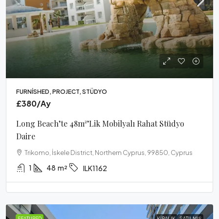
FURNISHED, PROJECT, STÜDYO
£380
/Ay
Long Beach’te 48m²’lik Mobilyalı Rahat Stüdyo
Daire
Trikomo, İskele District, Northern Cyprus, 99850, Cyprus
1
48
m²
ILK1162
FEATURED
KIRALIK
SATILMIŞ