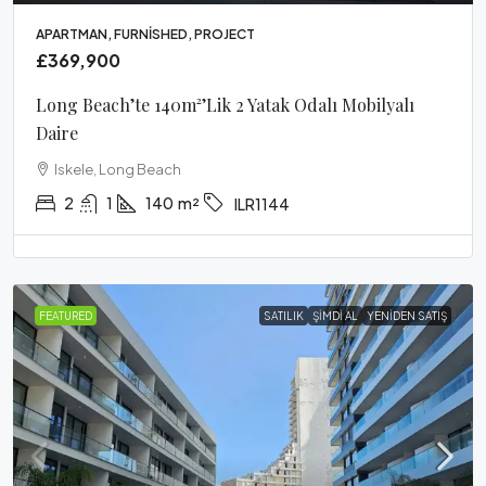
APARTMAN, FURNISHED, PROJECT
£369,900
Long Beach’te 140m²’lik 2 Yatak Odalı Mobilyalı
Daire
Iskele, Long Beach
2
1
140
m²
ILR1144
FEATURED
SATILIK
ŞIMDI AL
YENIDEN SATIŞ