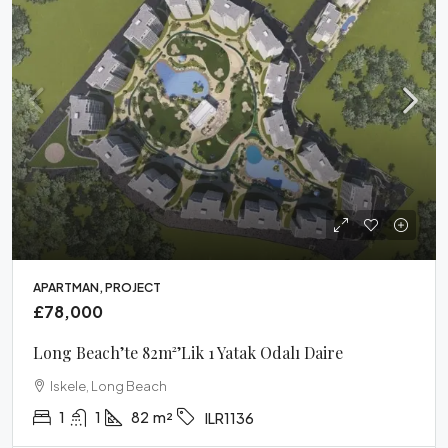
APARTMAN, PROJECT
£78,000
Long Beach’te 82m²’lik 1 Yatak Odalı Daire
Iskele, Long Beach
1
1
82
m²
ILR1136