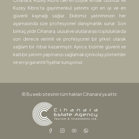
Cihanara, Kuzey Kıbrıs’taki en büyük emlak dizinidir ve
Kuzey Kıbrıs’ta gayrimenkul yatırımı için en iyi ve en
güvenli kaynağı sağlar. Ekibimiz yatırımınızın her
aşamasında size profesyonel danışmanlık sunar. Son
birkaç yıldır Cihanara, ulusal ve uluslararası topluluklarda
son derece verimli ve profesyonel bir şirket olarak
sağlam bir itibar kazanmıştır. Ayrıca, bizimle güvenli ve
karlı bir yatırım yapmanızı sağlamak için kolay yöntemler
ve en iyi garantili fiyatlar sunuyoruz.
© Bu web sitesinin tüm hakları Cihanara'ya aittir.