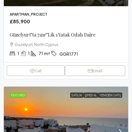
APARTMAN, PROJECT
£85,900
Güzelyurt’ta 71m²’lik 1 Yatak Odalı Daire
Guzelyurt, North Cyprus
1
1
71
m²
GGR1771
Call
Email
FEATURED
SATILIK
ŞIMDI AL
YENIDEN SATIŞ