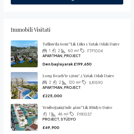
Immobili Visitati
Tatlisu’da 60m²’lik Lüks 1 Yatak Odalı Daire
1
2
60
m²
FTP1004
APARTMAN, PROJECT
Den başlayarak
£199,650
Long Beach’te 126m² 2 Yatak Odalı Daire
2
2
120
m²
ILR1590
APARTMAN, PROJECT
£225,000
Yeniboğaziçi’nde 46m²’lik Stüdyo Daire
1
46
m²
FYR1037
PROJECT, STÜDYO
£69,900