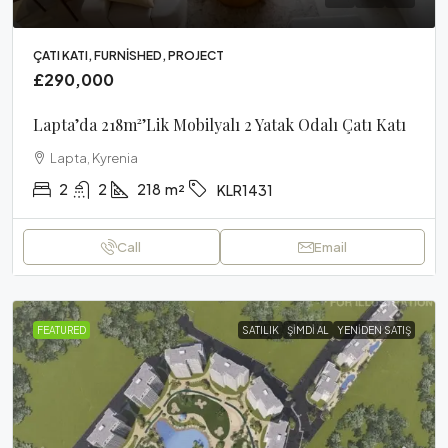
ÇATI KATI, FURNISHED, PROJECT
£290,000
Lapta’da 218m²’lik Mobilyalı 2 Yatak Odalı Çatı Katı
Lapta, Kyrenia
2
2
218
m²
KLR1431
Call
Email
FEATURED
SATILIK
ŞIMDI AL
YENIDEN SATIŞ