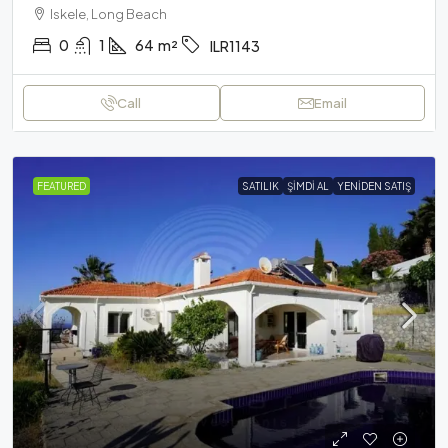
Iskele, Long Beach
0
1
64
m²
ILR1143
Call
Email
FEATURED
SATILIK
ŞIMDI AL
YENIDEN SATIŞ