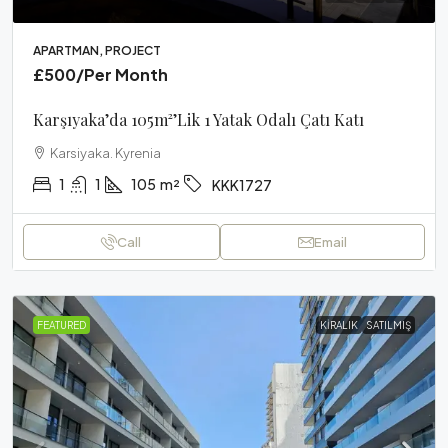
APARTMAN, PROJECT
£500
/Per Month
Karşıyaka’da 105m²’lik 1 Yatak Odalı Çatı Katı
Karsiyaka. Kyrenia
1
1
105
m²
KKK1727
Call
Email
FEATURED
KIRALIK
SATILMIŞ