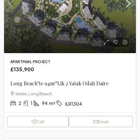
APARTMAN, PROJECT
£135,900
Long Beach’te 94m²’lik 2 Yatak Odalı Daire
Iskele, Long Beach
2
1
94
m²
ILR1304
Call
Email