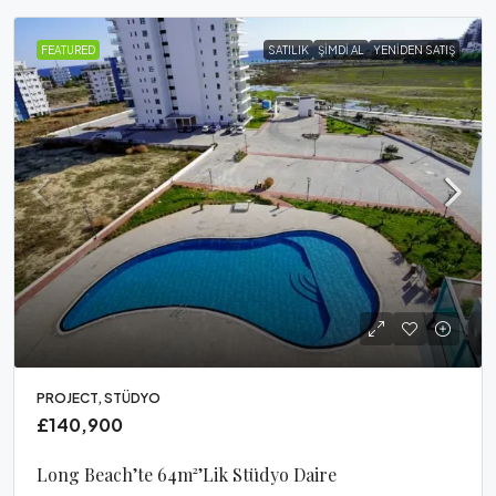
FEATURED
SATILIK
ŞIMDI AL
YENIDEN SATIŞ
PROJECT, STÜDYO
£140,900
Long Beach’te 64m²’lik Stüdyo Daire