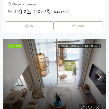
Alagadi,Kyrenia
3
2
240
m²
KAR1721
Call
Email
FEATURED
SATILIK
ŞIMDI AL
YENIDEN SATIŞ