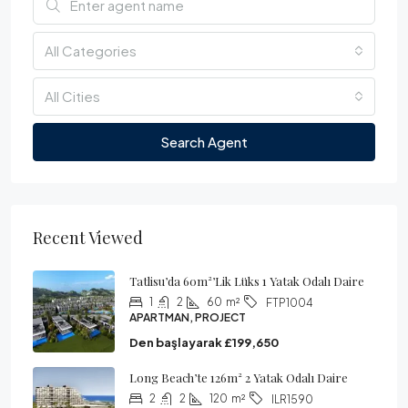
All Categories
All Cities
Search Agent
Recent Viewed
Tatlisu’da 60m²’lik Lüks 1 Yatak Odalı Daire
1
2
60
m²
FTP1004
APARTMAN, PROJECT
Den başlayarak
£199,650
Long Beach’te 126m² 2 Yatak Odalı Daire
2
2
120
m²
ILR1590