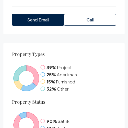
Send Email
Call
Property
Types
39%
Project
25%
Apartman
15%
Furnished
32%
Other
Property
Status
90%
Satılık