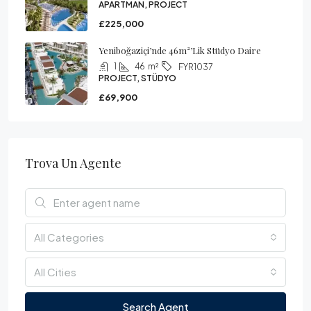
APARTMAN, PROJECT
£225,000
Yeniboğaziçi’nde 46m²’lik Stüdyo Daire
1
46
m²
FYR1037
PROJECT, STÜDYO
£69,900
Trova Un Agente
All Categories
All Cities
Search Agent