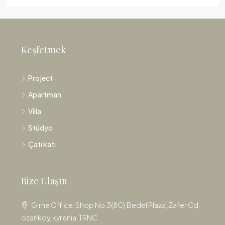
Keşfetmek
Project
Apartman
Villa
Stüdyo
Çatı katı
Bize Ulaşın
Girne Office: Shop No.3(8C),Bedel Plaza, Zafer Cd,
ozankoy, kyrenia, TRNC