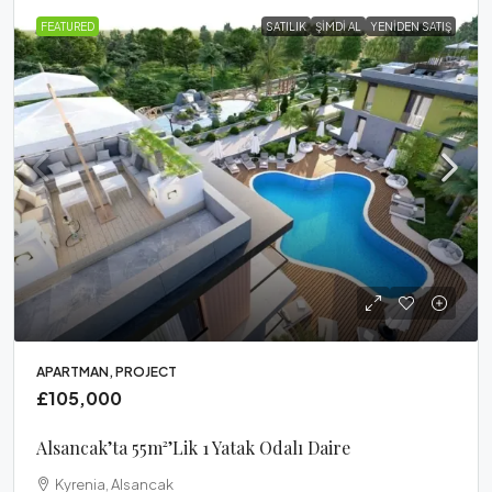
FEATURED
SATILIK
ŞIMDI AL
YENIDEN SATIŞ
APARTMAN, PROJECT
£105,000
Alsancak’ta 55m²’lik 1 Yatak Odalı Daire
Kyrenia, Alsancak