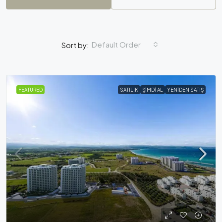
Default Order
Sort by:
FEATURED
SATILIK
ŞIMDI AL
YENIDEN SATIŞ