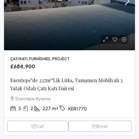
ÇATI KATI, FURNISHED, PROJECT
£684,900
Esentepe’de 227m²’lik Lüks, Tamamen Mobilyalı 3
Yatak Odalı Çatı Katı Dairesi
Esentepe, Kyrenia
3
2
227
m²
KER1770
Call
Email