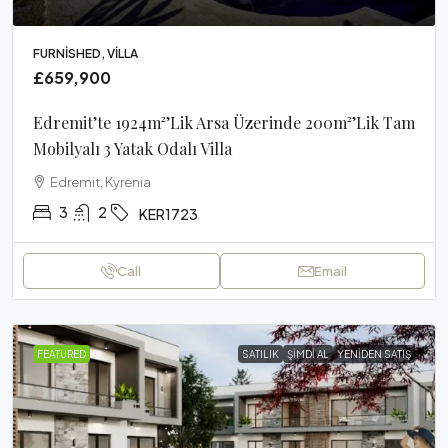
FURNISHED, VILLA
£659,900
Edremit’te 1924m²’lik Arsa Üzerinde 200m²’lik Tam
Mobilyalı 3 Yatak Odalı Villa
Edremit, Kyrenia
3
2
KER1723
Call
Email
FEATURED
SATILIK
ŞIMDI AL
YENIDEN SATIŞ