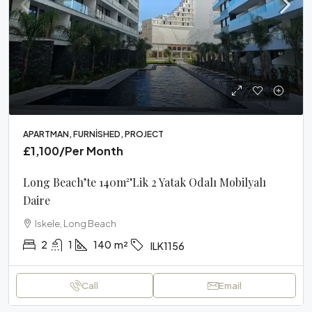
APARTMAN, FURNISHED, PROJECT
£1,100
/Per Month
Long Beach’te 140m²’lik 2 Yatak Odalı Mobilyalı
Daire
Iskele, Long Beach
2
1
140
m²
ILK1156
Call
Email