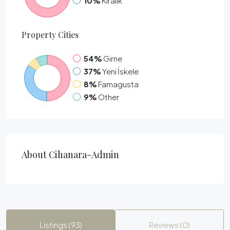
10%
Kiralık
Property
Cities
54%
Girne
37%
Yeni İskele
8%
Famagusta
9%
Other
About Cihanara-Admin
Listings (93)
Reviews (0)