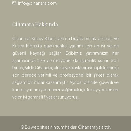
info@cihanara.com
Cihanara Hakkında
Cihanara, Kuzey Kıbrıs’taki en büyük emlak dizinidir ve
Kuzey Kıbrıs’ta gayrimenkul yatırımı için en iyi ve en
güvenli kaynağı sağlar. Ekibimiz yatırımınızın her
aşamasında size profesyonel danışmanlık sunar. Son
birkaç yıldır Cihanara, ulusal ve uluslararası topluluklarda
son derece verimli ve profesyonel bir şirket olarak
sağlam bir itibar kazanmıştır. Ayrıca, bizimle güvenli ve
karlı bir yatırım yapmanızı sağlamak için kolay yöntemler
ve en iyi garantili fiyatlar sunuyoruz.
© Bu web sitesinin tüm hakları Cihanara'ya aittir.