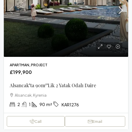
APARTMAN, PROJECT
£199,900
Alsancak’ta 90m²’lik 2 Yatak Odalı Daire
Alsancak, Kyrenia
2
1
90
m²
KAR1276
Call
Email