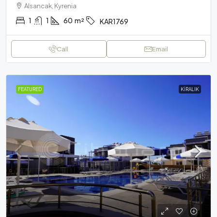
Alsancak, Kyrenia
1
1
60
m²
KAR1769
Call
Email
FEATURED
KIRALIK