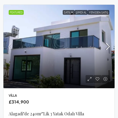
FEATURED
SATILIK
ŞIMDI AL
YENIDEN SATIŞ
VILLA
£314,900
Alagadi’de 240m²’lik 3 Yatak Odalı Villa