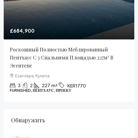
£684,900
Роскошный Полностью Меблированный
Пентхаус С 3 Спальнями Площадью 227м² В
Эсентепе
Esentepe, Kyrenia
3
2
227
m²
KER1770
FURNISHED, ПЕНТХАУС, ПРОЕКТ
Обнаружить
Проект