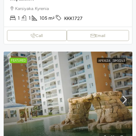
Karsiyaka. Kyrenia
1
1
105
m²
KKK1727
Call
Email
FEATURED
АРЕНДА
ПРОДАЛ