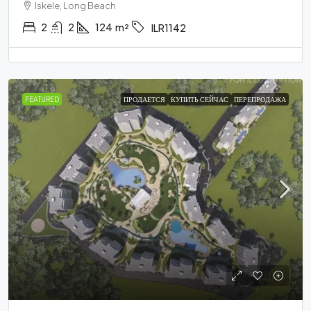
Iskele, Long Beach
2
2
124
m²
ILR1142
FEATURED
ПРОДАЕТСЯ
КУПИТЬ СЕЙЧАС
ПЕРЕПРОДАЖА