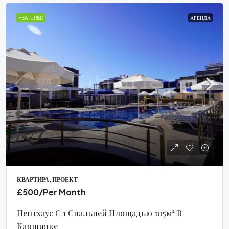
FEATURED
АРЕНДА
КВАРТИРА, ПРОЕКТ
£500
/Per Month
Пентхаус С 1 Спальней Площадью 105м² В
Каршияке