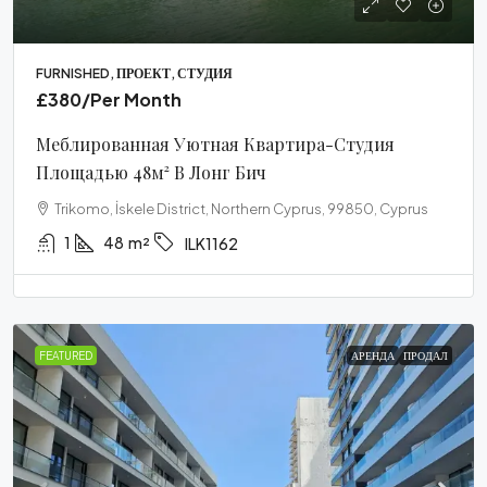
FURNISHED, ПРОЕКТ, СТУДИЯ
£380
/Per Month
Меблированная Уютная Квартира-Студия
Площадью 48м² В Лонг Бич
Trikomo, İskele District, Northern Cyprus, 99850, Cyprus
1
48
m²
ILK1162
FEATURED
АРЕНДА
ПРОДАЛ