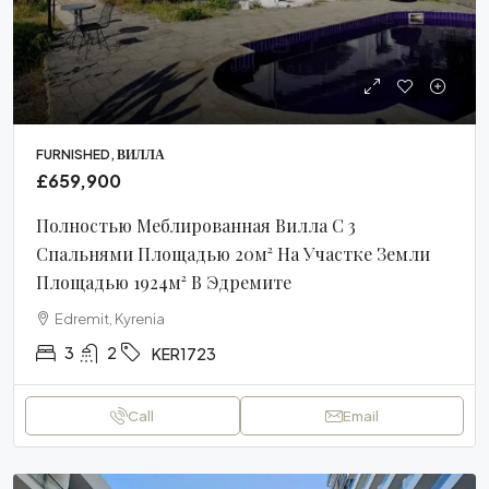
FURNISHED, ВИЛЛА
£659,900
Полностью Меблированная Вилла С 3
Спальнями Площадью 20м² На Участке Земли
Площадью 1924м² В Эдремите
Edremit, Kyrenia
3
2
KER1723
Call
Email