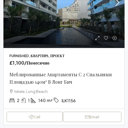
FURNISHED, КВАРТИРА, ПРОЕКТ
£1,100
/Помесячно
Меблированные Апартаменты С 2 Спальнями
Площадью 140м² В Лонг Бич
Iskele, Long Beach
2
1
140
m²
ILK1156
Call
Email