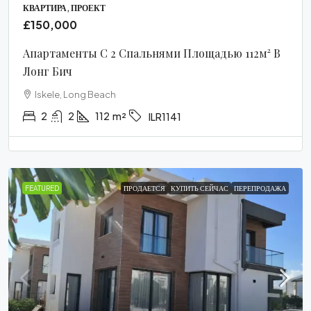
КВАРТИРА, ПРОЕКТ
£150,000
Апартаменты С 2 Спальнями Площадью 112м² В
Лонг Бич
Iskele, Long Beach
2
2
112
m²
ILR1141
FEATURED
ПРОДАЕТСЯ
КУПИТЬ СЕЙЧАС
ПЕРЕПРОДАЖА