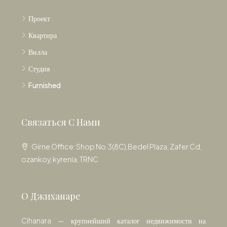
Проект
Квартира
Вилла
Студия
Furnished
Связаться С Нами
Girne Office: Shop No.3(8C),Bedel Plaza, Zafer Cd,
ozankoy, kyrenia, TRNC
О Джиханаре
Cihanara — крупнейший каталог недвижимости на
Северном Кипре, который предоставляет лучший и самый