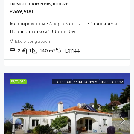
FURNISHED, КВАРТИРА, ПРОЕКТ
£369,900
Меблированные Апартаменты С 2 Спальнями
Площадью 140м² В Лонг Бич
Iskele, Long Beach
2
1
140
m²
ILR1144
FEATURED
ПРОДАЕТСЯ
КУПИТЬ СЕЙЧАС
ПЕРЕПРОДАЖА