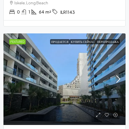
Iskele, Long Beach
0
1
64
m²
ILR1143
FEATURED
ПРОДАЕТСЯ
КУПИТЬ СЕЙЧАС
ПЕРЕПРОДАЖА