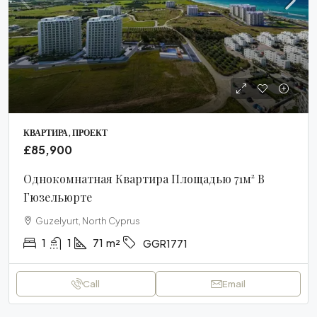
КВАРТИРА, ПРОЕКТ
£85,900
Однокомнатная Квартира Площадью 71м² В
Гюзельюрте
Guzelyurt, North Cyprus
1
1
71
m²
GGR1771
Call
Email