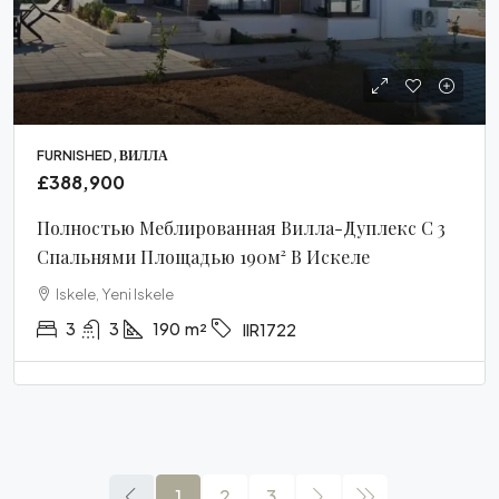
FURNISHED, ВИЛЛА
£388,900
Полностью Меблированная Вилла-Дуплекс С 3
Спальнями Площадью 190м² В Искеле
Iskele, Yeni Iskele
3
3
190
m²
IIR1722
1
2
3