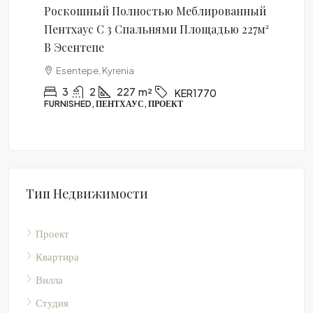
рованный
Однокомнатная Квартира Площадью
дью 227м²
60м² В Алсанджаке
Alsancak, Kyrenia
1
1
60
m²
KAR1769
КВАРТИРА, ПРОЕКТ
Тип Недвижимости
Проект
Квартира
Вилла
Студия
Furnished