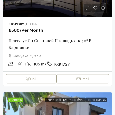
КВАРТИРА, ПРОЕКТ
£500
/Per Month
Пентхаус С 1 Спальней Площадью 105м² В
Каршияке
Karsiyaka. Kyrenia
1
1
105
m²
KKK1727
Call
Email
FEATURED
ПРОДАЕТСЯ
КУПИТЬ СЕЙЧАС
ПЕРЕПРОДАЖА