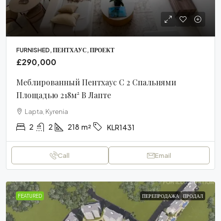
FURNISHED, ПЕНТХАУС, ПРОЕКТ
£290,000
Меблированный Пентхаус С 2 Спальнями
Площадью 218м² В Лапте
Lapta, Kyrenia
2
2
218
m²
KLR1431
Call
Email
FEATURED
ПЕРЕПРОДАЖА
ПРОДАЛ