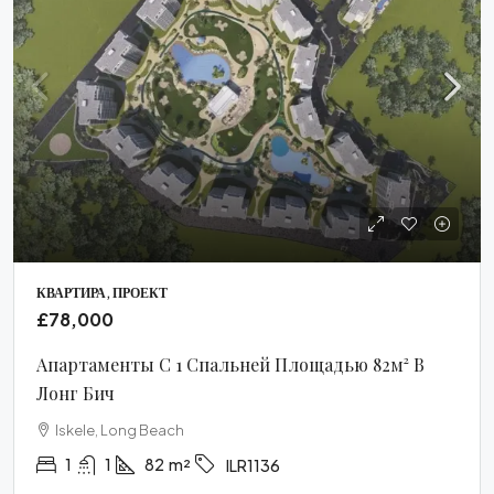
КВАРТИРА, ПРОЕКТ
£78,000
Апартаменты С 1 Спальней Площадью 82м² В
Лонг Бич
Iskele, Long Beach
1
1
82
m²
ILR1136