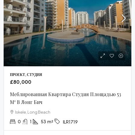
ПРОЕКТ, СТУДИЯ
£80,000
Меблированная Квартира Студия Площадью 53
М² В Лонг Бич
Iskele, Long Beach
0
1
53
m²
ILR1719