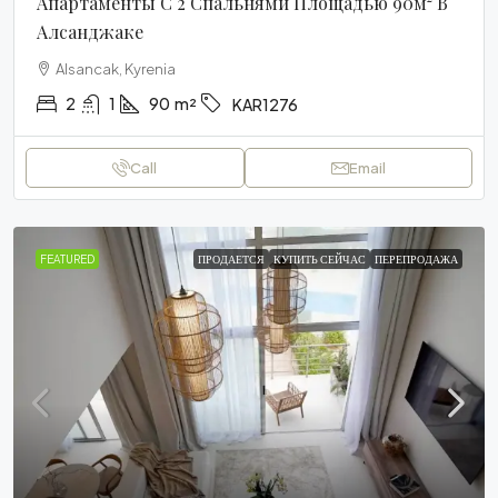
Апартаменты С 2 Спальнями Площадью 90м² В
Алсанджаке
Alsancak, Kyrenia
2
1
90
m²
KAR1276
Call
Email
FEATURED
ПРОДАЕТСЯ
КУПИТЬ СЕЙЧАС
ПЕРЕПРОДАЖА