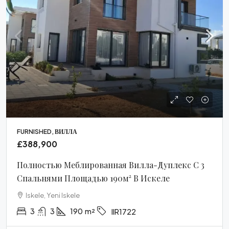
FURNISHED, ВИЛЛА
£388,900
Полностью Меблированная Вилла-Дуплекс С 3
Спальнями Площадью 190м² В Искеле
Iskele, Yeni Iskele
3
3
190
m²
IIR1722