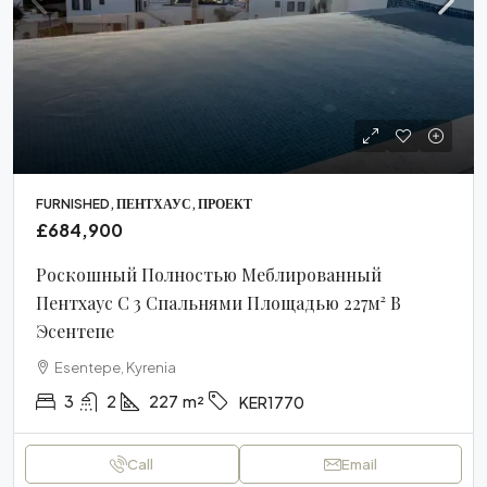
FURNISHED, ПЕНТХАУС, ПРОЕКТ
£684,900
Роскошный Полностью Меблированный
Пентхаус С 3 Спальнями Площадью 227м² В
Эсентепе
Esentepe, Kyrenia
3
2
227
m²
KER1770
Call
Email