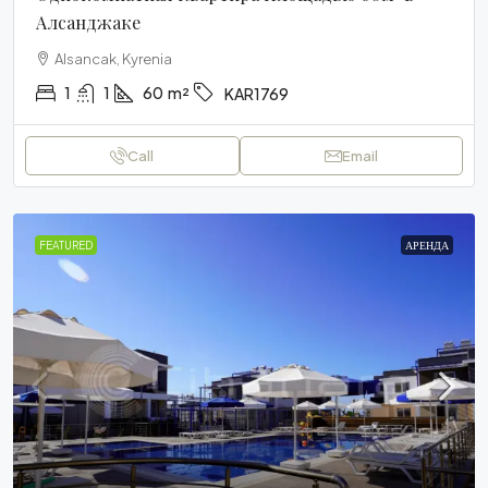
Алсанджаке
Alsancak, Kyrenia
1
1
60
m²
KAR1769
Call
Email
FEATURED
АРЕНДА