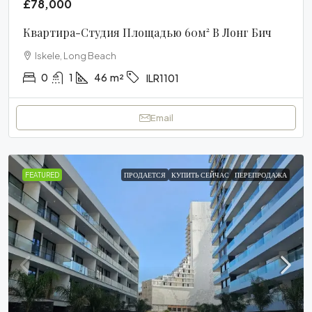
£78,000
Квартира-Студия Площадью 60м² В Лонг Бич
Iskele, Long Beach
0
1
46
m²
ILR1101
Email
FEATURED
ПРОДАЕТСЯ
КУПИТЬ СЕЙЧАС
ПЕРЕПРОДАЖА