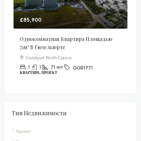
£684,900
адью
Роскошный Полностью Меблированный
Пентхаус С 3 Спальнями Площадью 227м²
В Эсентепе
Esentepe, Kyrenia
3
2
227
m²
KER1770
FURNISHED, ПЕНТХАУС, ПРОЕКТ
Тип Недвижимости
Проект