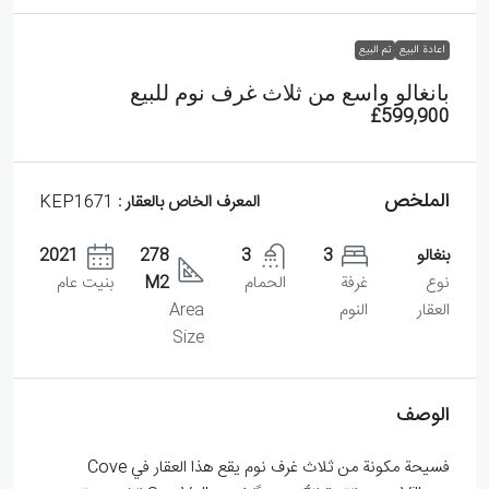
اعادة البيع
تم البيع
بانغالو واسع من ثلاث غرف نوم للبيع
£599,900
الملخص
المعرف الخاص بالعقار :
KEP1671
بنغالو
3
3
278
2021
نوع
غرفة
الحمام
M2
بنيت عام
العقار
النوم
Area
Size
الوصف
فسيحة مكونة من ثلاث غرف نوم يقع هذا العقار في Cove