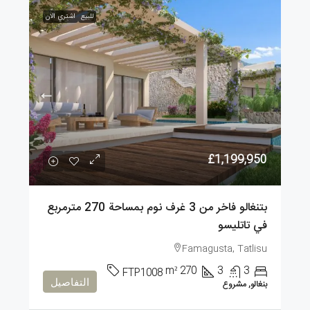
للبيع
اشتري الان
£1,199,950
بتنغالو فاخر من 3 غرف نوم بمساحة 270 مترمربع
في تاتليسو
Famagusta, Tatlisu
m²
270
3
3
FTP1008
التفاصيل
بنغالو, مشروع