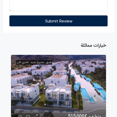
Submit Review
خيارات مماثلة
للبيع
مشروع جديد
اشتري الان
بدءا من
£515,000