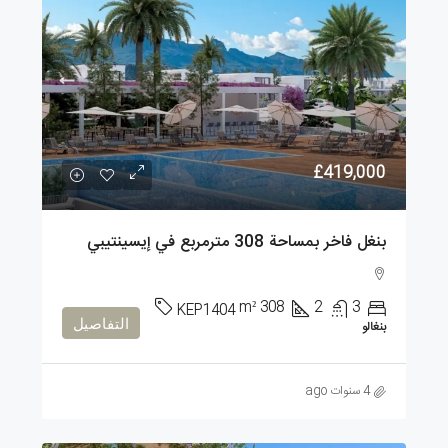
£419,000
بنغل فاخر بمساحة 308 مترمربع في إيسينتيبي
m²
308
2
3
KEP1404
التفاصيل
بنغالو
4 سنوات ago