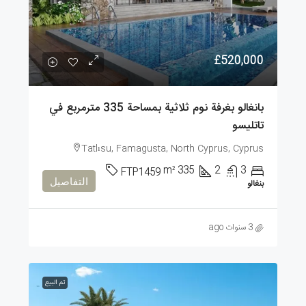
£520,000
بانغالو بغرفة نوم ثلاثية بمساحة 335 مترمربع في
تاتليسو
Tatlısu, Famagusta, North Cyprus, Cyprus
m²
335
2
3
FTP1459
التفاصيل
بنغالو
3 سنوات ago
تم البيع