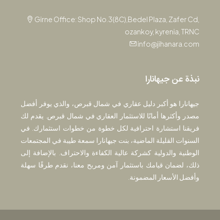
Girne Office: Shop No.3(8C),Bedel Plaza, Zafer Cd,
ozankoy, kyrenia, TRNC
info@jihanara.com
نبذة عن جيهانارا
جيهانارا هو أكبر دليل عقاري في شمال قبرص، والذي يوفر أفضل
مصدر وأكثرها أمانًا للاستثمار العقاري في شمال قبرص. يقدم لك
فريقنا استشارة احترافية لكل خطوة من خطوات استثمارك. في
السنوات القليلة الماضية، بنت جيهانارا سمعة طيبة في المجتمعات
الوطنية والدولية كشركة عالية الكفاءة والاحتراف. بالإضافة إلى
ذلك، لضمان قيامك باستثمار آمن ومربح معنا، نقدم طرقًا سهلة
وأفضل الأسعار المضمونة.