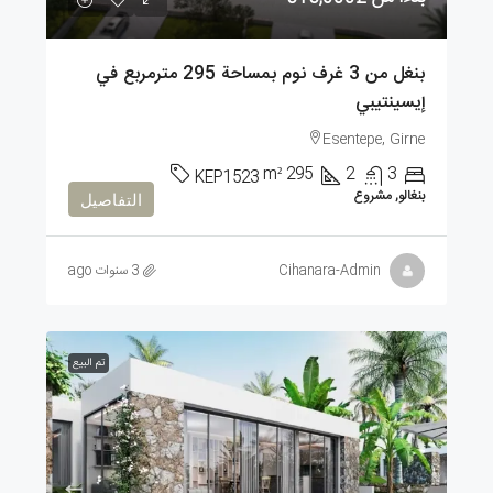
بنغل من 3 غرف نوم بمساحة 295 مترمربع في
إيسينتيبي
Esentepe, Girne
m²
295
2
3
KEP1523
بنغالو, مشروع
التفاصيل
Cihanara-Admin
3 سنوات ago
تم البيع