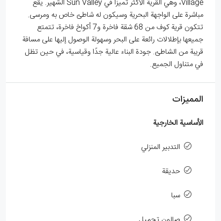
Village، وهي القرية الأكثر تميزًا في Sun Valley الشهير. يقع
مباشرة على الواجهة البحرية وسيكون له شاطئ خاص به ومرسى.
تتكون قرية كوف من 68 شقة فاخرة و7 أكواخ فاخرة، تتمتع
جميعها بإطلالات رائعة على البحر وسهولة الوصول إليها على مسافة
قريبة من الشاطئ. جودة البناء عالية جدًا وقياسية، في حين تظل
في متناول الجميع.
المميزات
الأساسية الخارجية
التدبير المنزلي
حديقة
سبا
صالون تجميل