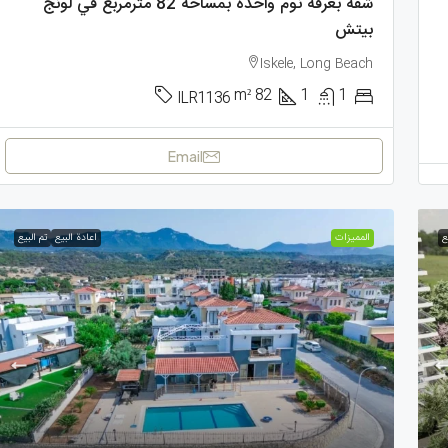
شقة بغرفة نوم واحدة بمساحة 82 مترمربع في لونج
بيتش
Iskele, Long Beach
m²
82
1
1
ILR1136
Email
ع
الممیزات
اعادة البيع
تم البيع