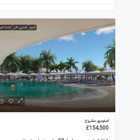
للبيع
اشتري الان
اعادة البي
استوديو, مشروع
£154,500