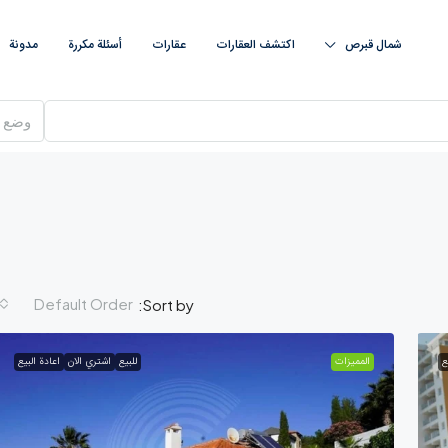
شمال قبرص
اكتشف العقارات
عقارات
أسئلة مكررة
مدونة
وضع
Default Order
Sort by:
ع
الممیزات
للبيع
اشتري الان
اعادة البيع