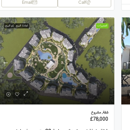
Email
Call
ع
الممیزات
اعادة البيع
تم البيع
شقة, مشروع
£78,000