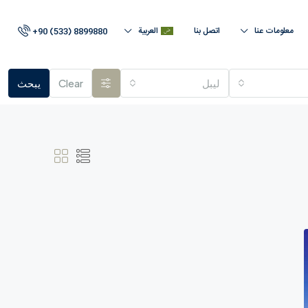
معلومات عنا
اتصل بنا
العربية
+90 (533) 8899880
لیبل
Clear
يبحث