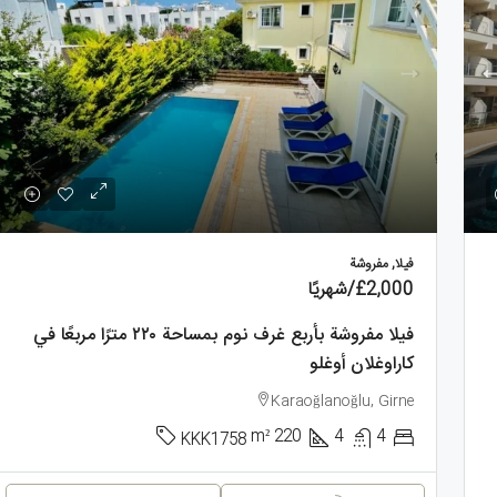
فيلا, مفروشة
£2,000
/شهريًا
فيلا مفروشة بأربع غرف نوم بمساحة ٢٢٠ مترًا مربعًا في
كاراوغلان أوغلو
Karaoğlanoğlu, Girne
m²
220
4
4
KKK1758