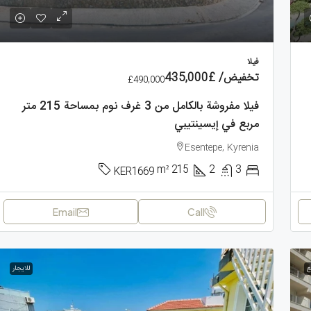
فيلا
تخفيض/
£435,000
£490,000
فيلا مفروشة بالكامل من 3 غرف نوم بمساحة 215 متر
مربع في إيسينتيبي
Esentepe, Kyrenia
m²
215
2
3
KER1669
Email
Call
ع
للايجار