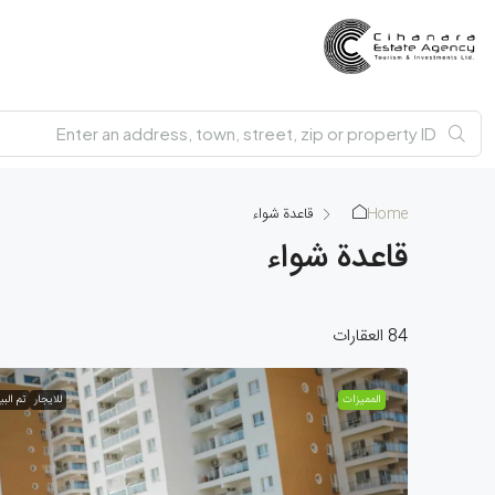
Home
قاعدة شواء
قاعدة شواء
84 العقارات
الممیزات
للايجار
تم البي