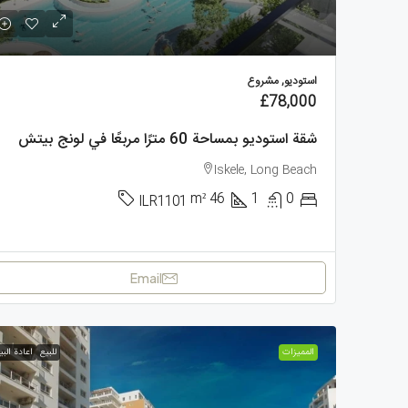
استوديو, مشروع
£78,000
شقة استوديو بمساحة 60 مترًا مربعًا في لونج بيتش
Iskele, Long Beach
m²
46
1
0
ILR1101
Email
الممیزات
للبيع
اعادة البي