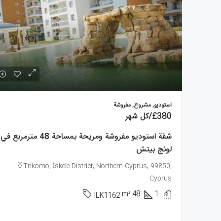
استوديو, مشروع, مفروشة
£380
/كل شهر
شقة استوديو مفروشة ومريحة بمساحة 48 مترمربع في
لونج بيتش
Trikomo, İskele District, Northern Cyprus, 99850,
Cyprus
m²
48
1
ILK1162