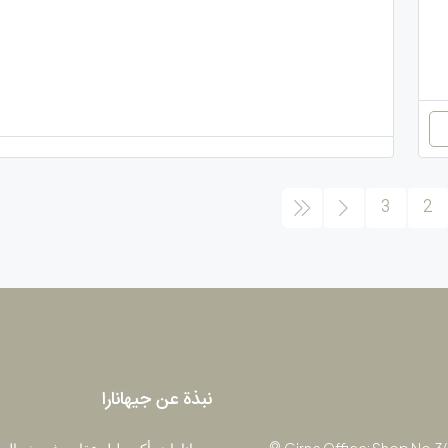
3
2
نبذة عن جيهانارا