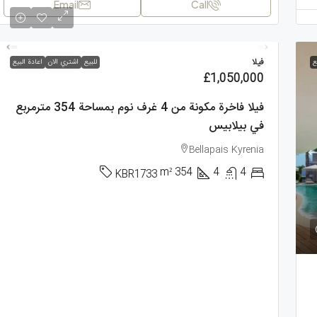
Email
Call
فيلا
ع
للبيع
اشتري الان
اعادة البيع
£1,050,000
فيلا فاخرة مكونة من 4 غرف نوم بمساحة 354 مترمربع
في بيلابيس
Bellapais Kyrenia
m²
354
4
4
KBR1733