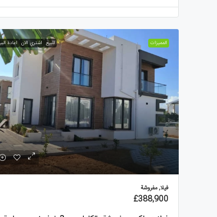
الممیزات
للبيع
اشتري الان
اعادة البي
فيلا, مفروشة
£388,900