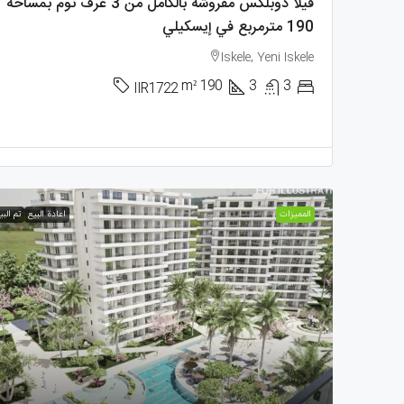
فيلا دوبلكس مفروشة بالكامل من 3 غرف نوم بمساحة
190 مترمربع في إيسكيلي
Iskele, Yeni Iskele
m²
190
3
3
IIR1722
الممیزات
اعادة البيع
تم البي