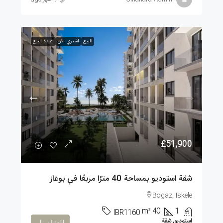
للبيع
اشتري الان
اعادة البيع
£51,900
شقة استوديو بمساحة 40 مترًا مربعًا في بوغاز
Bogaz, Iskele
m²
40
1
IBR1160
استوديو, شقة
التفاصيل