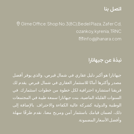
اتصل بنا
Girne Office: Shop No.3(8C),Bedel Plaza, Zafer Cd,
ozankoy, kyrenia, TRNC
info@jihanara.com
نبذة عن جيهانارا
جيهانارا هو أكبر دليل عقاري في شمال قبرص، والذي يوفر أفضل
مصدر وأكثرها أمانًا للاستثمار العقاري في شمال قبرص. يقدم لك
فريقنا استشارة احترافية لكل خطوة من خطوات استثمارك. في
السنوات القليلة الماضية، بنت جيهانارا سمعة طيبة في المجتمعات
الوطنية والدولية كشركة عالية الكفاءة والاحتراف. بالإضافة إلى
ذلك، لضمان قيامك باستثمار آمن ومربح معنا، نقدم طرقًا سهلة
وأفضل الأسعار المضمونة.