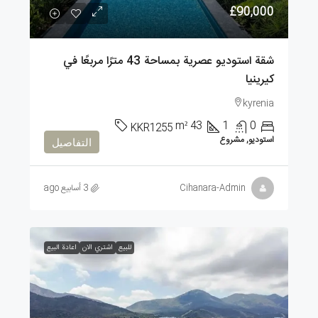
£90,000
شقة استوديو عصرية بمساحة 43 مترًا مربعًا في
كيرينيا
kyrenia
m²
43
1
0
KKR1255
استوديو, مشروع
التفاصيل
Cihanara-Admin
3 أسابيع ago
للبيع
اشتري الان
اعادة البيع