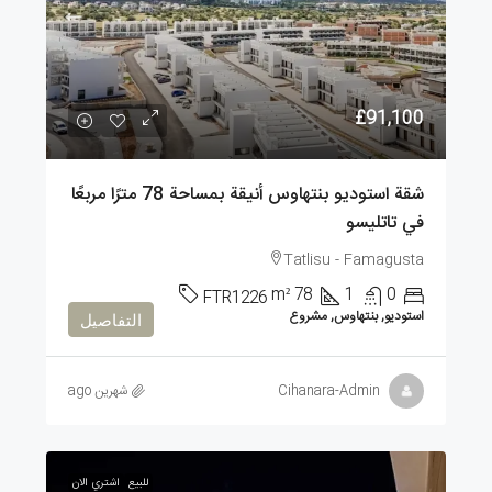
£91,100
شقة استوديو بنتهاوس أنيقة بمساحة 78 مترًا مربعًا
في تاتليسو
Tatlisu - Famagusta
m²
78
1
0
FTR1226
استوديو, بنتهاوس, مشروع
التفاصيل
Cihanara-Admin
شهرين ago
للبيع
اشتري الان