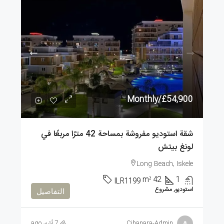
/Monthly
£54,900
شقة استوديو مفروشة بمساحة 42 مترًا مربعًا في
لونغ بيتش
Long Beach, Iskele
m²
42
1
ILR1199
استوديو, مشروع
التفاصيل
Cihanara-Admin
7 أشهر ago