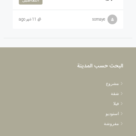
somaye
11 شهر ago
البحث حسب المدينة
مشروع
شقة
فيلا
استوديو
مفروشة