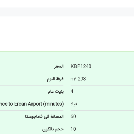
KBP1248
السعر
298 m²
غرفة النوم
4
بنيت عام
فيلا
nce to Ercan Airport (minutes)
60
المسافة الى فاماجوستا
10
حجم بالکون