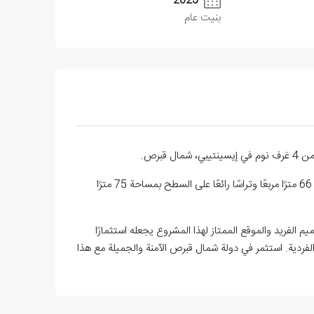
2025
بنيت عام
يمتد هذا العقار الجميل على مساحة معيشة تبلغ 157 مترًا مربعًا، ويضم مساحة تراس تبلغ 141 مترًا مربعًا، بما في ذلك تراس واسع بمساحة 66 مترًا مربعًا وتراسًا رائعًا على السطح بمساحة 75 مترًا
 الفريد والموقع الممتاز لهذا المشروع يجعله استثمارًا
لفردية. استثمر في دولة شمال قبرص الآمنة والجميلة مع هذا