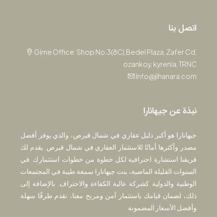
اتصل بنا
Girne Office: Shop No.3(8C),Bedel Plaza, Zafer Cd,
ozankoy, kyrenia, TRNC
info@jihanara.com
نبذة عن جيهانارا
جيهانارا هو أكبر دليل عقاري في شمال قبرص، والذي يوفر أفضل
مصدر وأكثرها أمانًا للاستثمار العقاري في شمال قبرص. يقدم لك
فريقنا استشارة احترافية لكل خطوة من خطوات استثمارك. في
السنوات القليلة الماضية، بنت جيهانارا سمعة طيبة في المجتمعات
الوطنية والدولية كشركة عالية الكفاءة والاحتراف. بالإضافة إلى
ذلك، لضمان قيامك باستثمار آمن ومربح معنا، نقدم طرقًا سهلة
وأفضل الأسعار المضمونة.