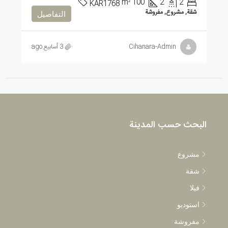
m²
100
2
2
KAR1768
شقة, مشروع, مفروشة
التفاصيل
Cihanara-Admin
3 أسابيع ago
البحث حسب المدينة
مشروع
شقة
فيلا
استوديو
مفروشة