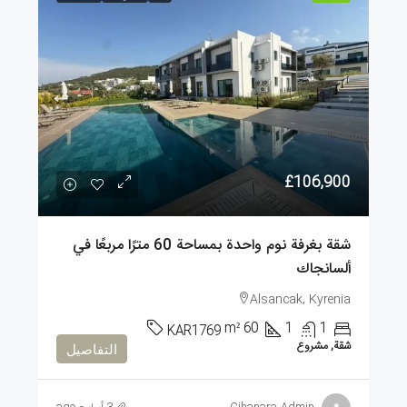
£106,900
شقة بغرفة نوم واحدة بمساحة 60 مترًا مربعًا في
ألسانجاك
Alsancak, Kyrenia
m²
60
1
1
KAR1769
شقة, مشروع
التفاصيل