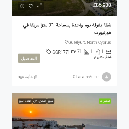
£85,900
شقة بغرفة نوم واحدة بمساحة 71 مترًا مربعًا في
غوزليورت
Guzelyurt, North Cyprus
m²
71
1
1
GGR1771
شقة, مشروع
التفاصيل
Cihanara-Admin
4 أيام ago
الممیزات
للبيع
اشتري الان
اعادة البيع