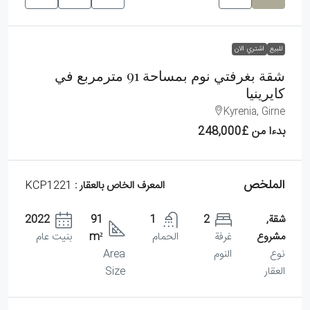
للبيع
اشتري الان
شقة بغرفتي نوم بمساحة 91 مترمربع في
كايرينيا
Kyrenia, Girne
بدءا من
£248,000
الملخص
المعرف الخاص بالعقار :
KCP1221
شقة,
2
1
91
2022
مشروع
غرفة
الحمام
m²
بنيت عام
نوع
النوم
Area
العقار
Size