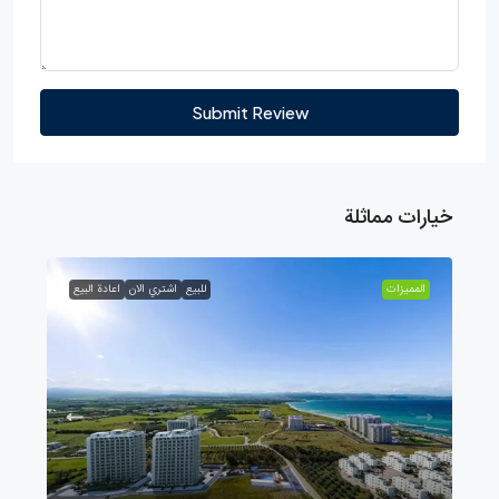
Submit Review
خيارات مماثلة
الممیزات
للبيع
اشتري الان
اعادة البيع