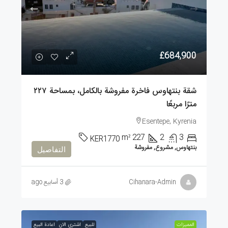
£684,900
شقة بنتهاوس فاخرة مفروشة بالكامل، بمساحة ٢٢٧
مترًا مربعًا
Esentepe, Kyrenia
m²
227
2
3
KER1770
بنتهاوس, مشروع, مفروشة
التفاصيل
Cihanara-Admin
3 أسابيع ago
الممیزات
للبيع
اشتري الان
اعادة البيع