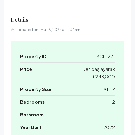
Details
Updated on Eylül 16, 2024 at 11:34 am
Property ID
KCP1221
Price
Den başlayarak
£248,000
Property Size
91 m²
Bedrooms
2
Bathroom
1
Year Built
2022