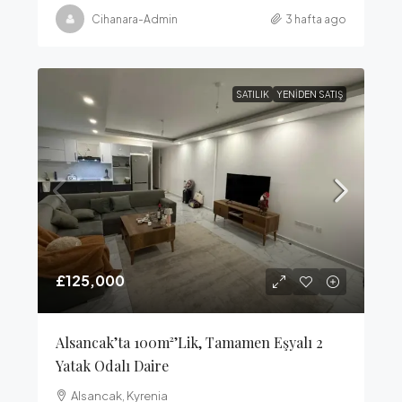
Cihanara-Admin
3 hafta ago
SATILIK
YENIDEN SATIŞ
£125,000
Alsancak’ta 100m²’lik, Tamamen Eşyalı 2
Yatak Odalı Daire
Alsancak, Kyrenia