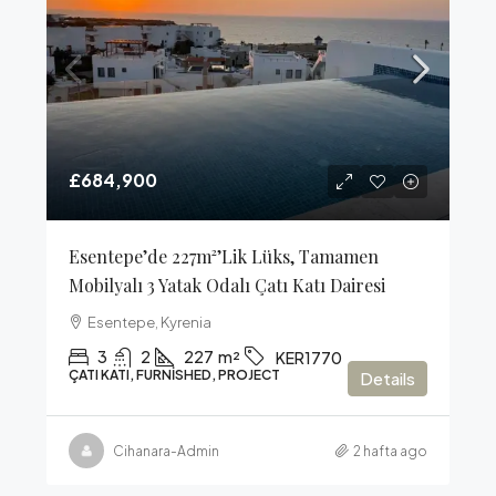
£684,900
Esentepe’de 227m²’lik Lüks, Tamamen
Mobilyalı 3 Yatak Odalı Çatı Katı Dairesi
Esentepe, Kyrenia
3
2
227
m²
KER1770
ÇATI KATI, FURNISHED, PROJECT
Details
Cihanara-Admin
2 hafta ago