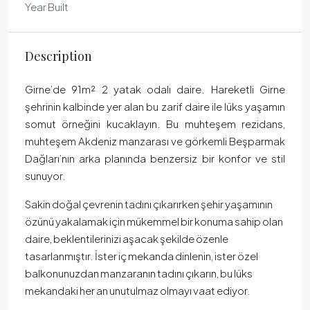
Year Built
Description
Girne’de 91m² 2 yatak odalı daire. Hareketli Girne
şehrinin kalbinde yer alan bu zarif daire ile lüks yaşamın
somut örneğini kucaklayın. Bu muhteşem rezidans,
muhteşem Akdeniz manzarası ve görkemli Beşparmak
Dağları’nın arka planında benzersiz bir konfor ve stil
sunuyor.
Sakin doğal çevrenin tadını çıkarırken şehir yaşamının
özünü yakalamak için mükemmel bir konuma sahip olan
daire, beklentilerinizi aşacak şekilde özenle
tasarlanmıştır. İster iç mekanda dinlenin, ister özel
balkonunuzdan manzaranın tadını çıkarın, bu lüks
mekandaki her an unutulmaz olmayı vaat ediyor.