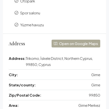
Otopark
Spor salonu
Yüzme havuzu
Address
Open on Google Maps
Address:
Trikomo, İskele District, Northern Cyprus,
99850, Cyprus
City:
Girne
State/county:
Girne
Zip/Postal Code:
99850
Area:
Girne Merkez