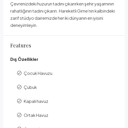
Çevrenizdeki huzurun tadını çıkarırken şehir yaşamının
rahatlığının tadını çıkarın. Hareketli Girne’nin kalbindeki
zarif stüdyo dairemizde her iki dünyanın en iyisini
deneyimleyin.
Features
Dış Özellikler
Çocuk Havuzu
Çubuk
Kapalı havuz
Ortak Havuz