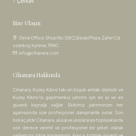
Çatı katı
Bize Ulaşın
Girne Office: Shop No.3(8C),Bedel Plaza, Zafer Cd,
ozankoy, kyrenia, TRNC
info@cihanara.com
Cihanara Hakkında
Cihanara, Kuzey Kıbrıs’taki en büyük emlak dizinidir ve
Kuzey Kıbrıs’ta gayrimenkul yatırımı için en iyi ve en
güvenli kaynağı sağlar. Ekibimiz yatırımınızın her
aşamasında size profesyonel danışmanlık sunar. Son
birkaç yıldır Cihanara, ulusal ve uluslararası topluluklarda
son derece verimli ve profesyonel bir şirket olarak
sağlam bir itibar kazanmıştır. Ayrıca, bizimle güvenli ve