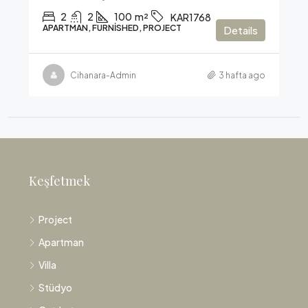
2
2
100
m²
KAR1768
APARTMAN, FURNISHED, PROJECT
Details
Cihanara-Admin
3 hafta ago
Keşfetmek
Project
Apartman
Villa
Stüdyo