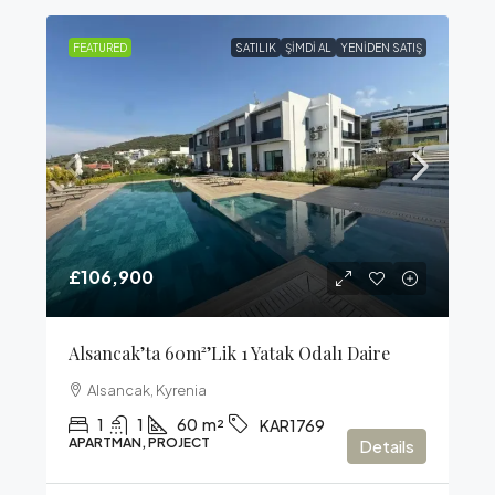
FEATURED
SATILIK
ŞIMDI AL
YENIDEN SATIŞ
£106,900
Alsancak’ta 60m²’lik 1 Yatak Odalı Daire
Alsancak, Kyrenia
1
1
60
m²
KAR1769
APARTMAN, PROJECT
Details