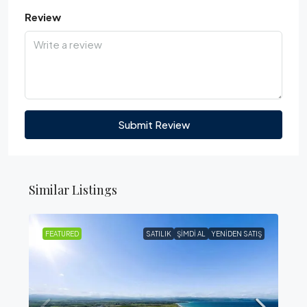
Review
Submit Review
Similar Listings
FEATURED
SATILIK
ŞIMDI AL
YENIDEN SATIŞ