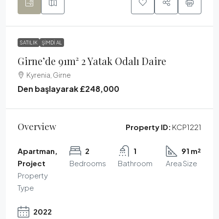
SATILIK
ŞIMDI AL
Girne’de 91m² 2 Yatak Odalı Daire
Kyrenia, Girne
Den başlayarak
£248,000
Overview
Property ID:
KCP1221
Apartman,
2
1
91 m²
Project
Bedrooms
Bathroom
Area Size
Property
Type
2022