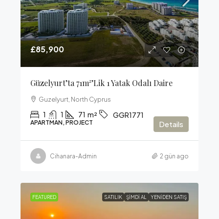
£85,900
Güzelyurt’ta 71m²’lik 1 Yatak Odalı Daire
Guzelyurt, North Cyprus
1
1
71
m²
GGR1771
APARTMAN, PROJECT
Details
Cihanara-Admin
2 gün ago
FEATURED
SATILIK
ŞIMDI AL
YENIDEN SATIŞ