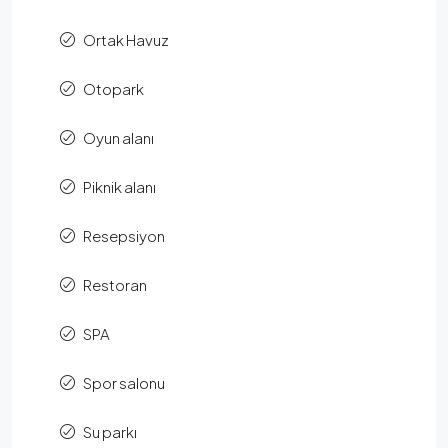
Ortak Havuz
Otopark
Oyun alanı
Piknik alanı
Resepsiyon
Restoran
SPA
Spor salonu
Su parkı