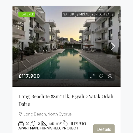
FEATURED
SATILIK
ŞIMDI AL
YENIDEN SATIŞ
£117,900
Long Beach’te 88m²’lik, Eşyalı 2 Yatak Odalı
Daire
Long Beach, North Cyprus
2
2
88
m²
ILR1310
APARTMAN, FURNISHED, PROJECT
Details