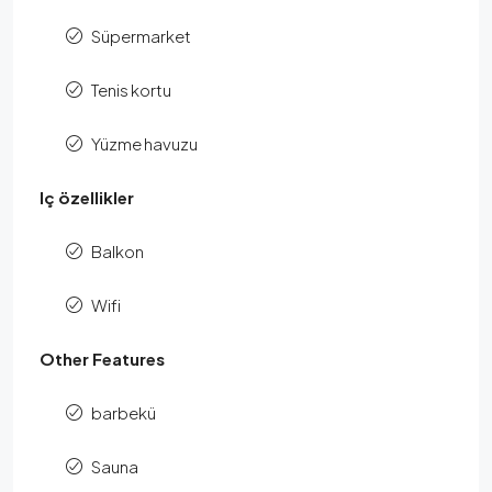
Süpermarket
Tenis kortu
Yüzme havuzu
Iç özellikler
Balkon
Wifi
Other Features
barbekü
Sauna