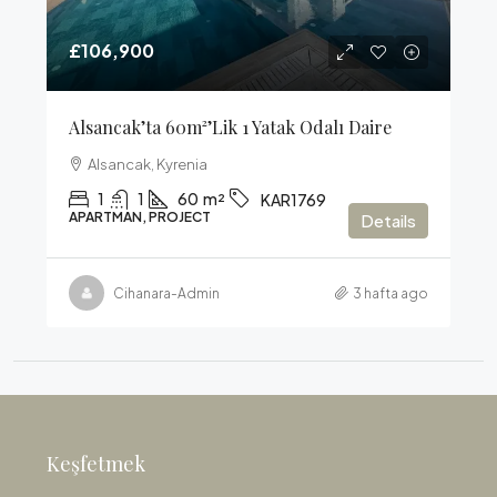
£106,900
Alsancak’ta 60m²’lik 1 Yatak Odalı Daire
Alsancak, Kyrenia
1
1
60
m²
KAR1769
APARTMAN, PROJECT
Details
Cihanara-Admin
3 hafta ago
Keşfetmek