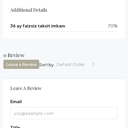
Additional Details
36 ay faizsiz taksit imkanı
70%
0 Review
Leave a Review
Default Order
Sort by:
Leave A Review
Email
Title