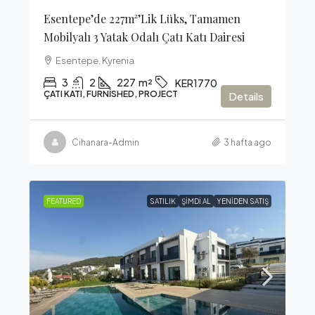
Esentepe’de 227m²’lik Lüks, Tamamen
Mobilyalı 3 Yatak Odalı Çatı Katı Dairesi
Esentepe, Kyrenia
3
2
227
m²
KER1770
ÇATI KATI, FURNISHED, PROJECT
Details
Cihanara-Admin
3 hafta ago
FEATURED
SATILIK
ŞIMDI AL
YENIDEN SATIŞ