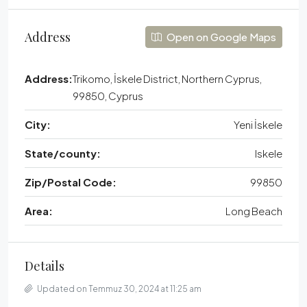
Address
Open on Google Maps
Address:
Trikomo, İskele District, Northern Cyprus,
99850, Cyprus
City:
Yeni İskele
State/county:
Iskele
Zip/Postal Code:
99850
Area:
Long Beach
Details
Updated on Temmuz 30, 2024 at 11:25 am