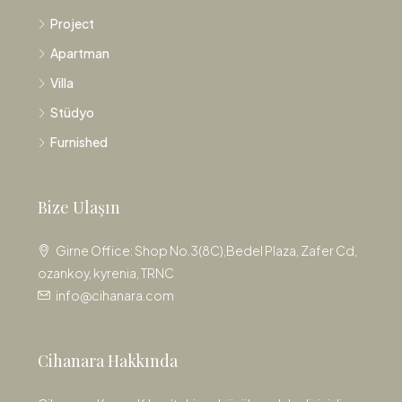
Project
Apartman
Villa
Stüdyo
Furnished
Bize Ulaşın
Girne Office: Shop No.3(8C),Bedel Plaza, Zafer Cd,
ozankoy, kyrenia, TRNC
info@cihanara.com
Cihanara Hakkında