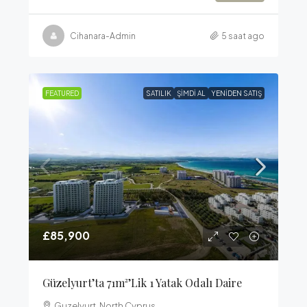
Cihanara-Admin
5 saat ago
FEATURED
SATILIK
ŞIMDI AL
YENIDEN SATIŞ
£85,900
Güzelyurt’ta 71m²’lik 1 Yatak Odalı Daire
Guzelyurt, North Cyprus