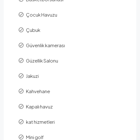
Çocuk Havuzu
Çubuk
Güvenlik kamerası
Güzellik Salonu
Jakuzi
Kahvehane
Kapalı havuz
kat hizmetleri
Mini golf