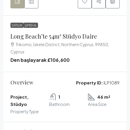
SATILIK
ŞIMDI AL
Long Beach’te 54m² Stüdyo Daire
Trikomo, İskele District, Northern Cyprus, 99850,
Cyprus
Den başlayarak
£106,600
Overview
Property ID:
ILP1089
Project,
1
46 m²
Stüdyo
Bathroom
Area Size
Property Type