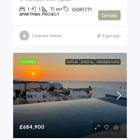
1
1
71
m²
GGR1771
APARTMAN, PROJECT
Details
Cihanara-Admin
4 gün ago
FEATURED
SATILIK
ŞIMDI AL
YENIDEN SATIŞ
£684,900