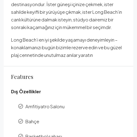
destinasyondur. İster güneşi içinize çekmek, ister
sahilde keyifli bir yürüyüşe çıkmak, ister Long Beach’in
canlı kültürüne dalmak isteyin, stüdyo dairemiz bir
sonraki kaçamağınız için mükemmel bir seçimdir.
Long Beach’i en iyi şekilde yaşamayı deneyimleyin –
konaklamanızı bugün bizimle rezerve edin ve bu güzel
plaj cennetinde unutulmaz anılar yaratın
Features
Dış Özellikler
Amfitiyatro Salonu
Bahçe
Basketbol sahası