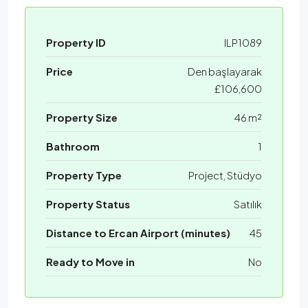
Property ID
ILP1089
Price
Den başlayarak
£106,600
Property Size
46 m²
Bathroom
1
Property Type
Project, Stüdyo
Property Status
Satılık
Distance to Ercan Airport (minutes)
45
Ready to Move in
No