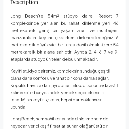
Description
Long Beach’te 54m² stüdyo daire. Resort 7
kompleksinde yer alan bu rahat dinlenme yeri, 46
metrekarelik geniş bir yaşam alanı ve muhteşem
manzaraların keyfini çıkarırken dinlenebileceğiniz 6
metrekarelik büyüleyici bir teras dahil olmak üzere 54
metrekarelik bir alana sahiptir. Ayrıca 2, 4, 6, 7 ve 9.
etaplarda stüdyo üniteleri de bulunmaktadır.
Keyifli stüdyo dairemiz, kompleksin sunduğu çeşitli
olanaklarla konforlu ve rahat bir konaklama sağlar.
Köpüklü havuza dalın, iyi donanımlı spor salonunda aktif
kalın ve otel bünyesindeki yemek seçeneklerinin
rahatlığının keyfini çıkarın; hepsi parmaklarınızın
ucunda.
Long Beach, hem sahil kenarında dinlenme hem de
heyecan verici keşif fırsatları sunan olağanüstü bir