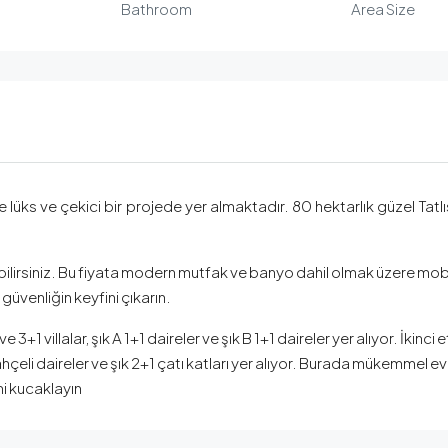
Bathroom
Area Size
e lüks ve çekici bir projede yer almaktadır. 80 hektarlık güzel Tatlı
bilirsiniz. Bu fiyata modern mutfak ve banyo dahil olmak üzere mobil
 güvenliğin keyfini çıkarın.
+1 villalar, şık A 1+1 daireler ve şık B 1+1 daireler yer alıyor. İkinci 
bahçeli daireler ve şık 2+1 çatı katları yer alıyor. Burada mükemmel ev
ni kucaklayın