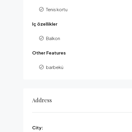
Tenis kortu
Iç özellikler
Balkon
Other Features
barbekü
Address
City: