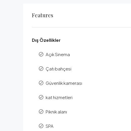
Features
Dış Özellikler
Açık Sinema
Çatı bahçesi
Güvenlik kamerası
kat hizmetleri
Piknik alanı
SPA