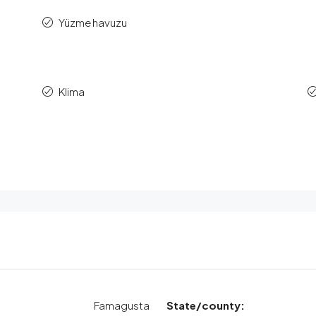
Yüzme havuzu
Klima
Famagusta
State/county: