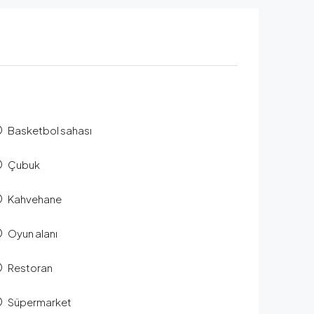
Basketbol sahası
Çubuk
Kahvehane
Oyun alanı
Restoran
Süpermarket