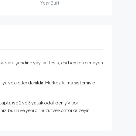
Year Built
su sahil şeridine yayılan tesis, eşi benzeri olmayan
ya ve aletler dahildir. Merkezi klima sistemiyle
etapta ise 2 ve 3 yatak odalı geniş V tipi
inizi bulun ve yeni bir huzur ve konfor düzeyini