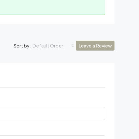
Default Order
Leave a Review
Sort by: