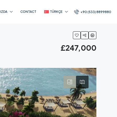
IZDA
CONTACT
TÜRKÇE
+90 (533) 8899880
£247,000