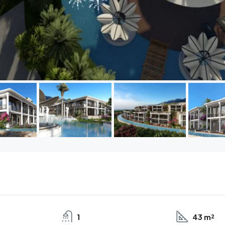
1
43 m²