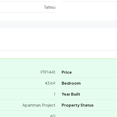
Tatlısu
FTP1441
Price
43 m²
Bedroom
1
Year Built
Apartman, Project
Property Status
60