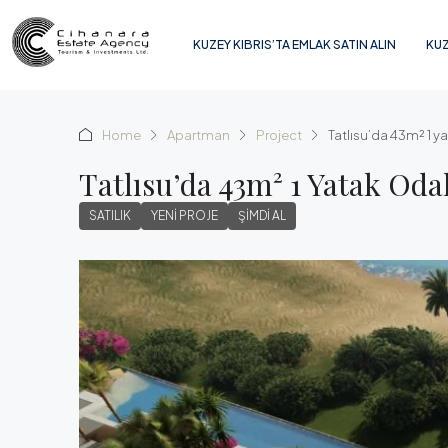
KUZEY KIBRIS’TA EMLAK SATIN ALIN
KUZ
Home
Apartman
Project
Tatlısu’da 43m² 1 ya
Tatlısu’da 43m² 1 Yatak Odal
SATILIK
YENI PROJE
ŞIMDI AL