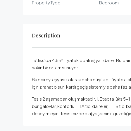
Property Type
Bedroom
Description
Tatlısu’da 43m² 1 yatak odalı eşyalı daire. Bu dair
sakin bir ortam sunuyor.
Bu daireyi eşyasız olarak daha düşük bir fiyata ala
içiniz rahat olsun, kartlı geçiş sistemiyle daha fazla
Tesis 2 aşamadan oluşmaktadır. I. Etapta lüks 5+1 ve 3
bungalovlar, konforlu 1+1 A tipi daireler, 1+1 B tipi 
deneyimleyin. Tesisimizde plaj yaşamının güzelliği