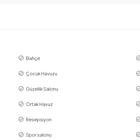
Bahçe
Çocuk Havuzu
Güzellik Salonu
Ortak Havuz
Resepsiyon
Spor salonu