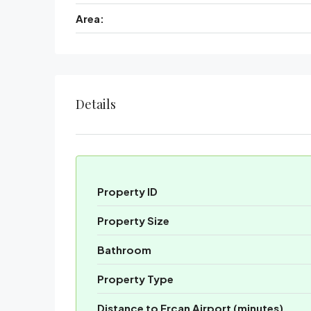
Area:
Details
Property ID
Property Size
Bathroom
Property Type
Distance to Ercan Airport (minutes)