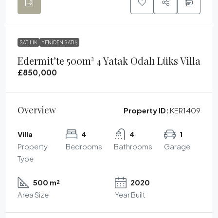
SATILIK
YENIDEN SATIŞ
Edermit’te 500m² 4 Yatak Odalı Lüks Villa
£850,000
Overview
Property ID:
KER1409
Villa
4
4
1
Property
Bedrooms
Bathrooms
Garage
Type
500 m²
2020
Area Size
Year Built