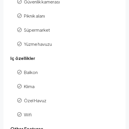
Güvenlik kamerası
Piknik alanı
Süpermarket
Yüzme havuzu
Iç özellikler
Balkon
Klima
Özel Havuz
Wifi
Other Features