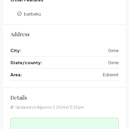
barbekü
Address
City:
Girne
State/county:
Girne
Area:
Edremit
Details
Updated on Ağustos 3, 2024 at 12:25 pm