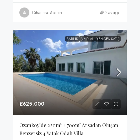
Cihanara-Admin
2 ay ago
SATILIK
ŞIMDI AL
YENIDEN SATIŞ
£625,000
Ozanköy’de 220m² + 700m² Arsadan Oluşan
Benzersiz 4 Yatak Odalı Villa