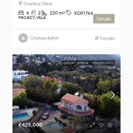
Ozankoy, Girne
4
2
220
m²
KOP1764
PROJECT, VILLA
Details
Cihanara-Admin
2 ay ago
SATILIK
ŞIMDI AL
YENIDEN SATIŞ
£425,000