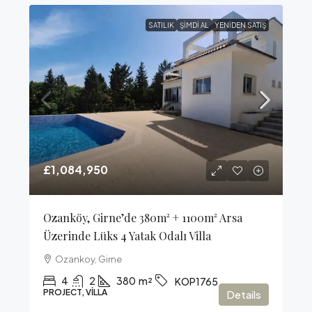
SATILIK
ŞIMDI AL
YENIDEN SATIŞ
£1,084,950
Ozanköy, Girne’de 380m² + 1100m² Arsa
Üzerinde Lüks 4 Yatak Odalı Villa
Ozankoy, Girne
4
2
380
m²
KOP1765
PROJECT, VILLA
Details