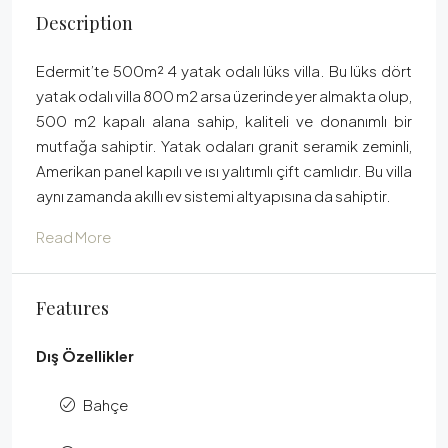
Description
Edermit’te 500m² 4 yatak odalı lüks villa. Bu lüks dört
yatak odalı villa 800 m2 arsa üzerinde yer almakta olup,
500 m2 kapalı alana sahip, kaliteli ve donanımlı bir
mutfağa sahiptir. Yatak odaları granit seramik zeminli,
Amerikan panel kapılı ve ısı yalıtımlı çift camlıdır. Bu villa
aynı zamanda akıllı ev sistemi altyapısına da sahiptir.
Read More
Features
Dış Özellikler
Bahçe