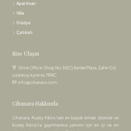
Apartman
Villa
Stüdyo
Çatı katı
Bize Ulaşın
Girne Office: Shop No.3(8C),Bedel Plaza, Zafer Cd,
ozankoy, kyrenia, TRNC
info@cihanara.com
Cihanara Hakkında
Cihanara, Kuzey Kıbrıs’taki en büyük emlak dizinidir ve
Kuzey Kıbrıs’ta gayrimenkul yatırımı için en iyi ve en