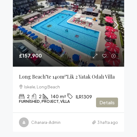
£157,900
Long Beach’te 140m²’lik 2 Yatak Odalı Villa
Iskele, Long Beach
2
2
140
m²
ILR1309
FURNISHED, PROJECT, VILLA
Details
Cihanara-Admin
3 hafta ago