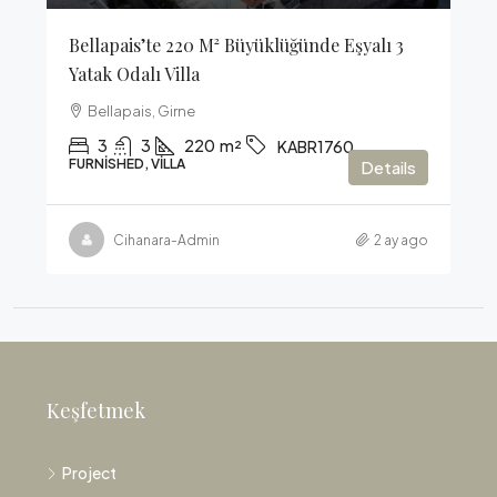
Bellapais’te 220 M² Büyüklüğünde Eşyalı 3
Yatak Odalı Villa
Bellapais, Girne
3
3
220
m²
KABR1760
FURNISHED, VILLA
Details
Cihanara-Admin
2 ay ago
Keşfetmek
Project