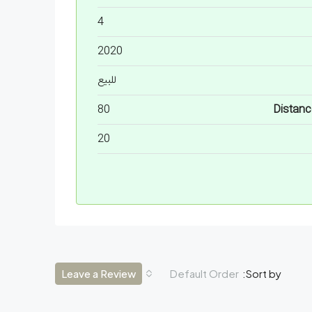
4
2020
للبيع
80
Distanc
20
Leave a Review
Default Order
Sort by: