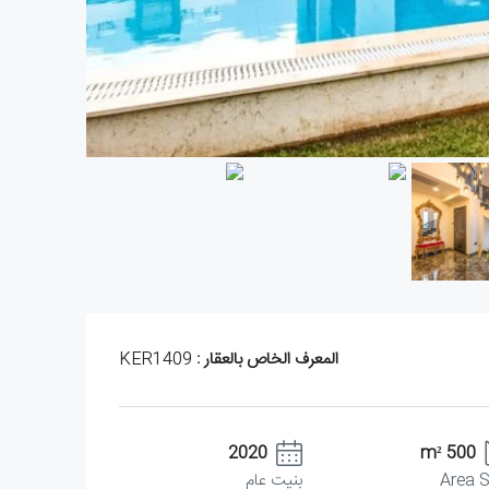
المعرف الخاص بالعقار :
KER1409
2020
500 m²
Area S
بنيت عام