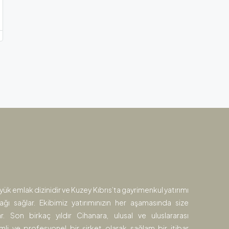
yük emlak dizinidir ve Kuzey Kıbrıs’ta gayrimenkul yatırımı
ağı sağlar. Ekibimiz yatırımınızın her aşamasında size
. Son birkaç yıldır Cihanara, ulusal ve uluslararası
li ve profesyonel bir şirket olarak sağlam bir itibar