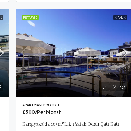
IŞ
FEATURED
KIRALIK
APARTMAN, PROJECT
£500
/Per Month
Karşıyaka’da 105m²’lik 1 Yatak Odalı Çatı Katı