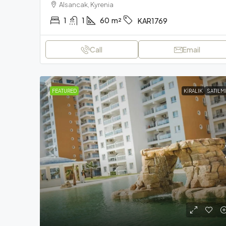
Alsancak, Kyrenia
1
1
60
m²
KAR1769
Call
Email
FEATURED
KIRALIK
SATILM