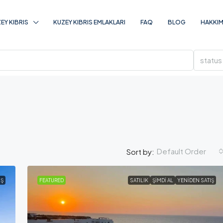
EY KIBRIS
KUZEY KIBRIS EMLAKLARI
FAQ
BLOG
HAKKIM
status
Default Order
Sort by:
IŞ
FEATURED
SATILIK
ŞIMDI AL
YENIDEN SATIŞ