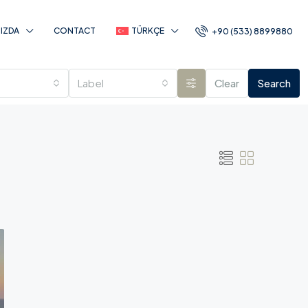
IZDA
CONTACT
TÜRKÇE
+90 (533) 8899880
Label
Clear
Search