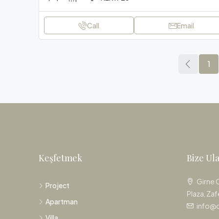
Call
Email
1
Keşfetmek
Bize Ul
Girne 
Project
Plaza, Zaf
Apartman
info@
Villa