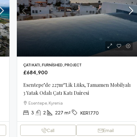
ÇATI KATI, FURNISHED, PROJECT
£684,900
Esentepe’de 227m²’lik Lüks, Tamamen Mobilyalı
3 Yatak Odalı Çatı Katı Dairesi
Esentepe, Kyrenia
3
2
227
m²
KER1770
Call
Email