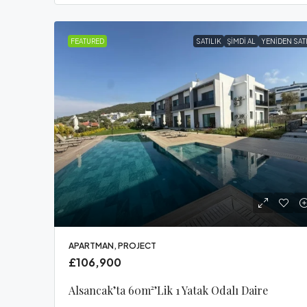
FEATURED
SATILIK
ŞIMDI AL
YENIDEN SAT
APARTMAN, PROJECT
£106,900
Alsancak’ta 60m²’lik 1 Yatak Odalı Daire