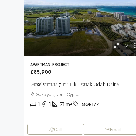
APARTMAN, PROJECT
£85,900
Güzelyurt’ta 71m²’lik 1 Yatak Odalı Daire
Guzelyurt, North Cyprus
1
1
71
m²
GGR1771
Call
Email