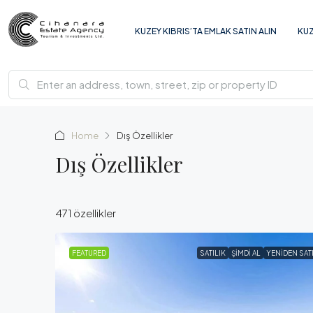
KUZEY KIBRIS’TA EMLAK SATIN ALIN
KUZ
Home
Dış Özellikler
Dış Özellikler
471 özellikler
FEATURED
SATILIK
ŞIMDI AL
YENIDEN SAT