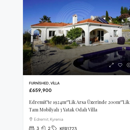
FURNISHED, VILLA
£659,900
Edremit’te 1924m²’lik Arsa Üzerinde 200m²’lik
Tam Mobilyalı 3 Yatak Odalı Villa
Edremit, Kyrenia
3
2
KER1723