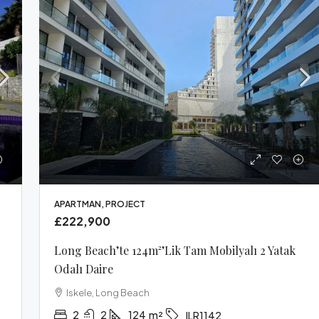
APARTMAN, PROJECT
£222,900
Long Beach’te 124m²’lik Tam Mobilyalı 2 Yatak
Odalı Daire
Iskele, Long Beach
2
2
124
m²
ILR1142