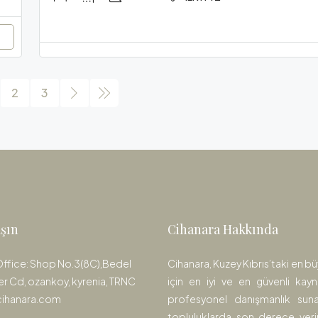
2
3
aşın
Cihanara Hakkında
Office: Shop No.3(8C),Bedel
Cihanara, Kuzey Kıbrıs’taki en bü
er Cd, ozankoy, kyrenia, TRNC
için en iyi ve en güvenli kayn
cihanara.com
profesyonel danışmanlık sunar
topluluklarda son derece verim