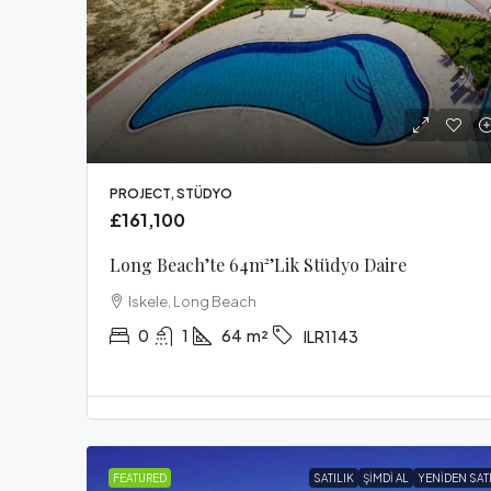
PROJECT, STÜDYO
£161,100
Long Beach’te 64m²’lik Stüdyo Daire
Iskele, Long Beach
0
1
64
m²
ILR1143
FEATURED
SATILIK
ŞIMDI AL
YENIDEN SAT