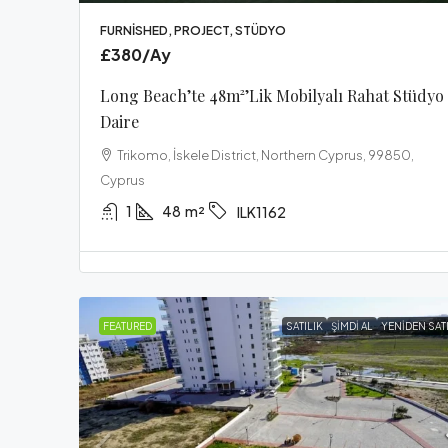
FURNISHED, PROJECT, STÜDYO
£380
/Ay
Long Beach’te 48m²’lik Mobilyalı Rahat Stüdyo
Daire
Trikomo, İskele District, Northern Cyprus, 99850,
Cyprus
1
48
m²
ILK1162
FEATURED
SATILIK
ŞIMDI AL
YENIDEN SAT