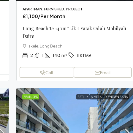
APARTMAN, FURNISHED, PROJECT
£1,100
/Per Month
Long Beach’te 140m²’lik 2 Yatak Odalı Mobilyalı
Daire
Iskele, Long Beach
2
1
140
m²
ILK1156
Call
Email
IŞ
FEATURED
SATILIK
ŞIMDI AL
YENIDEN SATIŞ