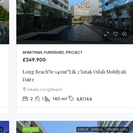
APARTMAN, FURNISHED, PROJECT
£369,900
Long Beach’te 140m²’lik 2 Yatak Odalı Mobilyalı
Daire
Iskele, Long Beach
2
1
140
m²
ILR1144
IŞ
FEATURED
SATILIK
ŞIMDI AL
YENIDEN SATIŞ