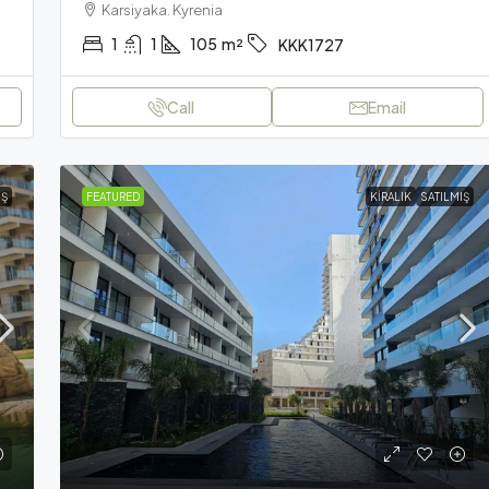
Karsiyaka. Kyrenia
1
1
105
m²
KKK1727
Call
Email
IŞ
FEATURED
KIRALIK
SATILMIŞ