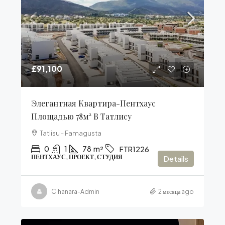
£91,100
Элегантная Квартира-Пентхаус
Площадью 78м² В Татлису
Tatlisu - Famagusta
0
1
78
m²
FTR1226
ПЕНТХАУС, ПРОЕКТ, СТУДИЯ
Details
Cihanara-Admin
2 месяца ago