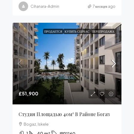
Cihanara-Admin
7 месяцев ago
ПРОДАЕТСЯ
КУПИТЬ СЕЙЧАС
ПЕРЕПРОДАЖА
£51,900
Студия Площадью 40м² В Районе Богаз
Bogaz, Iskele
1
40
m²
IBR1160