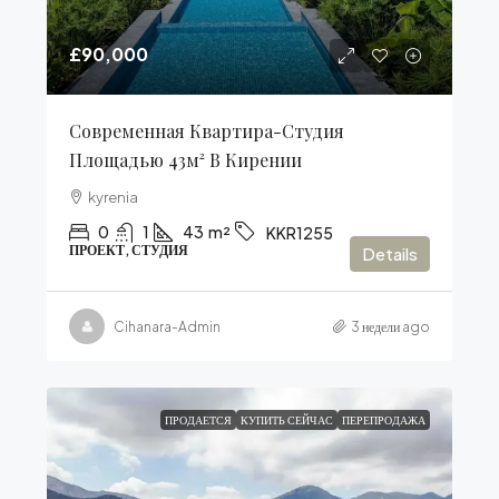
£90,000
Современная Квартира-Студия
Площадью 43м² В Кирении
kyrenia
0
1
43
m²
KKR1255
ПРОЕКТ, СТУДИЯ
Details
Cihanara-Admin
3 недели ago
ПРОДАЕТСЯ
КУПИТЬ СЕЙЧАС
ПЕРЕПРОДАЖА