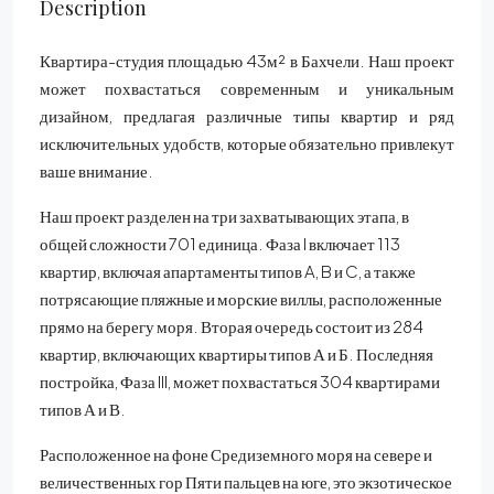
Description
Квартира-студия площадью 43м² в Бахчели. Наш проект
может похвастаться современным и уникальным
дизайном, предлагая различные типы квартир и ряд
исключительных удобств, которые обязательно привлекут
ваше внимание.
Наш проект разделен на три захватывающих этапа, в
общей сложности 701 единица. Фаза I включает 113
квартир, включая апартаменты типов A, B и C, а также
потрясающие пляжные и морские виллы, расположенные
прямо на берегу моря. Вторая очередь состоит из 284
квартир, включающих квартиры типов А и Б. Последняя
постройка, Фаза III, может похвастаться 304 квартирами
типов А и В.
Расположенное на фоне Средиземного моря на севере и
величественных гор Пяти пальцев на юге, это экзотическое