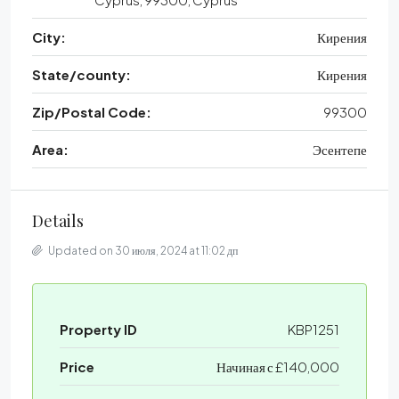
City:
Кирения
State/county:
Кирения
Zip/Postal Code:
99300
Area:
Эсентепе
Details
Updated on 30 июля, 2024 at 11:02 дп
Property ID
KBP1251
Price
Начиная с
£140,000