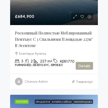
£684,900
Роскошный Полностью Меблированный
Пентхаус С 3 Спальнями Площадью 227м²
В Эсентепе
Esentepe, Kyrenia
3
2
227
m²
KER1770
FURNISHED, ПЕНТХАУС, ПРОЕКТ
Details
Cihanara-Admin
3 недели ago
FEATURED
ПРОДАЕТСЯ
КУПИТЬ СЕЙЧАС
ПЕРЕПРОДАЖА