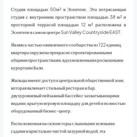
Студия площадью 50м² в Эсентепе. Эта потрясающая
студия с внутренним пространством площадью 38 м² и
просторной террасой площадью 12 м² расположена в
Эсентепе в самом центре Sun Valley Countryside EAST.
Являясь частью оживленного сообщества из 122 единиц,
квартира окружена прекрасно спроектированными
общими пространствами, вдохновленными роскошными
курортами Бали.
Жильцы имеют доступ к центральной общественной зоне,
которая включает стильный ресторан и бар,
двухуровневый пейзажный бассейн с захватывающими
видами, крытую игровую площадку для детей и полностью
оборудованный бизнес-центр.
Расположенная на склоне горы с пышными зелеными
садами и кристально чистой лазурной водой, эта