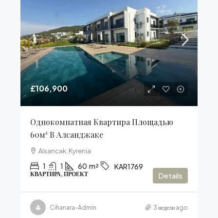
£106,900
Однокомнатная Квартира Площадью
60м² В Алсанджаке
Alsancak, Kyrenia
1
1
60
m²
KAR1769
КВАРТИРА, ПРОЕКТ
Details
Cihanara-Admin
3 недели ago