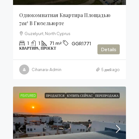
Однокомнатная Квартира Площадью
71м² В Гюзельюрте
Guzelyurt, North Cyprus
1
1
71
m²
GGR1771
КВАРТИРА, ПРОЕКТ
Details
Cihanara-Admin
5 дней ago
FEATURED
ПРОДАЕТСЯ
КУПИТЬ СЕЙЧАС
ПЕРЕПРОДАЖА