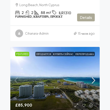
Long Beach, North Cyprus
2
2
88
m²
ILR1310
FURNISHED, КВАРТИРА, ПРОЕКТ
Details
Cihanara-Admin
15 часов ago
FEATURED
ПРОДАЕТСЯ
КУПИТЬ СЕЙЧАС
ПЕРЕПРОДАЖА
£85,900