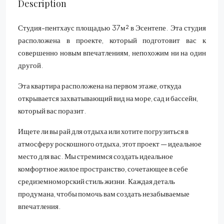
Description
Студия-пентхаус площадью 37м² в Эсентепе. Эта студия
расположена в проекте, который подготовит вас к
совершенно новым впечатлениям, непохожим ни на один
другой.
Эта квартира расположена на первом этаже, откуда
открывается захватывающий вид на море, сад и бассейн,
который вас поразит.
Ищете ли вы рай для отдыха или хотите погрузиться в
атмосферу роскошного отдыха, этот проект — идеальное
место для вас. Мы стремимся создать идеальное
комфортное жилое пространство, сочетающее в себе
средиземноморский стиль жизни. Каждая деталь
продумана, чтобы помочь вам создать незабываемые
впечатления.