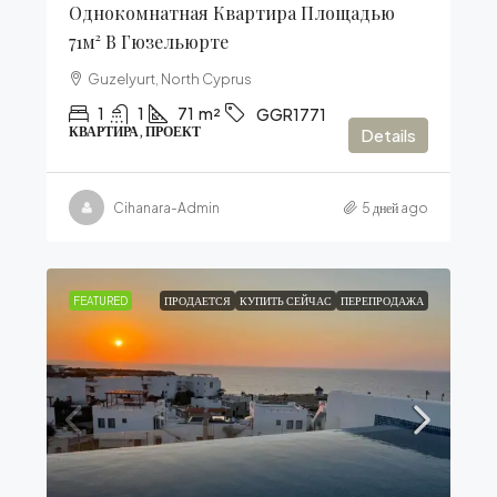
Однокомнатная Квартира Площадью
71м² В Гюзельюрте
Guzelyurt, North Cyprus
1
1
71
m²
GGR1771
КВАРТИРА, ПРОЕКТ
Details
Cihanara-Admin
5 дней ago
FEATURED
ПРОДАЕТСЯ
КУПИТЬ СЕЙЧАС
ПЕРЕПРОДАЖА