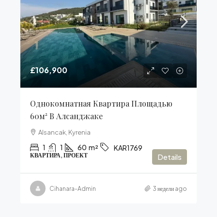
£106,900
Однокомнатная Квартира Площадью
60м² В Алсанджаке
Alsancak, Kyrenia
1
1
60
m²
KAR1769
КВАРТИРА, ПРОЕКТ
Details
Cihanara-Admin
3 недели ago