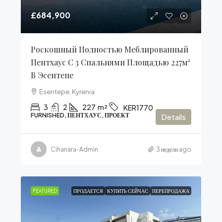
£684,900
Роскошный Полностью Меблированный
Пентхаус С 3 Спальнями Площадью 227м²
В Эсентепе
Esentepe, Kyrenia
3
2
227
m²
KER1770
FURNISHED, ПЕНТХАУС, ПРОЕКТ
Details
Cihanara-Admin
3 недели ago
FEATURED
ПРОДАЕТСЯ
КУПИТЬ СЕЙЧАС
ПЕРЕПРОДАЖА