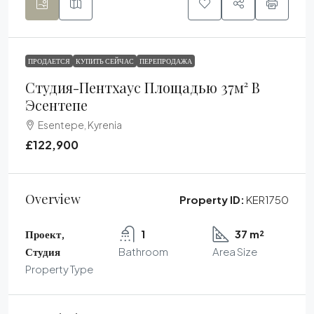
ПРОДАЕТСЯ
КУПИТЬ СЕЙЧАС
ПЕРЕПРОДАЖА
Студия-Пентхаус Площадью 37м² В
Эсентепе
Esentepe, Kyrenia
£122,900
Overview
Property ID:
KER1750
Проект,
1
37 m²
Студия
Bathroom
Area Size
Property Type