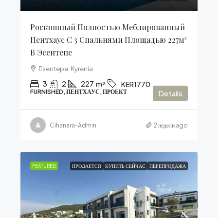
Роскошный Полностью Меблированный
Пентхаус С 3 Спальнями Площадью 227м²
В Эсентепе
Esentepe, Kyrenia
3
2
227
m²
KER1770
FURNISHED, ПЕНТХАУС, ПРОЕКТ
Details
Cihanara-Admin
2 недели ago
FEATURED
ПРОДАЕТСЯ
КУПИТЬ СЕЙЧАС
ПЕРЕПРОДАЖА