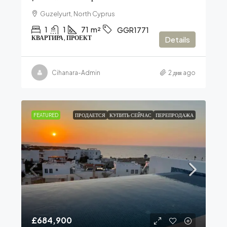
Guzelyurt, North Cyprus
1
1
71
m²
GGR1771
КВАРТИРА, ПРОЕКТ
Details
Cihanara-Admin
2 дня ago
FEATURED
ПРОДАЕТСЯ
КУПИТЬ СЕЙЧАС
ПЕРЕПРОДАЖА
£684,900