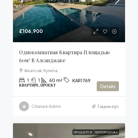
£106,900
Однокомнатная Квартира Площадью
60м² В Алсанджаке
Alsancak, Kyrenia
1
1
60
m²
KAR1769
КВАРТИРА, ПРОЕКТ
Details
Cihanara-Admin
3 недели ago
ПРОДАЕТСЯ
ПЕРЕПРОДАЖА