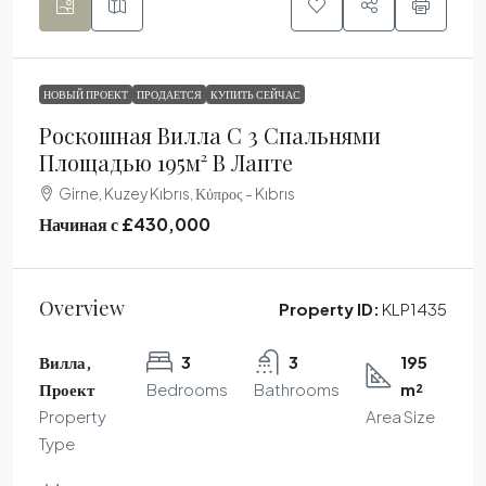
НОВЫЙ ПРОЕКТ
ПРОДАЕТСЯ
КУПИТЬ СЕЙЧАС
Роскошная Вилла С 3 Спальнями
Площадью 195м² В Лапте
Girne, Kuzey Kıbrıs, Κύπρος - Kıbrıs
Начиная с
£430,000
Overview
Property ID:
KLP1435
Вилла,
3
3
195
Проект
Bedrooms
Bathrooms
m²
Property
Area Size
Type