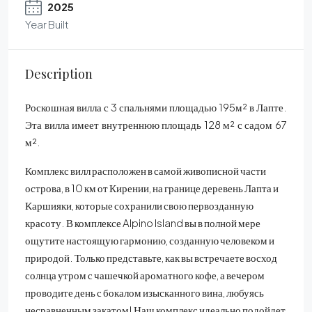
2025
Year Built
Description
Роскошная вилла с 3 спальнями площадью 195м² в Лапте.
Эта вилла имеет внутреннюю площадь 128 м² с садом 67
м².
Комплекс вилл расположен в самой живописной части
острова, в 10 км от Кирении, на границе деревень Лапта и
Каршияки, которые сохранили свою первозданную
красоту. В комплексе Alpino Island вы в полной мере
ощутите настоящую гармонию, созданную человеком и
природой. Только представьте, как вы встречаете восход
солнца утром с чашечкой ароматного кофе, а вечером
проводите день с бокалом изысканного вина, любуясь
несравненным закатом! Наш комплекс идеально подойдет