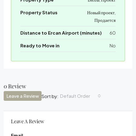
Property Status
Новый проект,
Продается
Distance to Ercan Airport (minutes)
60
Ready to Move in
No
0 Review
Leave a Review
Default Order
Sort by:
Leave A Review
Email