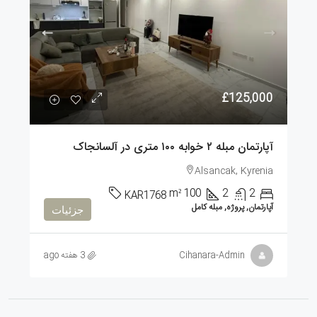
£125,000
آپارتمان مبله ۲ خوابه ۱۰۰ متری در آلسانجاک
Alsancak, Kyrenia
m²
100
2
2
KAR1768
آپارتمان, پروژه, مبله کامل
جزئیات
Cihanara-Admin
3 هفته ago