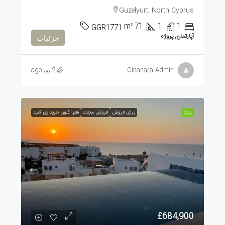
Guzelyurt, North Cyprus
m²
71
1
1
GGR1771
آپارتمان, پروژه
جزئیات
Cihanara-Admin
2 روز ago
ویژه
برای فروش
فروش مجدد
هم اکنون خریداری کنید
£684,900