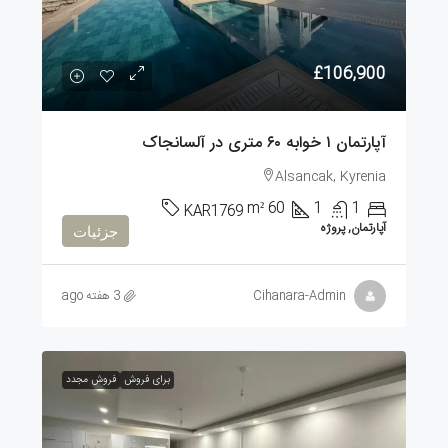
£106,900
آپارتمان ۱ خوابه ۶۰ متری در آلسانجاک
Alsancak, Kyrenia
m²
60
1
1
KAR1769
آپارتمان, پروژه
جزئیات
Cihanara-Admin
3 هفته ago
برای فروش
فروش مجدد