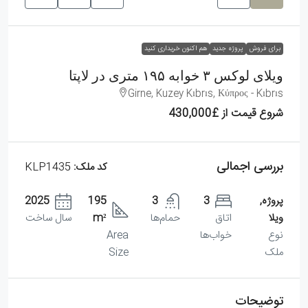
برای فروش
پروژه جدید
هم اکنون خریداری کنید
ویلای لوکس ۳ خوابه ۱۹۵ متری در لاپتا
Girne, Kuzey Kıbrıs, Κύπρος - Kıbrıs
شروع قیمت از
£430,000
بررسی اجمالی
کد ملک:
KLP1435
پروژه,
3
3
195
2025
ویلا
اتاق
حمام‌ها
m²
سال ساخت
نوع
خواب‌ها
Area
ملک
Size
توضیحات