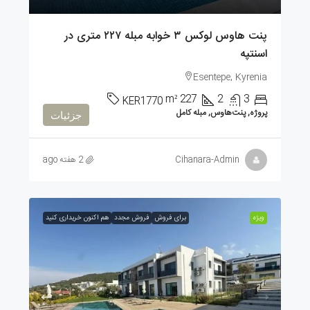
پنت هاوس لوکس ۳ خوابه مبله ۲۲۷ متری در
اسنتپه
Esentepe, Kyrenia
m²
227
2
3
KER1770
پروژه, پنت‌هاوس, مبله کامل
جزئیات
Cihanara-Admin
2 هفته ago
ویژه
برای فروش
فروش مجدد
هم اکنون خریداری کنید