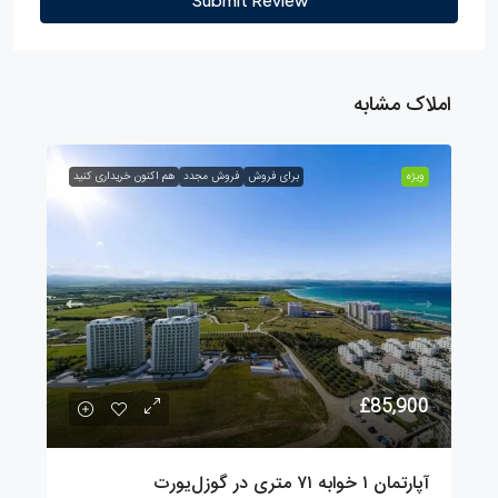
املاک مشابه
ویژه
برای فروش
فروش مجدد
هم اکنون خریداری کنید
£85,900
آپارتمان ۱ خوابه ۷۱ متری در گوزل‌یورت