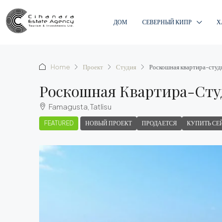
ДОМ
СЕВЕРНЫЙ КИПР
Х
Home
Проект
Студия
Роскошная квартира-студ
Роскошная Квартира-Сту
Famagusta, Tatlisu
FEATURED
НОВЫЙ ПРОЕКТ
ПРОДАЕТСЯ
КУПИТЬ СЕ