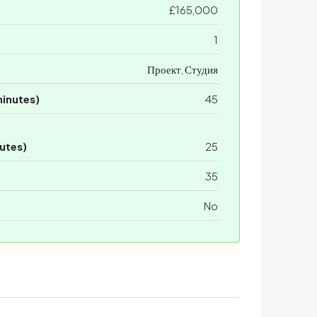
£165,000
1
Проект, Студия
minutes)
45
utes)
25
35
No