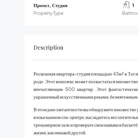
Проект, Студия
1
Property Type
Bathr
Description
Роскошная квартира-студия площадью 43м² в Татл
роде. Этот комплекс может похвастаться множеством
впечатляющие 500 квартир. Этот фантастический
украшенный искусственными реками, безмятежным
В этом раю элегантности вы обнаружите множество 
в изысканном спа-центре, насладитесь восхитительн
тренажерном зале и проверьте свои навыки в баскет
жизни, как никакой другой.