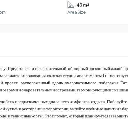
43 m²
oom
Area Size
ису. Представляем исключительный, обширный роскошный жилой прое
 вариантов проживания, включая студии, апартаменты 1+1, пентхаус
 проект, расположенный вдоль очаровательного побережья Татл
и озерами и очаровательными островами, гармонирующими с нашим
удобств, предназначенных для вашего комфорта и отдыха. Побалуйте 
ой кухней в ресторане на территории, выпейте любимые напитки в ба
боле. и теннисные корты. Этот проект, который планируется завершит