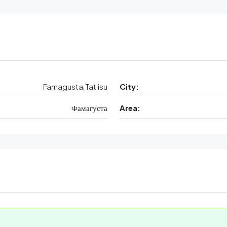
Famagusta, Tatlisu
City:
Фамагуста
Area: