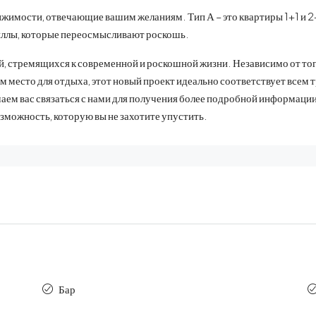
имости, отвечающие вашим желаниям. Тип А – это квартиры 1+1 и 2+1,
иллы, которые переосмысливают роскошь.
 стремящихся к современной и роскошной жизни. Независимо от того
место для отдыха, этот новый проект идеально соответствует всем 
аем вас связаться с нами для получения более подробной информаци
озможность, которую вы не захотите упустить.
Бар