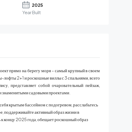
2025
Year Built
кт прямо на берегу моря – самый крупный в своем
ы-лофты 2+1 и роскошные виллы с 3 спальнями, всего
ису, представляет собой очаровательный пейзаж,
и знаменитыми садовыми проектами.
себя крытым бассейном с подогревом, расслабьтесь
ре, поддерживайте активный образ жизни в
ь к концу 2025 года, обещает роскошный образ