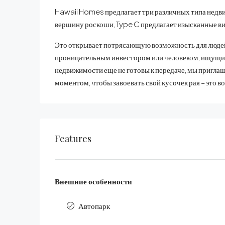
Hawaii Homes предлагает три различных типа недвиж
вершину роскоши, Type C предлагает изысканные в
Это открывает потрясающую возможность для людей,
проницательным инвестором или человеком, ищущим 
недвижимости еще не готовы к передаче, мы приглаш
моментом, чтобы завоевать свой кусочек рая – это в
Features
Внешние особенности
Автопарк