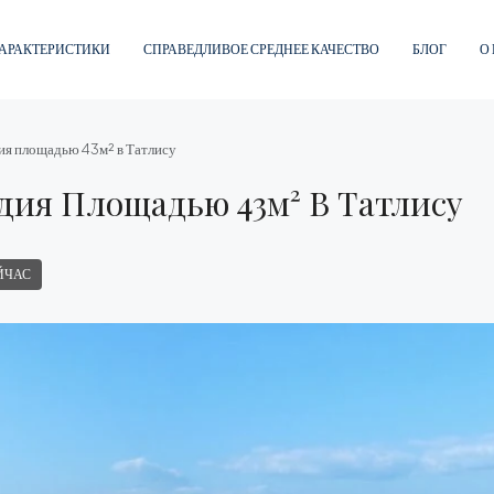
АРАКТЕРИСТИКИ
СПРАВЕДЛИВОЕ СРЕДНЕЕ КАЧЕСТВО
БЛОГ
О
ия площадью 43м² в Татлису
дия Площадью 43м² В Татлису
ЙЧАС