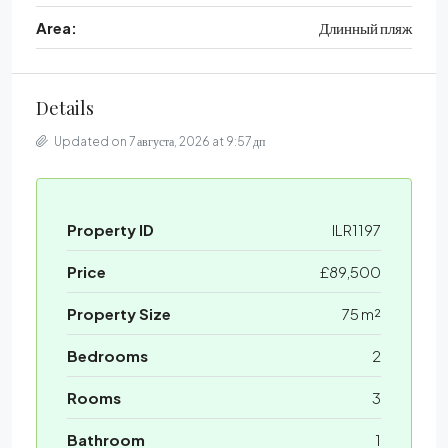
Area:
Длинный пляж
Details
Updated on 7 августа, 2026 at 9:57 дп
Property ID
ILR1197
Price
£89,500
Property Size
75 m²
Bedrooms
2
Rooms
3
Bathroom
1