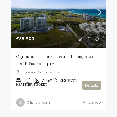
£85,900
Однокомнатная Квартира Площадью
71м² В Гюзельюрте
Guzelyurt, North Cyprus
1
1
71
m²
GGR1771
КВАРТИРА, ПРОЕКТ
Details
Cihanara-Admin
4 дня ago