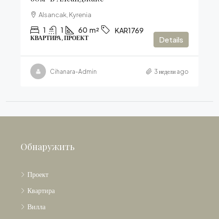
Alsancak, Kyrenia
1
1
60
m²
KAR1769
КВАРТИРА, ПРОЕКТ
Details
Cihanara-Admin
3 недели ago
Обнаружить
Проект
Квартира
Вилла