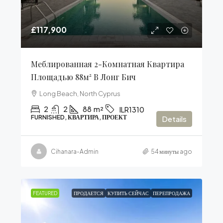
£117,900
Меблированная 2-Комнатная Квартира
Площадью 88м² В Лонг Бич
Long Beach, North Cyprus
2
2
88
m²
ILR1310
FURNISHED, КВАРТИРА, ПРОЕКТ
Details
Cihanara-Admin
54 минуты ago
FEATURED
ПРОДАЕТСЯ
КУПИТЬ СЕЙЧАС
ПЕРЕПРОДАЖА