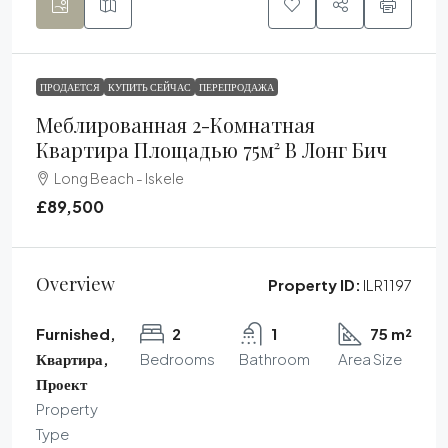
ПРОДАЕТСЯ
КУПИТЬ СЕЙЧАС
ПЕРЕПРОДАЖА
Меблированная 2-Комнатная
Квартира Площадью 75м² В Лонг Бич
Long Beach - Iskele
£89,500
Overview
Property ID:
ILR1197
Furnished,
2
1
75 m²
Квартира,
Bedrooms
Bathroom
Area Size
Проект
Property
Type