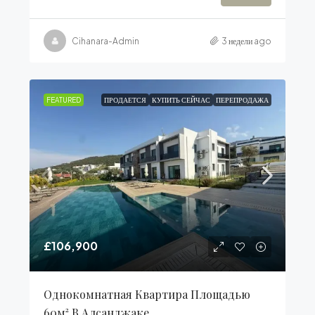
Cihanara-Admin
3 недели ago
FEATURED
ПРОДАЕТСЯ
КУПИТЬ СЕЙЧАС
ПЕРЕПРОДАЖА
£106,900
Однокомнатная Квартира Площадью
60м² В Алсанджаке