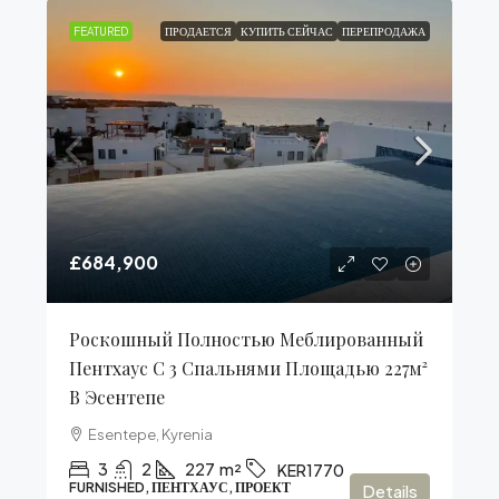
FEATURED
ПРОДАЕТСЯ
КУПИТЬ СЕЙЧАС
ПЕРЕПРОДАЖА
£684,900
Роскошный Полностью Меблированный
Пентхаус С 3 Спальнями Площадью 227м²
В Эсентепе
Esentepe, Kyrenia
3
2
227
m²
KER1770
FURNISHED, ПЕНТХАУС, ПРОЕКТ
Details