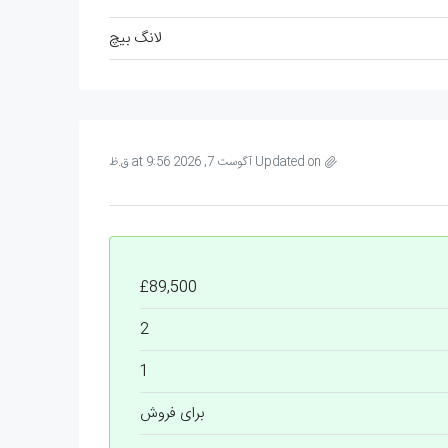
لانگ بیچ
Updated on آگوست 7, 2026 at 9:56 ق.ظ
£89,500
2
1
برای فروش