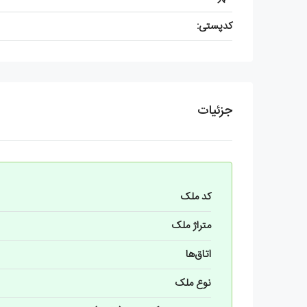
کدپستی:
جزئیات
کد ملک
متراژ ملک
اتاق‌ها
نوع ملک