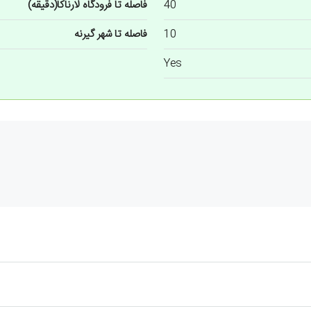
40
فاصله تا فرودگاه لارناکا(دقیقه)
10
فاصله تا شهر گیرنه
Yes