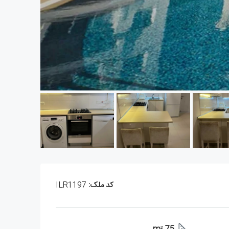
کد ملک:
ILR1197