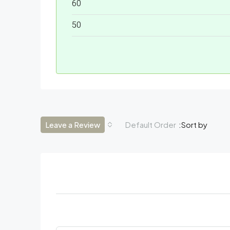
60
50
Leave a Review
Default Order
Sort by: