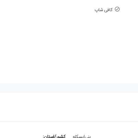
کافی شاپ
ینی‌ایسکله
کشور/استان: