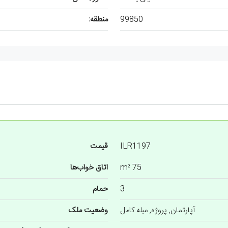
99850
منطقه:
ILR1197
قیمت
75 m²
اتاق خواب‌ها
3
حمام
آپارتمان, پروژه, مبله کامل
وضعیت ملک