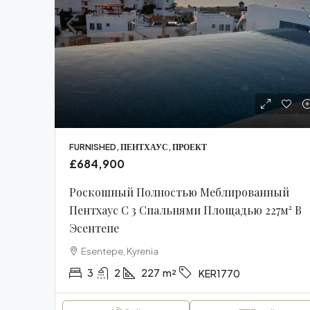
£3
Ме
Кв
FURNISHED, ПЕНТХАУС, ПРОЕКТ
£684,900
48м
T
Роскошный Полностью Меблированный
Cyp
Пентхаус С 3 Спальнями Площадью 227м² В
Эсентепе
FUR
Esentepe, Kyrenia
3
2
227
m²
KER1770