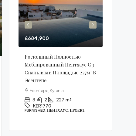
£684,900
£106,900
а
Роскошный Полностью
Однокомна
ьюрте
Меблированный Пентхаус С 3
Площадью 
Спальнями Площадью 227м² В
Алсанджак
Эсентепе
Alsancak, K
1771
Esentepe, Kyrenia
1
1
КВАРТИРА, ПР
3
2
227
m²
KER1770
FURNISHED, ПЕНТХАУС, ПРОЕКТ