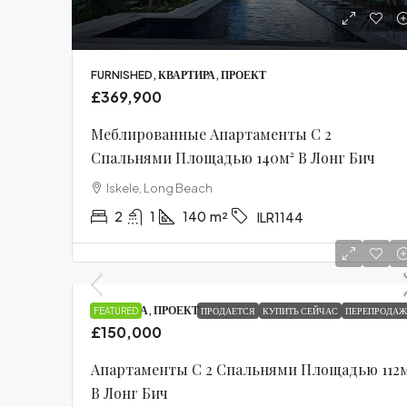
FURNISHED, КВАРТИРА, ПРОЕКТ
£369,900
Меблированные Апартаменты С 2
Спальнями Площадью 140м² В Лонг Бич
Iskele, Long Beach
2
1
140
m²
ILR1144
КВАРТИРА, ПРОЕКТ
FEATURED
ПРОДАЕТСЯ
КУПИТЬ СЕЙЧАС
ПЕРЕПРОДАЖ
£150,000
Апартаменты С 2 Спальнями Площадью 112
В Лонг Бич