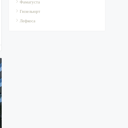
Фамагуста
Гюзельюрт
Лефкоса