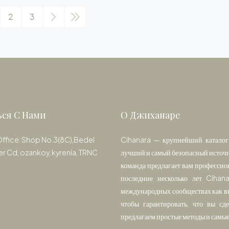
2
3
ься С Нами
О Джиханаре
Office: Shop No.3(8C),Bedel
Cihanara — крупнейший каталог 
er Cd, ozankoy, kyrenia, TRNC
лучший и самый безопасный источн
команда предлагает вам профессио
последние несколько лет Cihan
международных сообществах как вы
чтобы гарантировать, что вы с
предлагаем простые методы и самы