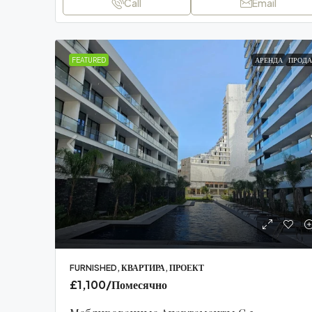
Call
Email
FEATURED
АРЕНДА
ПРОДА
FURNISHED, КВАРТИРА, ПРОЕКТ
£1,100
/Помесячно