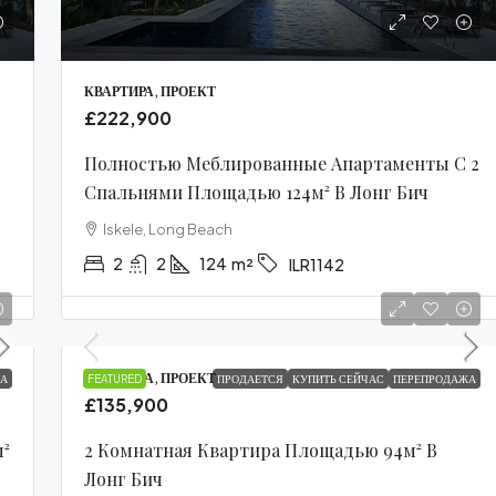
КВАРТИРА, ПРОЕКТ
£222,900
Полностью Меблированные Апартаменты С 2
Спальнями Площадью 124м² В Лонг Бич
Iskele, Long Beach
2
2
124
m²
ILR1142
КВАРТИРА, ПРОЕКТ
А
FEATURED
ПРОДАЕТСЯ
КУПИТЬ СЕЙЧАС
ПЕРЕПРОДАЖА
£135,900
м²
2 Комнатная Квартира Площадью 94м² В
Лонг Бич