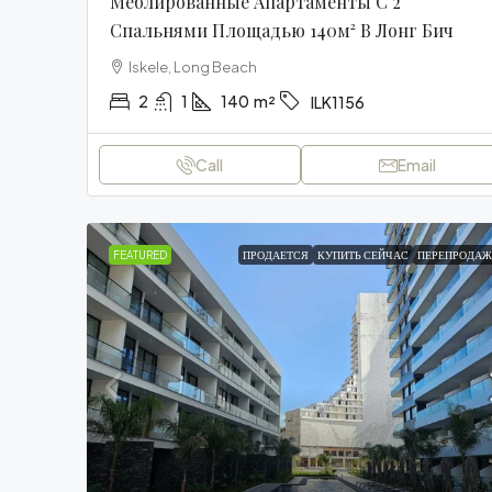
Меблированные Апартаменты С 2
Спальнями Площадью 140м² В Лонг Бич
Iskele, Long Beach
2
1
140
m²
ILK1156
Call
Email
FEATURED
ПРОДАЕТСЯ
КУПИТЬ СЕЙЧАС
ПЕРЕПРОДАЖ