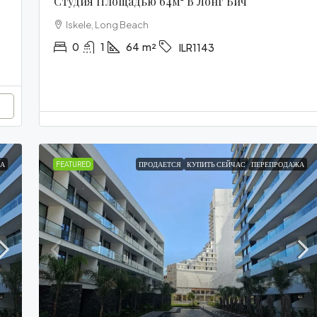
Студия Площадью 64м² В Лонг Бич
Iskele, Long Beach
0
1
64
m²
ILR1143
А
FEATURED
ПРОДАЕТСЯ
КУПИТЬ СЕЙЧАС
ПЕРЕПРОДАЖА