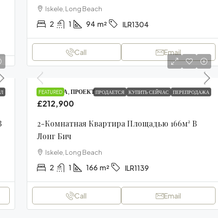
Iskele, Long Beach
2
1
94
m²
ILR1304
Call
Email
КВАРТИРА, ПРОЕКТ
Л
FEATURED
ПРОДАЕТСЯ
КУПИТЬ СЕЙЧАС
ПЕРЕПРОДАЖА
£212,900
В
2-Комнатная Квартира Площадью 166м² В
Лонг Бич
Iskele, Long Beach
2
1
166
m²
ILR1139
Call
Email