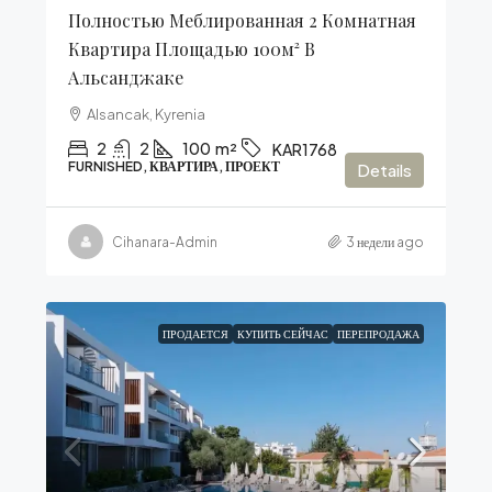
Полностью Меблированная 2 Комнатная
Квартира Площадью 100м² В
Альсанджаке
Alsancak, Kyrenia
2
2
100
m²
KAR1768
FURNISHED, КВАРТИРА, ПРОЕКТ
Details
Cihanara-Admin
3 недели ago
ПРОДАЕТСЯ
КУПИТЬ СЕЙЧАС
ПЕРЕПРОДАЖА