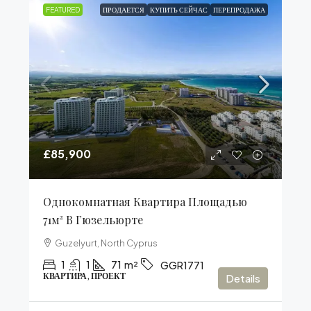
FEATURED
ПРОДАЕТСЯ
КУПИТЬ СЕЙЧАС
ПЕРЕПРОДАЖА
£85,900
Однокомнатная Квартира Площадью
71м² В Гюзельюрте
Guzelyurt, North Cyprus
1
1
71
m²
GGR1771
КВАРТИРА, ПРОЕКТ
Details