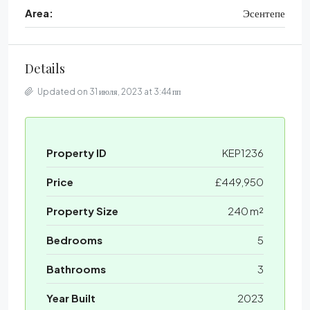
Area:
Эсентепе
Details
Updated on 31 июля, 2023 at 3:44 пп
Property ID
KEP1236
Price
£449,950
Property Size
240 m²
Bedrooms
5
Bathrooms
3
Year Built
2023