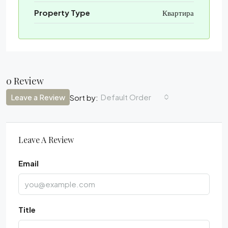
Property Type
Квартира
0 Review
Leave a Review
Default Order
Sort by:
Leave A Review
Email
Title