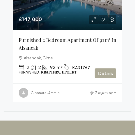
£147,000
Furnished 2 Bedroom Apartment Of 92m² In
Alsancak
Alsancak, Girne
2
2
92
m²
KAR1767
FURNISHED, КВАРТИРА, ПРОЕКТ
Details
Cihanara-Admin
3 недели ago