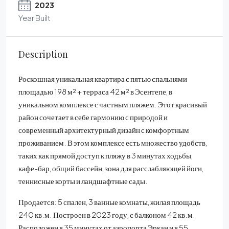
2023
Year Built
Description
Роскошная уникальная квартира с пятью спальнями
площадью 198 м² + терраса 42 м² в Эсентепе, в
уникальном комплексе с частным пляжем. Этот красивый
район сочетает в себе гармонию с природой и
современный архитектурный дизайн с комфортным
проживанием. В этом комплексе есть множество удобств,
таких как прямой доступ к пляжу в 3 минутах ходьбы,
кафе-бар, общий бассейн, зона для расслабляющей йоги,
теннисные корты и ландшафтные сады.
Продается: 5 спален, 3 ванные комнаты, жилая площадь
240 кв.м. Построен в 2023 году, с балконом 42 кв.м.
Расположен в 35 минутах от аэропорта Эркан и в 55