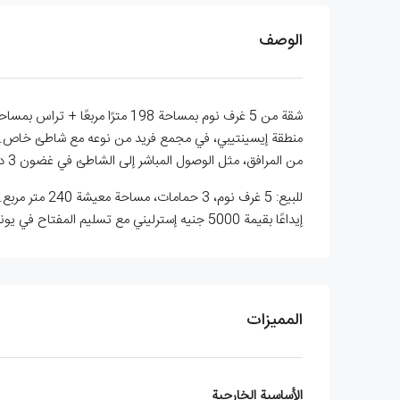
الوصف
منطقة إيسينتيبي، في مجمع فريد من نوعه مع شاطئ خاص. تج
من المرافق، مثل الوصول المباشر إلى الشاطئ في غضون 3 دقائق سيرًا على الأقدام، ومقهى / بار، ومسبح مشترك، ومنطقة يوجا مريحة، وملاعب تنس، وحدائق ذات مناظر طبيعية.
إيداعًا بقيمة 5000 جنيه إسترليني مع تسليم المفتاح في يونيو 2023، وهو ليس جاهزًا للانتقال الفوري. معرف العقار: KEP1236، بسعر 449.950 جنيهًا إسترلينيًا.
المميزات
الأساسية الخارجية