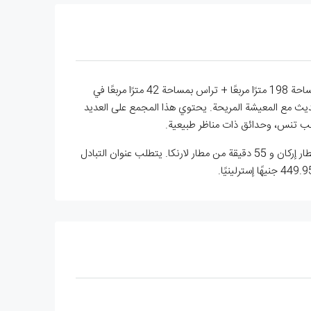
شقة من 5 غرف نوم بمساحة 198 مترًا مربعًا + تراس بمساحة 42 مترًا مربعًا في منطقة إيسينتيبي. شقة فريدة فاخرة من خمس غرف نوم بمساحة 198 مترًا مربعًا + تراس بمساحة 42 مترًا مربعًا في
يث مع المعيشة المريحة. يحتوي هذا المجمع على العديد
للبيع: 5 غرف نوم، 3 حمامات، مساحة معيشة 240 متر مربع. بنيت عام 2023، مع شرفة بمساحة 42 متر مربع. يقع على بعد 35 دقيقة من مطار إركان و 55 دقيقة من مطار لارنكا. يتطلب عنوان التبادل