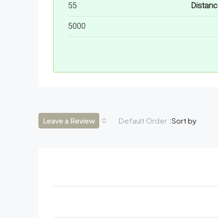
55
Distanc
5000
Leave a Review
Default Order
Sort by: