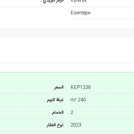
Kyrenia
الرمز البريدي :
Esentepe
KEP1236
السعر
240 m²
غرفة النوم
2
الحمام
2023
نوع العقار