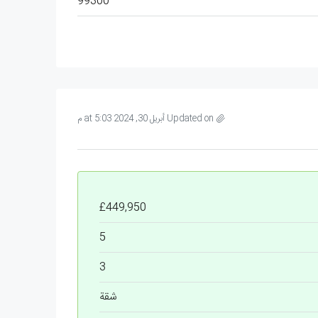
99300
Updated on أبريل 30, 2024 at 5:03 م
£449,950
5
3
شقة