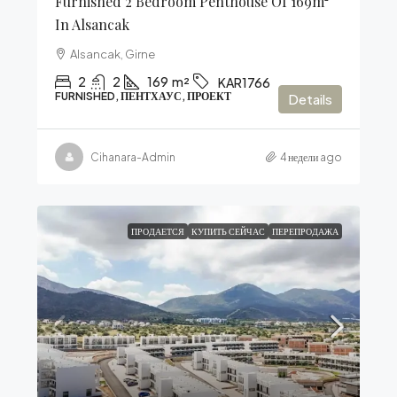
Furnished 2 Bedroom Penthouse Of 169m²
In Alsancak
Alsancak, Girne
2
2
169
m²
KAR1766
FURNISHED, ПЕНТХАУС, ПРОЕКТ
Details
Cihanara-Admin
4 недели ago
ПРОДАЕТСЯ
КУПИТЬ СЕЙЧАС
ПЕРЕПРОДАЖА