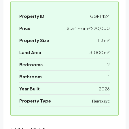
Property ID
GGP1424
Price
Start From
£220,000
Property Size
113 m²
Land Area
31000 m²
Bedrooms
2
Bathroom
1
Year Built
2026
Property Type
Пентхаус