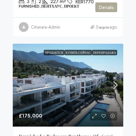
3
2
227
m²
KER1770
FURNISHED, ПЕНТХАУС, ПРОЕКТ
Details
Cihanara-Admin
3 недели ago
ПРОДАЕТСЯ
КУПИТЬ СЕЙЧАС
ПЕРЕПРОДАЖА
£175,000