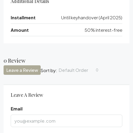
Additional Details
Installment
Until keyhandover (April 2025)
Amount
50% interest-free
0 Review
Leave a Review
Default Order
Sort by:
Leave A Review
Email