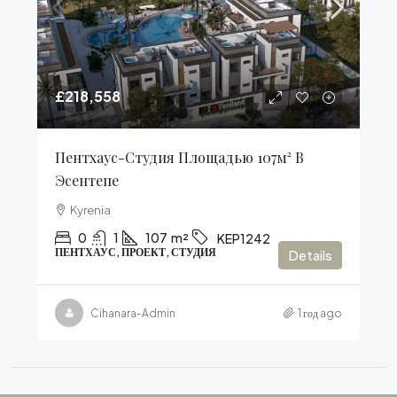
£218,558
Пентхаус-Студия Площадью 107м² В
Эсентепе
Kyrenia
0
1
107
m²
KEP1242
ПЕНТХАУС, ПРОЕКТ, СТУДИЯ
Details
Cihanara-Admin
1 год ago