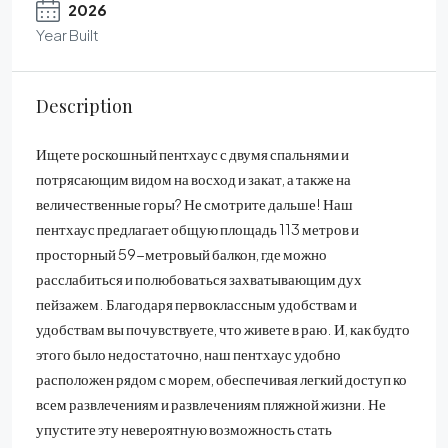
2026
Year Built
Description
Ищете роскошный пентхаус с двумя спальнями и
потрясающим видом на восход и закат, а также на
величественные горы? Не смотрите дальше! Наш
пентхаус предлагает общую площадь 113 метров и
просторный 59-метровый балкон, где можно
расслабиться и полюбоваться захватывающим дух
пейзажем. Благодаря первоклассным удобствам и
удобствам вы почувствуете, что живете в раю. И, как будто
этого было недостаточно, наш пентхаус удобно
расположен рядом с морем, обеспечивая легкий доступ ко
всем развлечениям и развлечениям пляжной жизни. Не
упустите эту невероятную возможность стать