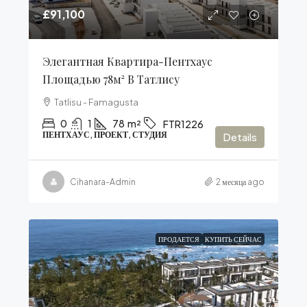
£91,100
Элегантная Квартира-Пентхаус
Площадью 78м² В Татлису
Tatlisu - Famagusta
0
1
78
m²
FTR1226
ПЕНТХАУС, ПРОЕКТ, СТУДИЯ
Details
Cihanara-Admin
2 месяца ago
ПРОДАЕТСЯ
КУПИТЬ СЕЙЧАС