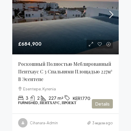
£684,900
Роскошный Полностью Меблированный
Пентхаус С 3 Спальнями Площадью 227м²
В Эсентепе
Esentepe, Kyrenia
3
2
227
m²
KER1770
FURNISHED, ПЕНТХАУС, ПРОЕКТ
Details
Cihanara-Admin
3 недели ago