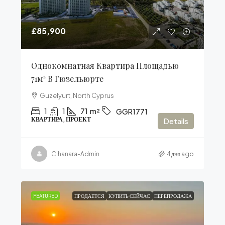
£85,900
Однокомнатная Квартира Площадью
71м² В Гюзельюрте
Guzelyurt, North Cyprus
1
1
71
m²
GGR1771
КВАРТИРА, ПРОЕКТ
Details
Cihanara-Admin
4 дня ago
FEATURED
ПРОДАЕТСЯ
КУПИТЬ СЕЙЧАС
ПЕРЕПРОДАЖА