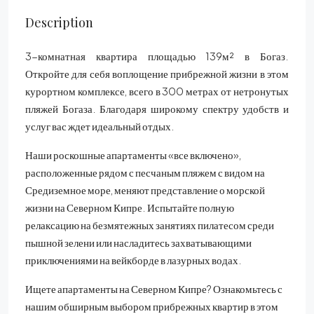
Description
3-комнатная квартира площадью 139м² в Богаз.
Откройте для себя воплощение прибрежной жизни в этом
курортном комплексе, всего в 300 метрах от нетронутых
пляжей Богаза. Благодаря широкому спектру удобств и
услуг вас ждет идеальный отдых.
Наши роскошные апартаменты «все включено»,
расположенные рядом с песчаным пляжем с видом на
Средиземное море, меняют представление о морской
жизни на Северном Кипре. Испытайте полную
релаксацию на безмятежных занятиях пилатесом среди
пышной зелени или насладитесь захватывающими
приключениями на вейкборде в лазурных водах.
Ищете апартаменты на Северном Кипре? Ознакомьтесь с
нашим обширным выбором прибрежных квартир в этом