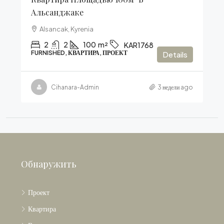
Альсанджаке
Alsancak, Kyrenia
2
2
100
m²
KAR1768
FURNISHED, КВАРТИРА, ПРОЕКТ
Details
Cihanara-Admin
3 недели ago
Обнаружить
Проект
Квартира