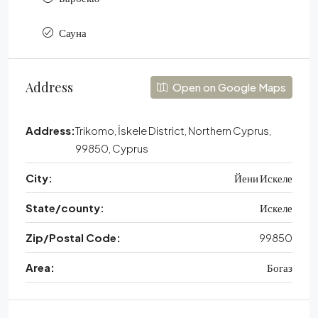
Сауна
Address
Open on Google Maps
Address:
Trikomo, İskele District, Northern Cyprus,
99850, Cyprus
City:
Йени Искеле
State/county:
Искеле
Zip/Postal Code:
99850
Area:
Богаз