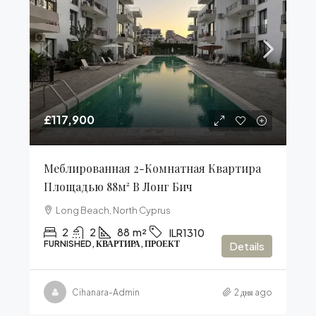
£117,900
Меблированная 2-Комнатная Квартира
Площадью 88м² В Лонг Бич
Long Beach, North Cyprus
2
2
88
m²
ILR1310
FURNISHED, КВАРТИРА, ПРОЕКТ
Details
Cihanara-Admin
2 дня ago