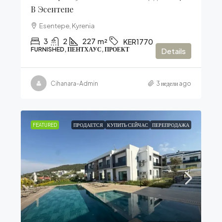
В Эсентепе
Esentepe, Kyrenia
3
2
227
m²
KER1770
FURNISHED, ПЕНТХАУС, ПРОЕКТ
Details
Cihanara-Admin
3 недели ago
FEATURED
ПРОДАЕТСЯ
КУПИТЬ СЕЙЧАС
ПЕРЕПРОДАЖА