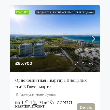
FEATURED
ПРОДАЕТСЯ
КУПИТЬ СЕЙЧАС
ПЕРЕПРОДАЖА
£85,900
Однокомнатная Квартира Площадью
71м² В Гюзельюрте
Guzelyurt, North Cyprus
1
1
71
m²
GGR1771
КВАРТИРА, ПРОЕКТ
Details