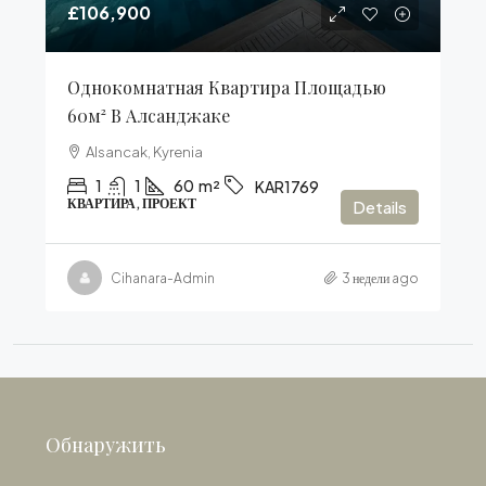
£106,900
Однокомнатная Квартира Площадью
60м² В Алсанджаке
Alsancak, Kyrenia
1
1
60
m²
KAR1769
КВАРТИРА, ПРОЕКТ
Details
Cihanara-Admin
3 недели ago
Обнаружить