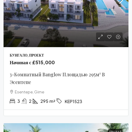
БУНГАЛО, ПРОЕКТ
Начиная с
£515,000
3-Комнатный Banglow Площадью 295м² В
Эсентепе
Esentepe, Girne
3
2
295
m²
KEP1523
ПРОДАЛ