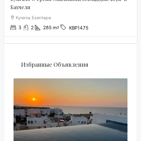
Бахчели
Kyrenia, Esentepe
3
2
285
m²
KBP1475
Избранные Объявления