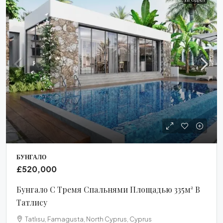
БУНГАЛО
£520,000
Бунгало С Тремя Спальнями Площадью 335м² В
Татлису
Tatlısu, Famagusta, North Cyprus, Cyprus