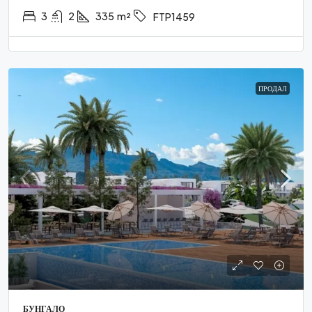
3
2
335
m²
FTP1459
ПРОДАЛ
БУНГАЛО