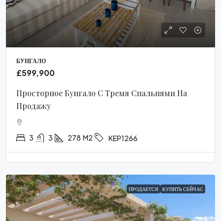
БУНГАЛО
£599,900
Просторное Бунгало С Тремя Спальнями На
Продажу
3
3
278
M2
KEP1266
ПРОДАЕТСЯ
КУПИТЬ СЕЙЧАС