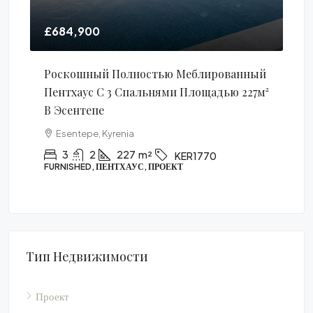
£684,900
£1
Роскошный Полностью Меблированный
Од
Пентхаус С 3 Спальнями Площадью 227м²
60
В Эсентепе
Esentepe, Kyrenia
КВА
3
2
227
m²
KER1770
FURNISHED, ПЕНТХАУС, ПРОЕКТ
Тип Недвижимости
Проект