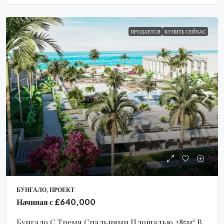
ПРОДАЕТСЯ
КУПИТЬ СЕЙЧАС
БУНГАЛО, ПРОЕКТ
Начиная с
£640,000
Бунгало С Тремя Спальнями Площадью 285м² В