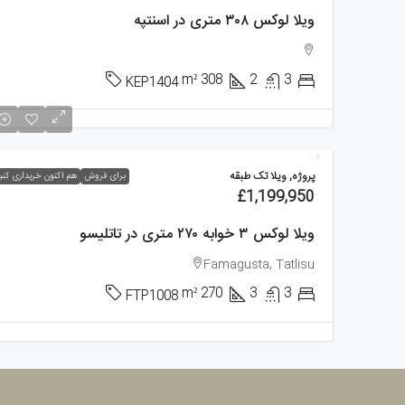
ویلا لوکس ۳۰۸ متری در اسنتپه
m²
308
2
3
KEP1404
پروژه, ویلا تک طبقه
برای فروش
هم اکنون خریداری کنی
£1,199,950
ویلا لوکس ۳ خوابه ۲۷۰ متری در تاتلیسو
Famagusta, Tatlisu
m²
270
3
3
FTP1008