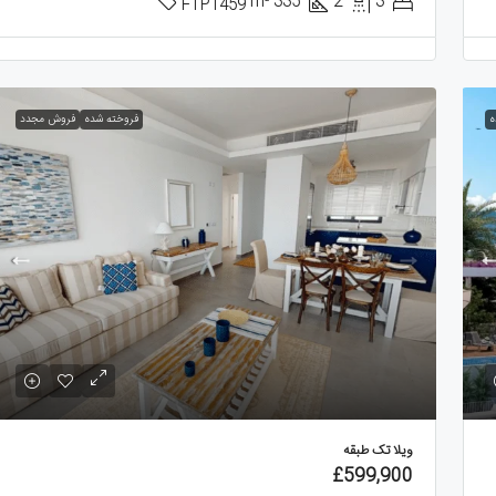
m²
335
2
3
FTP1459
ه
فروخته شده
فروش مجدد
ویلا تک طبقه
£599,900