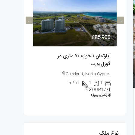
£684,900
£85,900
۸۸ متری در
آپارتمان ۱ خوابه ۷۱ متری در
گوزل‌یورت
متری در اسنتپه
entepe, Kyrenia
Guzelyurt, North Cyprus
2
3
m²
71
1
1
KER1770
GGR1771
آپارتمان, پروژه
پروژه, پنت‌هاوس, م
نوع ملک