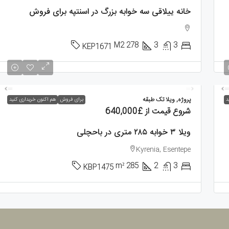
خانه ییلاقی سه خوابه بزرگ در اسنتپه برای فروش
M2
278
3
3
KEP1671
پروژه, ویلا تک طبقه
د
برای فروش
هم اکنون خریداری کنید
شروع قیمت از
£640,000
ویلا ۳ خوابه ۲۸۵ متری در باحچلی
Kyrenia, Esentepe
m²
285
2
3
KBP1475