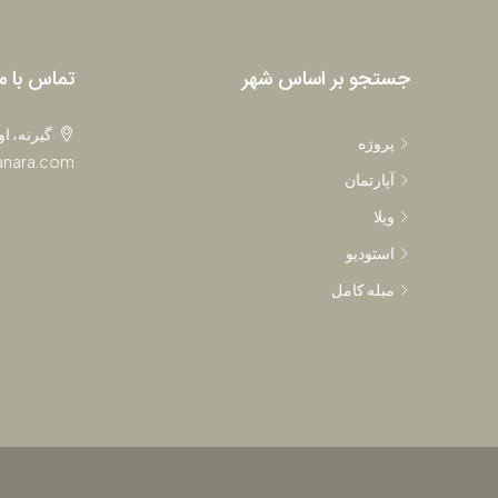
جستجو بر اساس شهر
تماس با م
گیرنه، ا
پروژه
anara.com
آپارتمان
ویلا
استودیو
مبله کامل