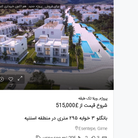
برای فروش
پروژه جدید
هم اکنون خریداری کنی
500
کارشی
enia
727
آپارتم
پروژه, ویلا تک طبقه
شروع قیمت از
£515,000
بانگلو ۳ خوابه ۲۹۵ متری در منطقه اسنتپه
Esentepe, Girne