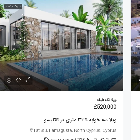
د
فروخته شده
£
/ماهانه
£117,900
پنت هاوس ۱ خوابه ۱۰۵ متری در
آپارتمان مبله ۲ خوابه 
اکا
لانگ بیچ
Long Beach, North Cyprus
Karsiyaka. Kyr
m²
105
1
1
m²
88
2
2
ILR1310
KKK1
آپارتمان, پروژه, مبله کامل
ان, پروژه
ویلا تک طبقه
£520,000
ویلا سه خوابه ۳۳۵ متری در تاتلیسو
Tatlısu, Famagusta, North Cyprus, Cyprus