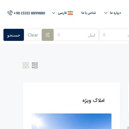
درباره ما
تماس با ما
فارسی
+90 (533) 8899880
لیبل
Clear
جستجو
املاک ویژه