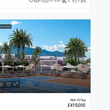
m²
295
2
3
KEP1523
فروخته شد
ویلا تک طبقه
£419,000