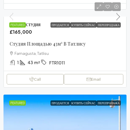
ПРОЕКТ, СТУДИЯ
FEATURED
ПРОДАЕТСЯ
КУПИТЬ СЕЙЧАС
ПЕРЕПРОДАЖА
£165,000
Студия Площадью 43м² В Татлису
Famagusta, Tatlisu
1
43
m²
FTR1011
Call
Email
FEATURED
ПРОДАЕТСЯ
КУПИТЬ СЕЙЧАС
ПЕРЕПРОДАЖА