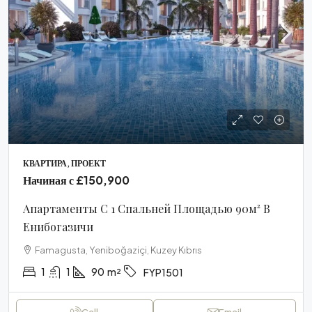
КВАРТИРА, ПРОЕКТ
Начиная с
£150,900
Апартаменты С 1 Спальней Площадью 90м² В
Енибогазичи
Famagusta, Yeniboğaziçi, Kuzey Kıbrıs
1
1
90
m²
FYP1501