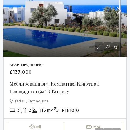
КВАРТИРА, ПРОЕКТ
£137,000
Меблированная 3-Комнатная Квартира
Площадью 115м² В Татлису
Tatlısu, Famagusta
3
2
115
m²
FTR1010
Call
Email