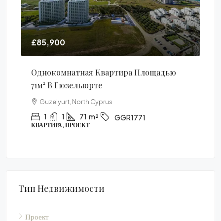
£85,900
£6
а
Однокомнатная Квартира Площадью
Ро
71м² В Гюзельюрте
Пе
В 
Guzelyurt, North Cyprus
1
1
71
m²
GGR1771
КВАРТИРА, ПРОЕКТ
FUR
Тип Недвижимости
Проект