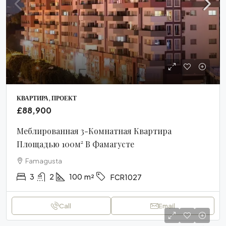
КВАРТИРА, ПРОЕКТ
£88,900
Меблированная 3-Комнатная Квартира
Площадью 100м² В Фамагусте
Famagusta
3
2
100
m²
FCR1027
Call
Email