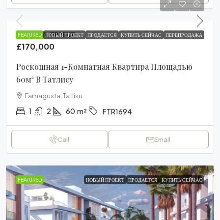
КВАРТИРА, ПРОЕКТ
FEATURED
НОВЫЙ ПРОЕКТ
ПРОДАЕТСЯ
КУПИТЬ СЕЙЧАС
ПЕРЕПРОДАЖА
£170,000
Роскошная 1-Комнатная Квартира Площадью
60м² В Татлису
Famagusta, Tatlisu
1
2
60
m²
FTR1694
Call
Email
FEATURED
НОВЫЙ ПРОЕКТ
ПРОДАЕТСЯ
КУПИТЬ СЕЙЧАС