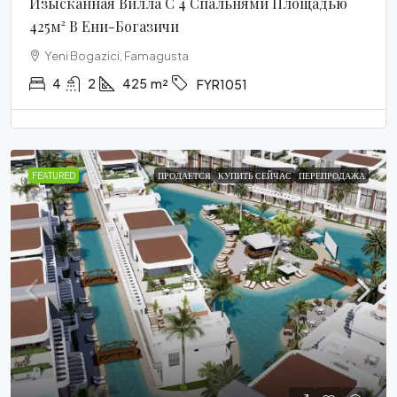
Изысканная Вилла С 4 Спальнями Площадью
425м² В Ени-Богазичи
Yeni Bogazici, Famagusta
4
2
425
m²
FYR1051
FEATURED
ПРОДАЕТСЯ
КУПИТЬ СЕЙЧАС
ПЕРЕПРОДАЖА