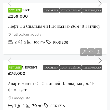
LOFT, ПРОЕКТ
FEATURED
ПРОДАЕТСЯ
КУПИТЬ СЕЙЧАС
ПЕРЕПРОДАЖА
£258,000
Лофт С 2 Спальнями Площадью 186м² В Татлису
Tatlısu, Famagusta
2
2
186
m²
KKR1208
КВАРТИРА, ПРОЕКТ
FEATURED
ПРОДАЕТСЯ
КУПИТЬ СЕЙЧАС
ПЕРЕПРОДАЖА
£78,000
Апартаменты С 1 Спальней Площадью 70м² В
Фамагусте
Famagusta
1
1
70
m²
FCR1716