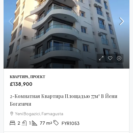
КВАРТИРА, ПРОЕКТ
£138,900
2-Комнатная Квартира Площадью 77м² В Йени
Богазичи
Yeni Bogazici, Famagusta
2
1
77
m²
FYR1053