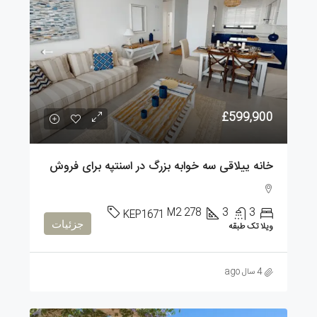
£599,900
خانه ییلاقی سه خوابه بزرگ در اسنتپه برای فروش
M2
278
3
3
KEP1671
جزئیات
ویلا تک طبقه
4 سال ago