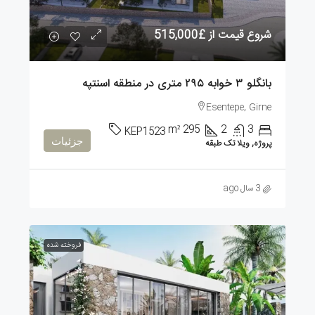
شروع قیمت از
£515,000
بانگلو ۳ خوابه ۲۹۵ متری در منطقه اسنتپه
Esentepe, Girne
m²
295
2
3
KEP1523
جزئیات
پروژه, ویلا تک طبقه
3 سال ago
فروخته شده