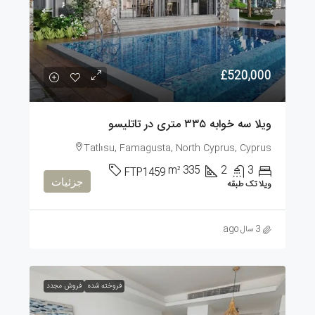
£520,000
ویلا سه خوابه ۳۳۵ متری در تاتلیسو
Tatlısu, Famagusta, North Cyprus, Cyprus
m²
335
2
3
FTP1459
جزئیات
ویلا تک طبقه
3 سال ago
فروخته شده
فروش مجدد