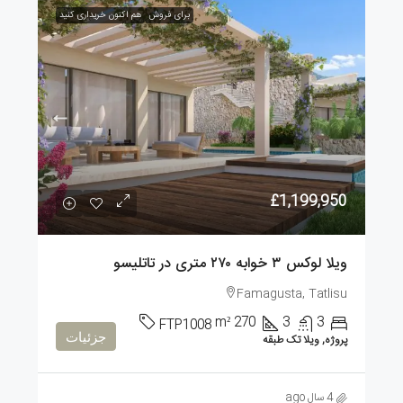
برای فروش
هم اکنون خریداری کنید
£1,199,950
ویلا لوکس ۳ خوابه ۲۷۰ متری در تاتلیسو
Famagusta, Tatlisu
m²
270
3
3
FTP1008
جزئیات
پروژه, ویلا تک طبقه
4 سال ago