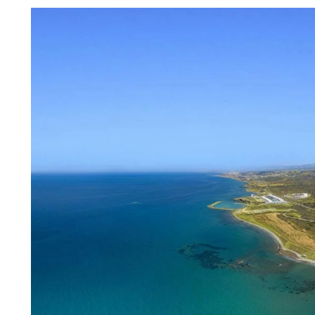
£85,900
آپارتمان ۱ خوابه ۷۱ متری در گوزل‌یورت
Guzelyurt, North Cyprus
Trikomo, İsk
m²
71
1
1
GGR1771
آپارتمان, پروژه