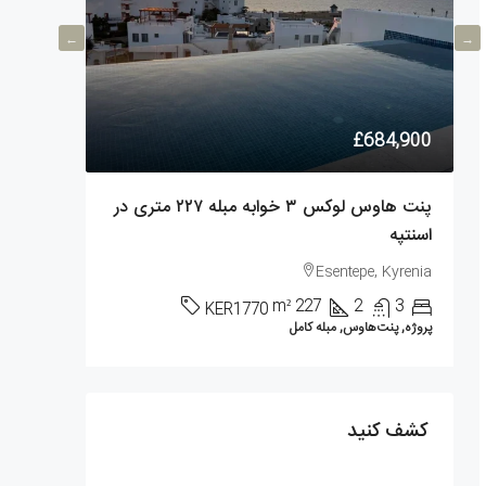
106,900
£684,900
پنت هاوس لوکس ۳ خوابه مبله ۲۲۷ متری در
آپارتمان ۱ خوابه ۶۰ متری در آلسانجاک
اسنتپه
k, Kyrenia
Esentepe, Kyrenia
1
آپارتمان, پروژ
m²
227
2
3
KER1770
پروژه, پنت‌هاوس, مبله کامل
کشف کنید