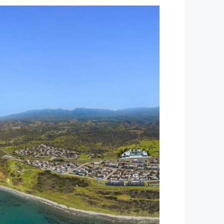
/Per Month
£380
استودیو آپارتمان مبله ۴۸ متری در لانگ بیچ
ele District, Northern Cyprus,
99850, Cyprus
m²
48
1
ILK1162
استودیو, پروژه, مبله کامل