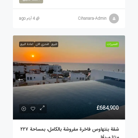
Cihanara-Admin
4 أيام ago
الممیزات
للبيع
اشتري الان
اعادة البيع
£684,900
شقة بنتهاوس فاخرة مفروشة بالكامل، بمساحة ٢٢٧
مترًا مربعًا