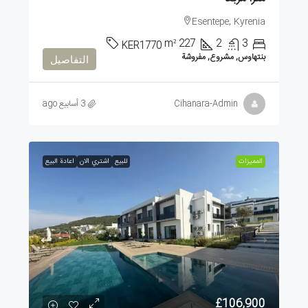
Esentepe, Kyrenia
m²
227
2
3
KER1770
بنتهاوس, مشروع, مفروشة
التفاصيل
Cihanara-Admin
3 أسابيع ago
الممیزات
للبيع
اشتري الان
اعادة البيع
£106,900