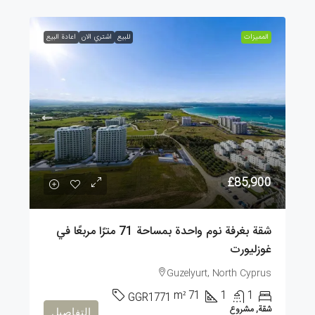
الممیزات
للبيع
اشتري الان
اعادة البيع
£85,900
شقة بغرفة نوم واحدة بمساحة 71 مترًا مربعًا في
غوزليورت
Guzelyurt, North Cyprus
m²
71
1
1
GGR1771
شقة, مشروع
التفاصيل