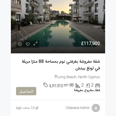
£117,900
شقة مفروشة بغرفتي نوم بمساحة 88 مترًا مربعًا
في لونغ بيتش
Long Beach, North Cyprus
m²
88
2
2
ILR1310
شقة, مشروع, مفروشة
التفاصيل
Cihanara-Admin
10 ساعات ago