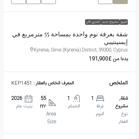
للبيع
مشروع جديد
اشتري الان
شقة بغرفة نوم واحدة بمساحة 55 مترمربع في
إيسينتيبي
Kyrenia, Girne (Kyrenia) District, 99300, Cyprus
بدءا من
£191,900
الملخص
المعرف الخاص بالعقار :
KEP1451
شقة,
1
1
55
2026
مشروع
غرفة
الحمام
m²
بنيت عام
نوع
النوم
Area
العقار
Size