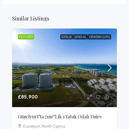
Similar Listings
FEATURED
SATILIK
ŞIMDI AL
YENIDEN SATIŞ
£85,900
Güzelyurt’ta 71m²’lik 1 Yatak Odalı Daire
Guzelyurt, North Cyprus