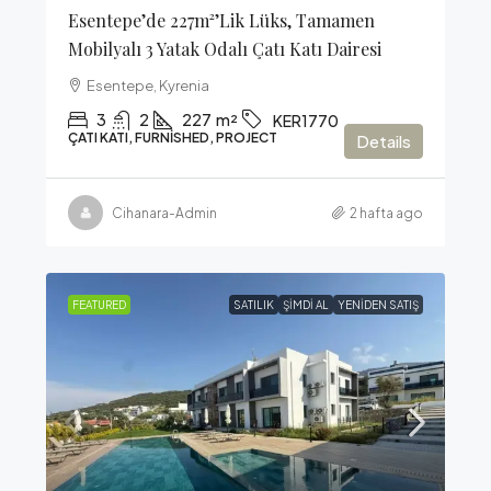
Esentepe’de 227m²’lik Lüks, Tamamen
Mobilyalı 3 Yatak Odalı Çatı Katı Dairesi
Esentepe, Kyrenia
3
2
227
m²
KER1770
ÇATI KATI, FURNISHED, PROJECT
Details
Cihanara-Admin
2 hafta ago
FEATURED
SATILIK
ŞIMDI AL
YENIDEN SATIŞ