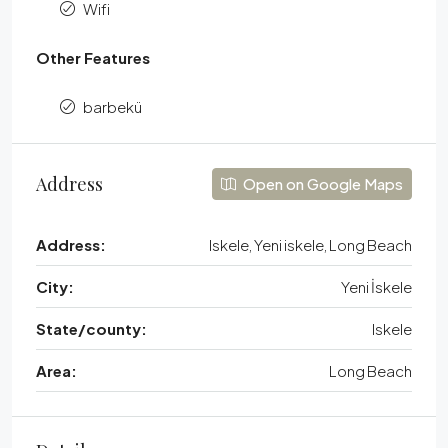
Wifi
Other Features
barbekü
Address
Open on Google Maps
Address:
Iskele, Yeni iskele, Long Beach
City:
Yeni İskele
State/county:
Iskele
Area:
Long Beach