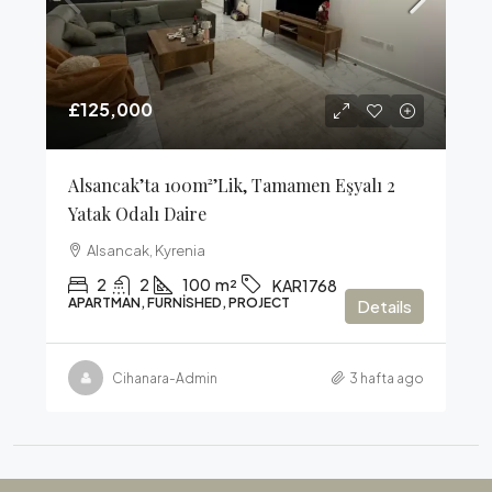
£125,000
Alsancak’ta 100m²’lik, Tamamen Eşyalı 2
Yatak Odalı Daire
Alsancak, Kyrenia
2
2
100
m²
KAR1768
APARTMAN, FURNISHED, PROJECT
Details
Cihanara-Admin
3 hafta ago