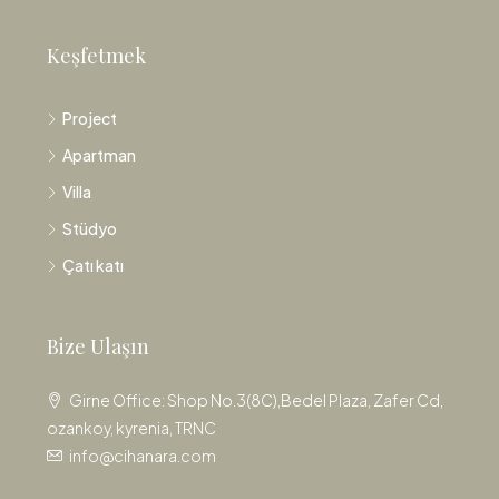
Keşfetmek
Project
Apartman
Villa
Stüdyo
Çatı katı
Bize Ulaşın
Girne Office: Shop No.3(8C),Bedel Plaza, Zafer Cd,
ozankoy, kyrenia, TRNC
info@cihanara.com