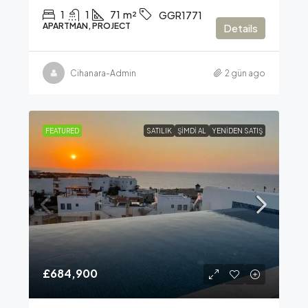
1
1
71
m²
GGR1771
APARTMAN, PROJECT
Details
Cihanara-Admin
2 gün ago
FEATURED
SATILIK
ŞIMDI AL
YENIDEN SATIŞ
£684,900