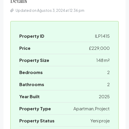
Details
Updated on Ağustos 3, 2024 at 12:36 pm
Property ID
ILP1415
Price
£229,000
Property Size
148 m²
Bedrooms
2
Bathrooms
2
Year Built
2025
Property Type
Apartman, Project
Property Status
Yeni proje