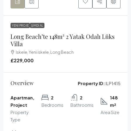
YENI PROJE
ŞIMDI AL
Long Beach’te 148m² 2 Yatak Odalı Lüks
Villa
Iskele, Yeni iskele, Long Beach
£229,000
Overview
Property ID:
ILP1415
Apartman,
2
2
148
Project
Bedrooms
Bathrooms
m²
Property
Area Size
Type