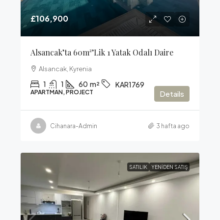
£106,900
Alsancak’ta 60m²’lik 1 Yatak Odalı Daire
Alsancak, Kyrenia
1
1
60
m²
KAR1769
APARTMAN, PROJECT
Details
Cihanara-Admin
3 hafta ago
SATILIK
YENIDEN SATIŞ