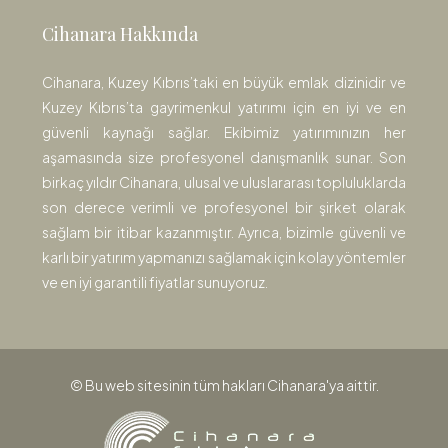
Cihanara Hakkında
Cihanara, Kuzey Kıbrıs’taki en büyük emlak dizinidir ve
Kuzey Kıbrıs’ta gayrimenkul yatırımı için en iyi ve en
güvenli kaynağı sağlar. Ekibimiz yatırımınızın her
aşamasında size profesyonel danışmanlık sunar. Son
birkaç yıldır Cihanara, ulusal ve uluslararası topluluklarda
son derece verimli ve profesyonel bir şirket olarak
sağlam bir itibar kazanmıştır. Ayrıca, bizimle güvenli ve
karlı bir yatırım yapmanızı sağlamak için kolay yöntemler
ve en iyi garantili fiyatlar sunuyoruz.
© Bu web sitesinin tüm hakları Cihanara'ya aittir.