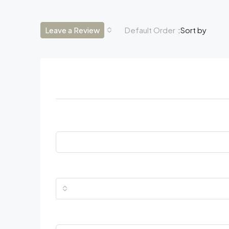
Leave a Review
Default Order
Sort by: