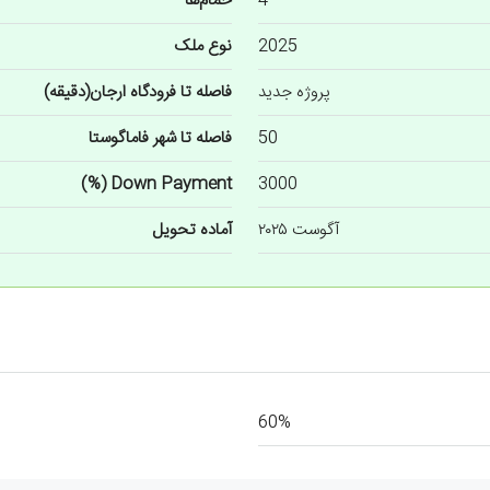
4
حمام‌ها
2025
نوع ملک
پروژه جدید
فاصله تا فرودگاه ارجان(دقیقه)
50
فاصله تا شهر فاماگوستا
Down Payment (%)
3000
آگوست ۲۰۲۵
آماده تحویل
60%