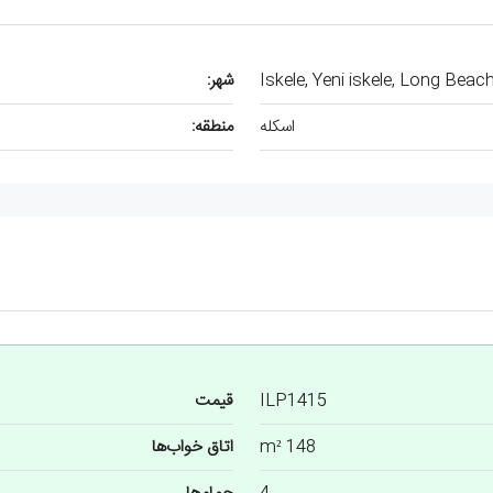
Iskele, Yeni iskele, Long Beac
شهر:
اسکله
منطقه:
ILP1415
قیمت
148 m²
اتاق خواب‌ها