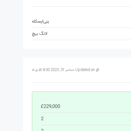
ینی‌ایسکله
لانگ بیچ
Updated on دسامبر 31, 2023 at 8:00 ق.ظ
£229,000
2