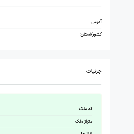
آدرس:
h
کشور/استان:
جزئیات
کد ملک
متراژ ملک